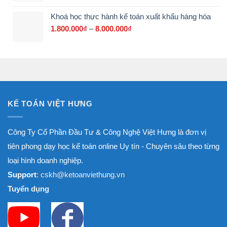
3.000.000₫
từ
Khoá học thực hành kế toán xuất khẩu hàng hóa
1.800.000₫
đến
1.800.000
₫
–
8.000.000
₫
Khoảng
8.000.000₫
giá:
từ
1.800.000₫
đến
8.000.000₫
KẾ TOÁN VIỆT HƯNG
Công Ty Cổ Phần Đầu Tư & Công Nghệ Việt Hưng là đơn vị
tiên phong dạy học kế toán online Uy tín - Chuyên sâu theo từng
loại hình doanh nghiệp.
Support
: cskh@ketoanviethung.vn
Tuyển dụng