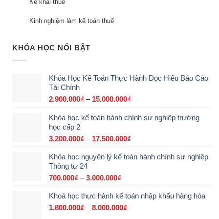
Kê khai thuế
Kinh nghiệm làm kế toán thuế
KHÓA HỌC NỔI BẬT
Khóa Học Kế Toán Thực Hành Đọc Hiểu Báo Cáo
Tài Chính
2.900.000
₫
–
15.000.000
₫
Khoảng
giá:
Khóa học kế toán hành chính sự nghiệp trường
từ
học cấp 2
2.900.000₫
đến
3.200.000
₫
–
17.500.000
₫
Khoảng
15.000.000₫
giá:
Khóa học nguyên lý kế toán hành chính sự nghiệp
từ
Thông tư 24
3.200.000₫
đến
700.000
₫
–
3.000.000
₫
Khoảng
17.500.000₫
giá:
Khoá học thực hành kế toán nhập khẩu hàng hóa
từ
700.000₫
1.800.000
₫
–
8.000.000
₫
Khoảng
đến
giá: