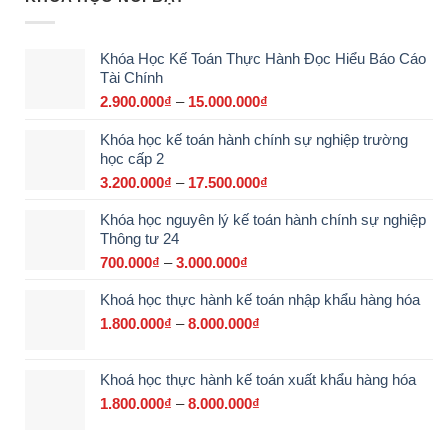
Khóa Học Kế Toán Thực Hành Đọc Hiểu Báo Cáo
Tài Chính
2.900.000
₫
–
15.000.000
₫
Khoảng
giá:
Khóa học kế toán hành chính sự nghiệp trường
từ
học cấp 2
2.900.000₫
đến
3.200.000
₫
–
17.500.000
₫
Khoảng
15.000.000₫
giá:
Khóa học nguyên lý kế toán hành chính sự nghiệp
từ
Thông tư 24
3.200.000₫
đến
700.000
₫
–
3.000.000
₫
Khoảng
17.500.000₫
giá:
Khoá học thực hành kế toán nhập khẩu hàng hóa
từ
700.000₫
1.800.000
₫
–
8.000.000
₫
Khoảng
đến
giá:
3.000.000₫
từ
Khoá học thực hành kế toán xuất khẩu hàng hóa
1.800.000₫
đến
1.800.000
₫
–
8.000.000
₫
Khoảng
8.000.000₫
giá:
từ