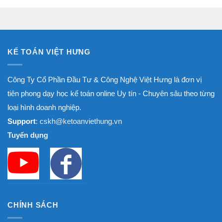
1.800.000₫
đến
8.000.000₫
KẾ TOÁN VIỆT HƯNG
Công Ty Cổ Phần Đầu Tư & Công Nghệ Việt Hưng là đơn vị
tiên phong dạy học kế toán online Uy tín - Chuyên sâu theo từng
loại hình doanh nghiệp.
Support
: cskh@ketoanviethung.vn
Tuyển dụng
CHÍNH SÁCH