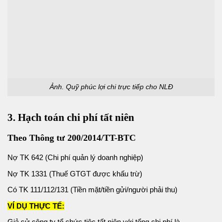
Ảnh. Quỹ phúc lợi chi trực tiếp cho NLĐ
3. Hạch toán chi phí tất niên
Theo Thông tư 200/2014/TT-BTC
Nợ TK 642 (Chi phí quản lý doanh nghiệp)
Nợ TK 1331 (Thuế GTGT được khấu trừ)
Có TK 111/112/131 (Tiền mặt/tiền gửi/người phải thu)
VÍ DỤ THỰC TẾ:
Giả sử công ty tổ chức tiệc tất niên với tổng chi phí là