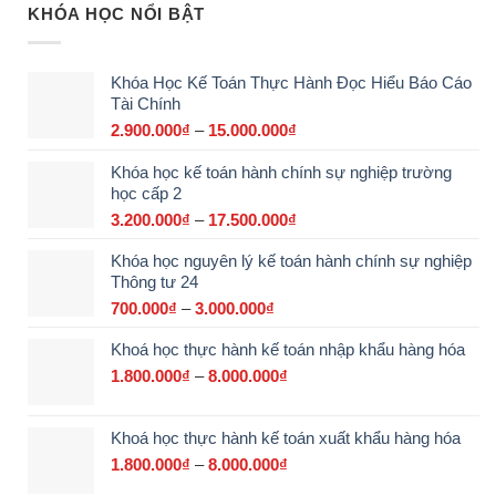
KHÓA HỌC NỔI BẬT
Khóa Học Kế Toán Thực Hành Đọc Hiểu Báo Cáo
Tài Chính
2.900.000
₫
–
15.000.000
₫
Khoảng
giá:
Khóa học kế toán hành chính sự nghiệp trường
từ
học cấp 2
2.900.000₫
đến
3.200.000
₫
–
17.500.000
₫
Khoảng
15.000.000₫
giá:
Khóa học nguyên lý kế toán hành chính sự nghiệp
từ
Thông tư 24
3.200.000₫
đến
700.000
₫
–
3.000.000
₫
Khoảng
17.500.000₫
giá:
Khoá học thực hành kế toán nhập khẩu hàng hóa
từ
700.000₫
1.800.000
₫
–
8.000.000
₫
Khoảng
đến
giá:
3.000.000₫
từ
Khoá học thực hành kế toán xuất khẩu hàng hóa
1.800.000₫
đến
1.800.000
₫
–
8.000.000
₫
Khoảng
8.000.000₫
giá: