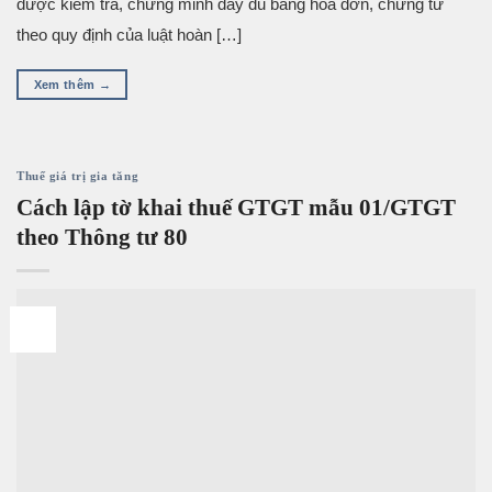
được kiểm tra, chứng minh đầy đủ bằng hóa đơn, chứng từ
theo quy định của luật hoàn […]
Xem thêm
→
Thuế giá trị gia tăng
Cách lập tờ khai thuế GTGT mẫu 01/GTGT
theo Thông tư 80
10
Th9