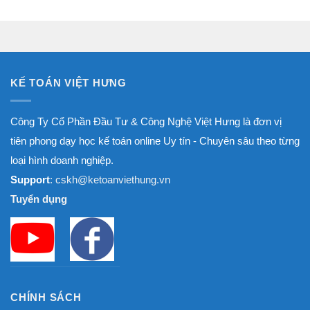
từ
1.800.000₫
đến
8.000.000₫
KẾ TOÁN VIỆT HƯNG
Công Ty Cổ Phần Đầu Tư & Công Nghệ Việt Hưng là đơn vị
tiên phong dạy học kế toán online Uy tín - Chuyên sâu theo từng
loại hình doanh nghiệp.
Support
: cskh@ketoanviethung.vn
Tuyển dụng
CHÍNH SÁCH