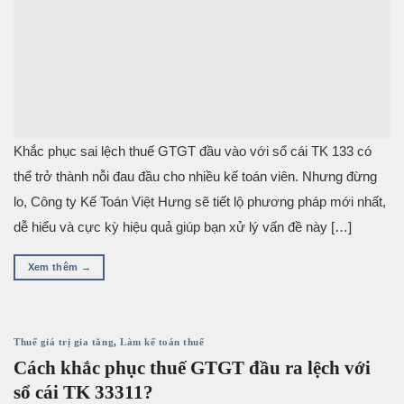
Khắc phục sai lệch thuế GTGT đầu vào với sổ cái TK 133 có
thể trở thành nỗi đau đầu cho nhiều kế toán viên. Nhưng đừng
lo, Công ty Kế Toán Việt Hưng sẽ tiết lộ phương pháp mới nhất,
dễ hiểu và cực kỳ hiệu quả giúp bạn xử lý vấn đề này […]
Xem thêm
→
Thuế giá trị gia tăng
,
Làm kế toán thuế
Cách khắc phục thuế GTGT đầu ra lệch với
sổ cái TK 33311?