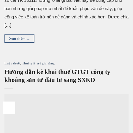
sổ cái TK 33311? Đừng lo lắng! Bài viết này sẽ cung cấp cho
bạn những giải pháp mới nhất để khắc phục vấn đề này, giúp
công việc kế toán trở nên dễ dàng và chính xác hơn. Được chia
[…]
Xem thêm
→
Luật thuế
,
Thuế giá trị gia tăng
Hướng dẫn kê khai thuế GTGT công ty
khoáng sản từ đầu tư sang SXKD
17
Th6