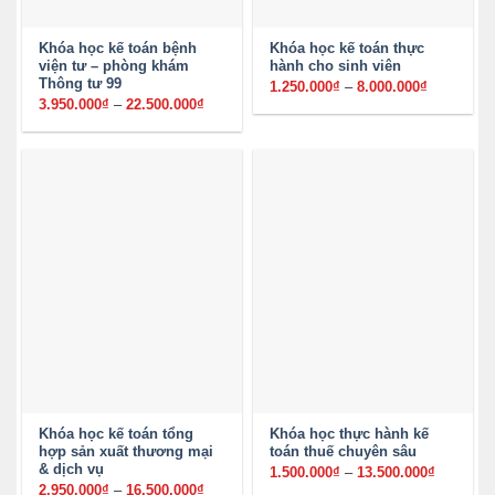
Khóa học kế toán bệnh
Khóa học kế toán thực
viện tư – phòng khám
hành cho sinh viên
Thông tư 99
1.250.000
₫
–
8.000.000
₫
Khoảng
giá:
3.950.000
₫
–
22.500.000
₫
Khoảng
từ
giá:
1.250.000
từ
đến
3.950.000₫
8.000.000
đến
22.500.000₫
Khóa học kế toán tổng
Khóa học thực hành kế
hợp sản xuất thương mại
toán thuế chuyên sâu
& dịch vụ
1.500.000
₫
–
13.500.000
₫
Khoảng
giá:
2.950.000
₫
–
16.500.000
₫
Khoảng