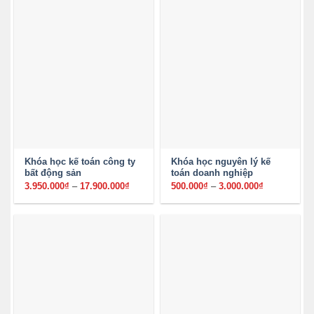
Khóa học kế toán công ty
Khóa học nguyên lý kế
bất động sản
toán doanh nghiệp
3.950.000
₫
–
17.900.000
₫
Khoảng
500.000
₫
–
3.000.000
₫
Khoảng
giá:
giá:
từ
từ
3.950.000₫
500.000₫
đến
đến
17.900.000₫
3.000.000₫