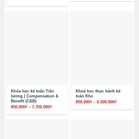
từ
giá:
1.500.00
từ
đến
2.950.000₫
13.500.0
đến
16.500.000₫
Khóa học kế toán Tiền
Khoá học thực hành kế
lương | Compensation &
toán Kho
Benefit (C&B)
850.000
₫
–
6.500.000
₫
Khoảng
giá:
850.000
₫
–
7.350.000
₫
Khoảng
từ
giá:
850.000₫
từ
đến
850.000₫
6.500.000₫
đến
7.350.000₫