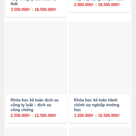
thất
2.800.000
₫
–
18.500.000
₫
Khoảng
giá:
3.550.000
₫
–
18.500.000
₫
Khoảng
từ
giá:
2.800.00
từ
đến
3.550.000₫
18.500.0
đến
18.500.000₫
Khóa học kế toán dịch vụ
Khóa học kế toán hành
công ty luật – dịch vụ
chính sự nghiệp trường
công chứng
học
2.550.000
₫
–
12.500.000
₫
Khoảng
3.200.000
₫
–
16.500.000
₫
Khoảng
giá:
giá:
từ
từ
2.550.000₫
3.200.00
đến
đến
12.500.000₫
16.500.0