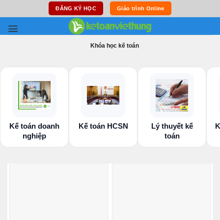
Skip
ĐĂNG KÝ HỌC
Giáo trình Online
to
content
Khóa học kế toán
Kế toán doanh
Kế toán HCSN
Lý thuyết kế
K
nghiệp
toán