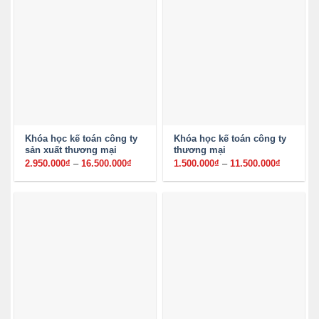
Khóa học kế toán công ty
Khóa học kế toán công ty
sản xuất thương mại
thương mại
2.950.000
₫
–
16.500.000
₫
Khoảng
1.500.000
₫
–
11.500.000
₫
Khoảng
giá:
giá:
từ
từ
2.950.000₫
1.500.00
đến
đến
16.500.000₫
11.500.0