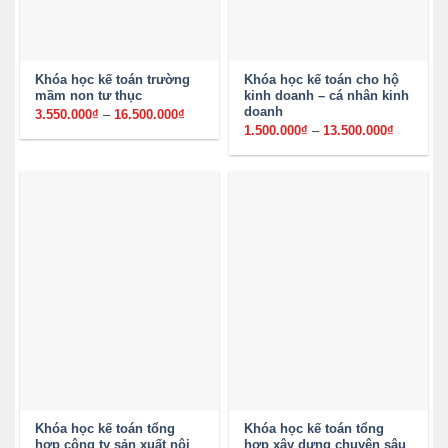
Khóa học kế toán trường
Khóa học kế toán cho hộ
mầm non tư thục
kinh doanh – cá nhân kinh
doanh
3.550.000
₫
–
16.500.000
₫
Khoảng
giá:
1.500.000
₫
–
13.500.000
₫
Khoảng
từ
giá:
3.550.000₫
từ
đến
1.500.00
16.500.000₫
đến
13.500.0
Khóa học kế toán tổng
Khóa học kế toán tổng
hợp công ty sản xuất nội
hợp xây dựng chuyên sâu