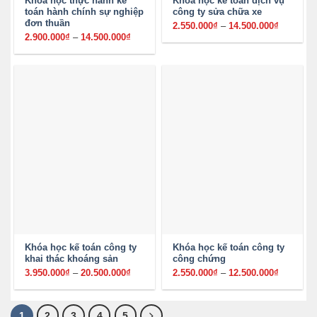
Khóa học thực hành kế
Khóa học kế toán dịch vụ
toán hành chính sự nghiệp
công ty sửa chữa xe
đơn thuần
2.550.000
₫
–
14.500.000
₫
Khoảng
giá:
2.900.000
₫
–
14.500.000
₫
Khoảng
từ
giá:
2.550.00
từ
đến
2.900.000₫
14.500.0
đến
14.500.000₫
Khóa học kế toán công ty
Khóa học kế toán công ty
khai thác khoáng sản
công chứng
3.950.000
₫
–
20.500.000
₫
Khoảng
2.550.000
₫
–
12.500.000
₫
Khoảng
giá:
giá:
từ
từ
3.950.000₫
2.550.00
đến
đến
20.500.000₫
12.500.0
1
2
3
4
5