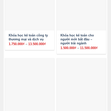
Khóa học kế toán công ty
Khóa học kế toán cho
thương mại và dịch vụ
người mới bắt đầu –
người trái ngành
1.750.000
₫
–
13.500.000
₫
Khoảng
giá:
1.500.000
₫
–
11.500.000
₫
Khoảng
từ
giá:
1.750.000₫
từ
đến
1.500.00
13.500.000₫
đến
11.500.0