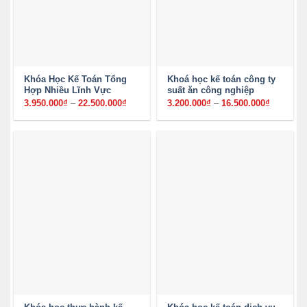
Khóa Học Kế Toán Tổng
Khoá học kế toán công ty
Hợp Nhiều Lĩnh Vực
suất ăn công nghiệp
3.950.000
₫
–
22.500.000
₫
Khoảng
3.200.000
₫
–
16.500.000
₫
Khoảng
giá:
giá:
từ
từ
3.950.000₫
3.200.00
đến
đến
22.500.000₫
16.500.0