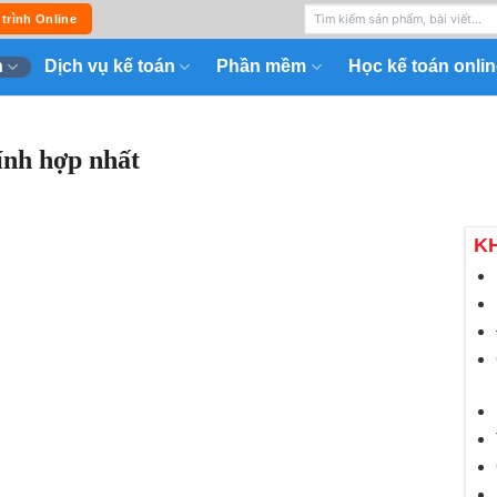
 trình Online
n
Dịch vụ kế toán
Phần mềm
Học kế toán onlin
ính hợp nhất
K