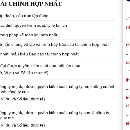
ÀI CHÍNH HỢP NHẤT
ập đoàn, cấu trúc tập đoàn
–
ác định quyền kiểm soát, tỷ lệ lợi ích
ri
ương pháp kế toán khi hợp nhất
– 
n tắc chung về lập và trình bày Báo cáo tài chính hợp nhất
n
 nhất, mẫu biểu Báo cáo tài chính hợp nhất
–
qu
 đạt được quyền kiểm soát qua một lần mua
– 
, Ví dụ và Số liệu thực tế)
th
ông ty mẹ đạt được quyền kiểm soát, công ty mẹ không có ảnh
– 
với công ty con.
tế
Ví dụ và Số liệu thực tế)
nh
ông ty mẹ đạt được quyền kiểm soát, công ty con là công ty
– 
ng ty mẹ.
tế
Ví dụ và Số liệu thực tế)