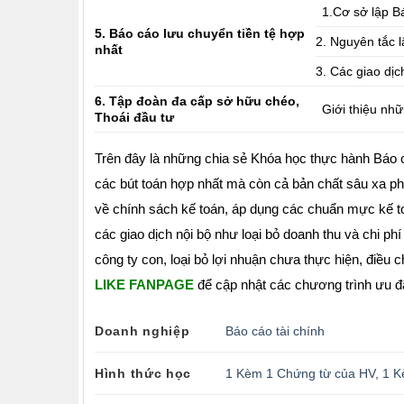
1.Cơ sở lập B
5. Báo cáo lưu chuyển tiền tệ hợp
2. Nguyên tắc 
nhất
3. Các giao dị
6. Tập đoàn đa cấp sở hữu chéo,
Giới thiệu nh
Thoái đầu tư
Trên đây là những chia sẻ Khóa học thực hành Báo cá
các bút toán hợp nhất mà còn cả bản chất sâu xa ph
về chính sách kế toán, áp dụng các chuẩn mực kế to
các giao dịch nội bộ như loại bỏ doanh thu và chi phí
công ty con, loại bỏ lợi nhuận chưa thực hiện, điều
LIKE FANPAGE
để cập nhật các chương trình ưu đ
Doanh nghiệp
Báo cáo tài chính
Hình thức học
1 Kèm 1 Chứng từ của HV
,
1 K