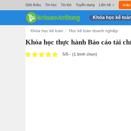
Skip
Giới thiệu
Tin học
Tin tức
Tuyển dụng
Liên hệ
Giáo
to
Khóa học kế toá
content
Khóa học kế toán
/
Học kế toán doanh nghiệp
Khóa học thực hành Báo cáo tài ch
5/5 - (1 bình chọn)