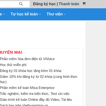
Đăng ký học
|
Thanh toán
e
Tự học kế toán
Thư viện
HUYẾN MẠI
Phần mềm hóa đơn điện tử ViVoice
Học thử miễn phí
Đăng ký 01 khóa học tặng kèm 01 khóa
Giảm 10% khi đăng ký từ 02 khóa (cùng hình thức
học)
Phần mềm kế toán Misa Enterprise
Trắc nghiệm, kiểm tra kiến thức, Test xin việc
Giáo trình kế toán Online đầy đủ Video, Tài liệu
Sách hay trên Viethungshop.vn