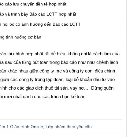
áo cáo lưu chuyển tiền tệ hợp nhất
lập và trình bày Báo cáo LCTT hợp nhất
ch nội bộ có ảnh hưởng đến Báo cáo LCTT
ững tình huống cơ bản
o tài chính hợp nhất rất dễ hiểu, không chỉ là cách làm của
ía sau của từng bút toán trong báo cáo như như chênh lệch
án khác nhau giữa công ty mẹ và công ty con, điều chỉnh
 giữa các công ty trong tập đoàn, loại bỏ khoản đầu tư vào
 chỉnh cho các giao dịch thuê tài sản, vay nợ,… Đừng quên
ãi mới nhất dành cho các khóa học kế toán.
èm 1 Giáo trình Online
,
Lớp nhóm theo yêu cầu