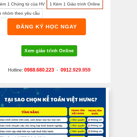
Kèm 1 Chứng từ của HV
1 Kèm 1 Giáo trình Online
p nhóm theo yêu cầu
ĐĂNG KÝ HỌC NGAY
Hotline:
0988.680.223
-
091
2.929.959