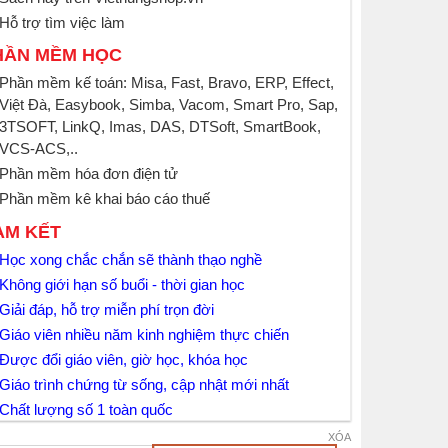
Hỗ trợ tìm việc làm
HẦN MỀM HỌC
Phần mềm kế toán: Misa, Fast, Bravo, ERP, Effect,
Việt Đà, Easybook, Simba, Vacom, Smart Pro, Sap,
3TSOFT, LinkQ, Imas, DAS, DTSoft, SmartBook,
VCS-ACS,..
Phần mềm hóa đơn điện tử
Phần mềm kê khai báo cáo thuế
AM KẾT
Học xong chắc chắn sẽ thành thạo nghề
Không giới hạn số buổi - thời gian học
Giải đáp, hỗ trợ miễn phí trọn đời
Giáo viên nhiều năm kinh nghiệm thực chiến
Được đổi giáo viên, giờ học, khóa học
Giáo trình chứng từ sống, cập nhật mới nhất
Chất lượng số 1 toàn quốc
XÓA