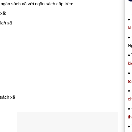
 ngân sách xã với ngân sách cấp trên:
 xã:
♦
ách xã
k
♦
N
♦
ki
♦ 
to
♦ 
sách xã
c
♦ 
th
♦