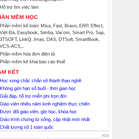
Hỗ trợ tìm việc làm
HẦN MỀM HỌC
Phần mềm kế toán: Misa, Fast, Bravo, ERP, Effect,
Việt Đà, Easybook, Simba, Vacom, Smart Pro, Sap,
3TSOFT, LinkQ, Imas, DAS, DTSoft, SmartBook,
VCS-ACS,..
Phần mềm hóa đơn điện tử
Phần mềm kê khai báo cáo thuế
AM KẾT
Học xong chắc chắn sẽ thành thạo nghề
Không giới hạn số buổi - thời gian học
Giải đáp, hỗ trợ miễn phí trọn đời
Giáo viên nhiều năm kinh nghiệm thực chiến
Được đổi giáo viên, giờ học, khóa học
Giáo trình chứng từ sống, cập nhật mới nhất
Chất lượng số 1 toàn quốc
XÓA