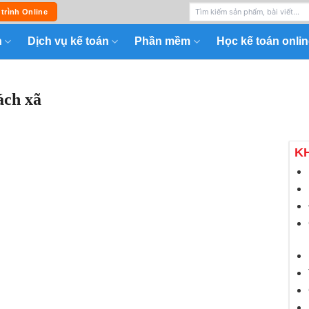
 trình Online
n
Dịch vụ kế toán
Phần mềm
Học kế toán onlin
ách xã
K