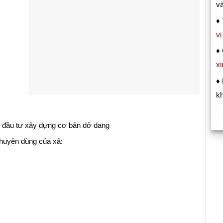
và
♦ 
v
♦
xi
♦
kh
́ đầu tư xây dựng cơ bản dở dang
chuyên dùng của xã: