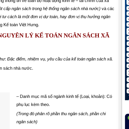
g thông tin về toàn bộ hoạt động kinh tế – tài chính của xã
một cấp ngân sách trong hệ thống ngân sách nhà nước)
và các
i tư cách là một đơn vị dự toán, hay đơn vị thụ hưởng ngân
g Kế toán Việt Hưng.
NGUYÊN LÝ KẾ TOÁN NGÂN SÁCH XÃ
như:
Đặc điểm, nhiệm vụ, yêu cầu của kế toán ngân sách xã.
ân sách nhà nước.
– Danh mục mã số ngành kinh tế (Loại, khoản): Có
phụ lục kèm theo.
(Trong đó phân rõ phần thu ngân sách, phần chi
ngân sách)