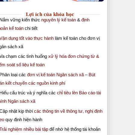
Lợi ích của khóa học
 Nắm vững kiến thức
nguyên lý kế toán
&
định
hoản kế toán
chi tiết
Vận dụng tốt vào thực hành
làm kế toán cho đơn vị
gân sách xã
 Va chạm các tình huống
xử lý hóa đơn chứng từ &
ểm soát số liệu kế toán
Phân loại các
đơn vị kế toán Ngân sách xã
–
Bút
án kết chuyển các nguồn kinh phí
Hiểu cấu trúc và ý nghĩa các
chỉ tiêu lên Báo cáo tài
hính Ngân sách xã
Cập nhật kịp thời
các thông tin về thông tư, nghị định
eo
quy định hiện hành
Trải nghiệm nhiều bài tập
để nhớ hệ thống tài khoản