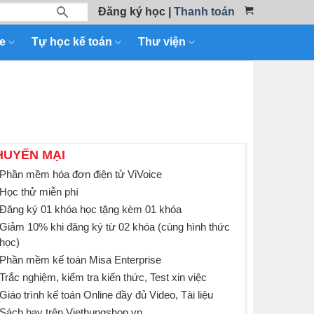
Đăng ký học
|
Thanh toán
e
Tự học kế toán
Thư viện
HUYẾN MẠI
Phần mềm hóa đơn điện tử ViVoice
Học thử miễn phí
Đăng ký 01 khóa học tặng kèm 01 khóa
Giảm 10% khi đăng ký từ 02 khóa (cùng hình thức
học)
Phần mềm kế toán Misa Enterprise
Trắc nghiệm, kiểm tra kiến thức, Test xin việc
Giáo trình kế toán Online đầy đủ Video, Tài liệu
Sách hay trên Viethungshop.vn