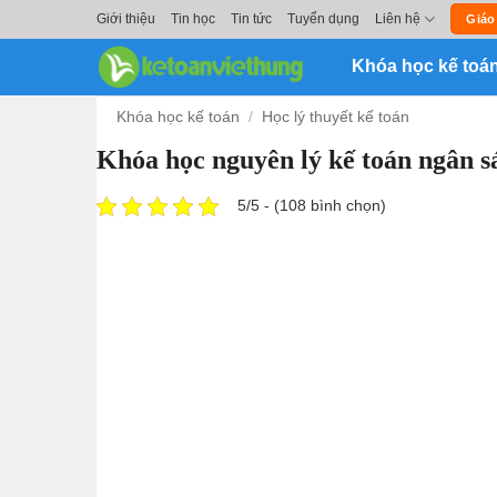
Skip
Giới thiệu
Tin học
Tin tức
Tuyển dụng
Liên hệ
Giáo
to
Khóa học kế toá
content
Khóa học kế toán
/
Học lý thuyết kế toán
Khóa học nguyên lý kế toán ngân s
5/5 - (108 bình chọn)