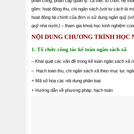
phân công, phân cấp quản lý. Là việc tổ chức hệ thốn
gồm: hoạt động thu, chi ngân sách
(với tư cách là 
hoạt động tài chính của đơn vị sử dụng ngân quỹ
(vớ
quỹ nhà nước)
– tham gia khoá học kinh nghiệm cùn
NỘI DUNG CHƯƠNG TRÌNH HỌC 
1. Tổ chức công tác kế toán ngân sách xã
– Khái quát các vấn đề trong kế toán ngân sách xã 
– Hạch toán thu, chi ngân sách xã theo mục lục ng
+ Mã số hóa các nội dung phân loại
+ Hướng dẫn về phương pháp hạch toán