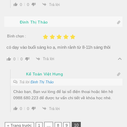
0
0
Trả lời
Đinh Thị Thảo
Bình chọn :
có dạy vào buổi sáng ko ạ, mình rảnh từ 8-11h sáng thôi
Trả lời
0
0
Kế Toán Việt Hưng
Trả lời
Đinh Thị Thảo
Chào bạn, Bạn vui lòng để lại số điện thoại hoặc liên hệ
0988.680.223 để được tư vấn chi tiết về khóa học nhé.
0
0
Trả lời
…
10
« Trang trước
1
8
9