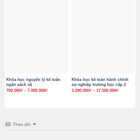
Khóa học nguyên lý kế toán
Khóa học kế toán hành chính
K
ngân sách xã
sự nghiệp trường học cấp 2
s
700.000
₫
–
7.000.000
₫
Khoảng
3.200.000
₫
–
17.500.000
₫
Khoảng
3
giá:
giá:
từ
từ
700.000₫
3.200.000₫
đến
đến
7.000.000₫
17.500.000
Theo dõi