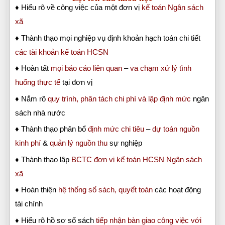
♦ Hiểu rõ về công việc của một đơn vị
kế toán Ngân sách
xã
♦ Thành thạo mọi nghiệp vụ định khoản hạch toán chi tiết
các tài khoản kế toán HCSN
♦ Hoàn tất
mọi báo cáo liên quan
–
va chạm xử lý tình
huống thực tế
tại đơn vị
♦ Nắm rõ
quy trình, phân tách chi phí và lập định mức
ngân
sách nhà nước
♦ Thành thạo phân bổ
định mức chi tiêu
–
dự toán
nguồn
kinh phí
&
quản lý nguồn thu
sự nghiệp
♦ Thành thạo lập
BCTC đơn vị kế toán HCSN Ngân sách
xã
♦ Hoàn thiện
hệ thống sổ sách, quyết toán
các hoạt động
tài chính
♦ Hiểu rõ hồ sơ sổ sách
tiếp nhận bàn giao công việc với