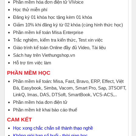
Phần mềm hóa đơn điện tử ViVoice
Học thử miễn phí
Đăng ký 01 khóa học tặng kèm 01 khóa
Giảm 10% khi đăng ký từ 02 khóa (cùng hình thức học)
Phần mềm kế toán Misa Enterprise
Trắc nghiệm, kiểm tra kiến thức, Test xin việc
Giáo trình kế toán Online đầy đủ Video, Tài liệu
Sách hay trên Viethungshop.vn
Hỗ trợ tìm việc làm
PHẦN MỀM HỌC
Phần mềm kế toán: Misa, Fast, Bravo, ERP, Effect, Việt
Đà, Easybook, Simba, Vacom, Smart Pro, Sap, 3TSOFT,
LinkQ, Imas, DAS, DTSoft, SmartBook, VCS-ACS,..
Phần mềm hóa đơn điện tử
Phần mềm kê khai báo cáo thuế
CAM KẾT
Học xong chắc chắn sẽ thành thạo nghề
Không giới hạn số buổi - thời gian học