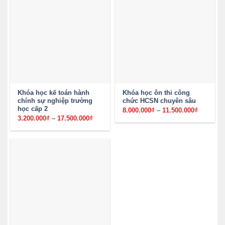
Khóa học kế toán hành
Khóa học ôn thi công
chính sự nghiệp trường
chức HCSN chuyên sâu
học cấp 2
8.000.000
₫
–
11.500.000
₫
Khoảng
giá:
3.200.000
₫
–
17.500.000
₫
Khoảng
từ
giá:
8.000.00
từ
đến
3.200.000₫
11.500.0
đến
17.500.000₫