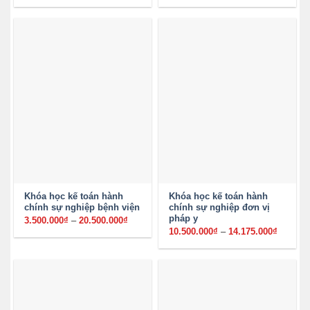
từ
từ
3.200.000₫
3.000.00
đến
đến
16.500.000₫
15.500.0
Khóa học kế toán hành
Khóa học kế toán hành
chính sự nghiệp bệnh viện
chính sự nghiệp đơn vị
pháp y
3.500.000
₫
–
20.500.000
₫
Khoảng
giá:
10.500.000
₫
–
14.175.000
₫
Khoảng
từ
giá:
3.500.000₫
từ
đến
10.500.
20.500.000₫
đến
14.175.