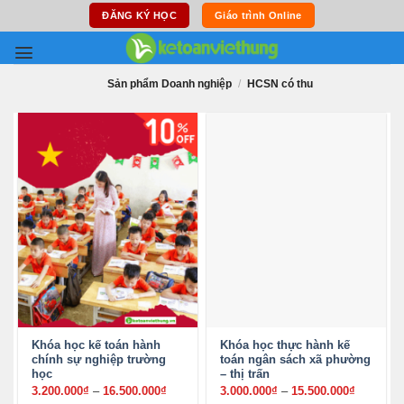
Skip
ĐĂNG KÝ HỌC
Giáo trình Online
to
content
Sản phẩm Doanh nghiệp
/
HCSN có thu
Khóa học kế toán hành
Khóa học thực hành kế
chính sự nghiệp trường
toán ngân sách xã phường
học
– thị trấn
3.200.000
₫
–
16.500.000
₫
Khoảng
3.000.000
₫
–
15.500.000
₫
Khoảng
giá:
giá: