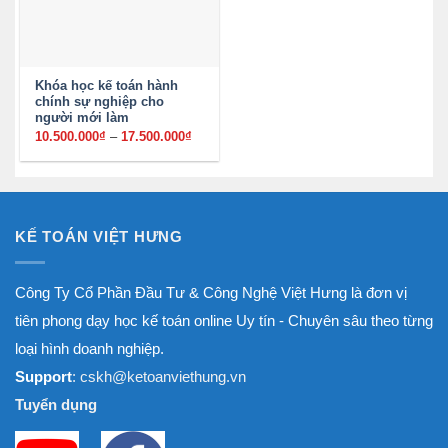
Khóa học kế toán hành
chính sự nghiệp cho
người mới làm
10.500.000
₫
–
17.500.000
₫
Khoảng
giá:
từ
10.500.000₫
đến
17.500.000₫
KẾ TOÁN VIỆT HƯNG
Công Ty Cổ Phần Đầu Tư & Công Nghệ Việt Hưng là đơn vị
tiên phong dạy học kế toán online Uy tín - Chuyên sâu theo từng
loại hình doanh nghiệp.
Support
: cskh@ketoanviethung.vn
Tuyển dụng