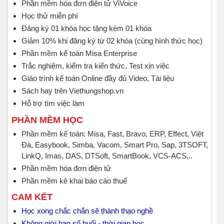
Phần mềm hóa đơn điện tử ViVoice
Học thử miễn phí
Đăng ký 01 khóa học tặng kèm 01 khóa
Giảm 10% khi đăng ký từ 02 khóa (cùng hình thức học)
Phần mềm kế toán Misa Enterprise
Trắc nghiệm, kiểm tra kiến thức, Test xin việc
Giáo trình kế toán Online đầy đủ Video, Tài liệu
Sách hay trên Viethungshop.vn
Hỗ trợ tìm việc làm
PHẦN MỀM HỌC
Phần mềm kế toán: Misa, Fast, Bravo, ERP, Effect, Việt
Đà, Easybook, Simba, Vacom, Smart Pro, Sap, 3TSOFT,
LinkQ, Imas, DAS, DTSoft, SmartBook, VCS-ACS,..
Phần mềm hóa đơn điện tử
Phần mềm kê khai báo cáo thuế
CAM KẾT
Học xong chắc chắn sẽ thành thạo nghề
Không giới hạn số buổi - thời gian học