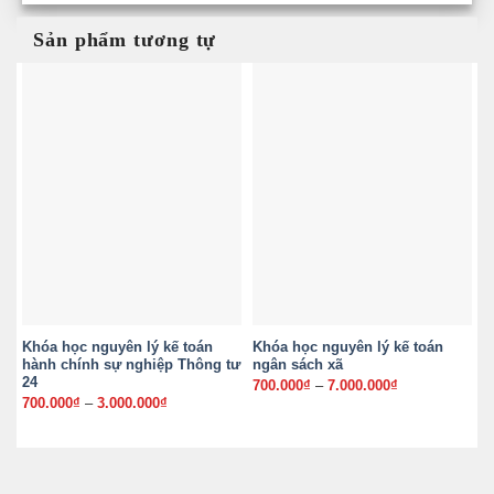
Sản phẩm tương tự
Khóa học nguyên lý kế toán
Khóa học nguyên lý kế toán
K
hành chính sự nghiệp Thông tư
ngân sách xã
d
24
700.000
₫
–
7.000.000
₫
Khoảng
5
giá:
700.000
₫
–
3.000.000
₫
Khoảng
từ
giá:
700.000₫
từ
đến
700.000₫
7.000.000₫
đến
3.000.000₫