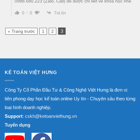
0988.680.223 (Zalo, Call) để được chi tiết về khóa học nhé
0
0
Trả lời
3
« Trang trước
1
2
KẾ TOÁN VIỆT HƯNG
Công Ty Cổ Phần Đầu Tư & Công Nghệ Việt Hưng là đơn vị
tiên phong dạy học kế toán online Uy tín - Chuyên sâu theo từng
loại hình doanh nghiệp.
Support
: cskh@ketoanviethung.vn
Tuyển dụng