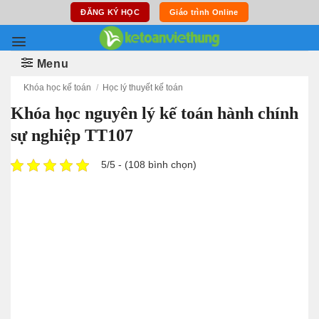
Skip
ĐĂNG KÝ HỌC
Giáo trình Online
to
content
Menu
Khóa học kế toán
/
Học lý thuyết kế toán
Khóa học nguyên lý kế toán hành chính
sự nghiệp TT107
5/5 - (108 bình chọn)