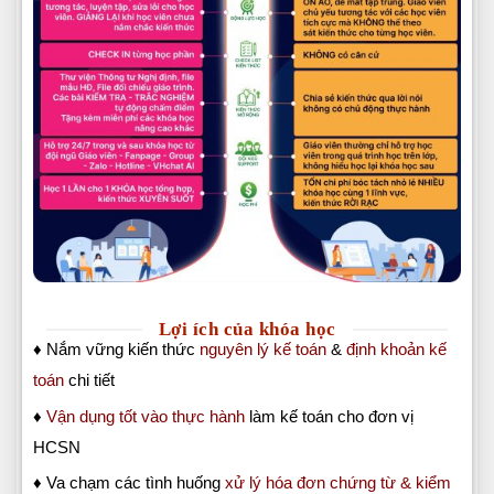
Lợi ích của khóa học
♦ Nắm vững kiến thức
nguyên lý kế toán
&
định khoản kế
toán
chi tiết
♦
Vận dụng tốt vào thực hành
làm kế toán cho đơn vị
HCSN
♦ Va chạm các tình huống
xử lý hóa đơn chứng từ & kiểm