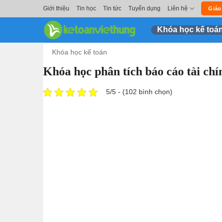
Skip
Giới thiệu
Tin học
Tin tức
Tuyển dụng
Liên hệ
Giáo
to
Khóa học kế toá
content
Khóa học kế toán
Khóa học phân tích báo cáo tài chí
5/5 - (102 bình chọn)