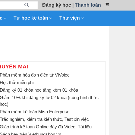
Đăng ký học
|
Thanh toán
e
Tự học kế toán
Thư viện
HUYẾN MẠI
Phần mềm hóa đơn điện tử ViVoice
Học thử miễn phí
Đăng ký 01 khóa học tặng kèm 01 khóa
Giảm 10% khi đăng ký từ 02 khóa (cùng hình thức
học)
Phần mềm kế toán Misa Enterprise
Trắc nghiệm, kiểm tra kiến thức, Test xin việc
Giáo trình kế toán Online đầy đủ Video, Tài liệu
Sách hay trên Viethungshop.vn