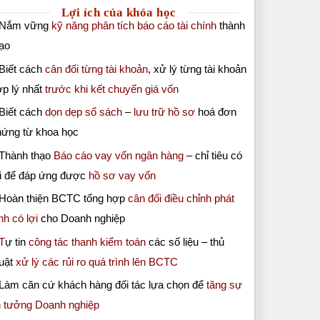
Lợi ích của khóa học
 Nắm vững
kỹ năng phân tích báo cáo tài chính
thành
ạo
Biết cách
cân đối từng tài khoản
, xử lý từng tài khoản
p lý nhất
trước khi kết chuyển giá vốn
Biết cách
dọn dẹp sổ sách
–
lưu trữ hồ sơ
hoá đơn
hứng từ khoa học
 Thành thạo
Báo cáo vay vốn ngân hàng
– chỉ tiêu có
ợi để đáp ứng được
hồ sơ vay vốn
 Hoàn thiện BCTC tổng hợp
cân đối điều chỉnh phát
nh có lợi
cho Doanh nghiệp
T
ự tin
công tác thanh kiểm toán
các số liệu – thủ
huật
xử lý các rủi ro quá trình lên BCTC
Làm căn cứ khách hàng đối tác lựa chọn để
tăng sự
n tưởng Doanh nghiệp