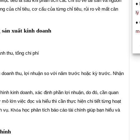
Mục tiêu là sau khi phân tích các chỉ số về tài sản và nguồn
♦ 
g của chỉ tiêu, cơ cấu của từng chỉ tiêu, rủi ro về mất cân
lý
♦
g sản xuất kinh doanh
m
oanh thu, tổng chi phí
u doanh thu, lợi nhuận so với năm trước hoặc kỳ trước. Nhận
hình kinh doanh, xác định phần lợi nhuận, do đó, cần quan
 lớn việc đọc và hiểu thì cần thực hiện chi tiết từng hoạt
ch vụ.
học phân tích báo cáo tài chính giúp bạn hiểu và
Khóa
chính