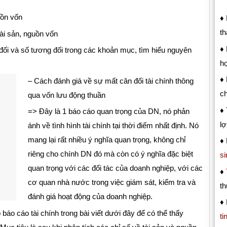
uồn vốn
♦
th
tài sản, nguồn vốn
♦ 
 đối và số tương đối trong các khoản mục, tìm hiểu nguyên
hợ
♦ 
– Cách đánh giá về sự mất cân đối tài chính thông
c
qua vốn lưu động thuần
♦
=> Đây là 1 báo cáo quan trọng của DN, nó phản
l
ánh về tình hình tài chính tại thời điểm nhất định. Nó
mang lại rất nhiều ý nghĩa quan trọng, không chỉ
♦
riêng cho chính DN đó mà còn có ý nghĩa đặc biệt
si
quan trọng với các đối tác của doanh nghiệp, với các
♦
cơ quan nhà nước trong việc giám sát, kiểm tra và
t
đánh giá hoạt động của doanh nghiệp.
♦ 
báo cáo tài chính trong bài viết dưới đây để có thể thấy
ti