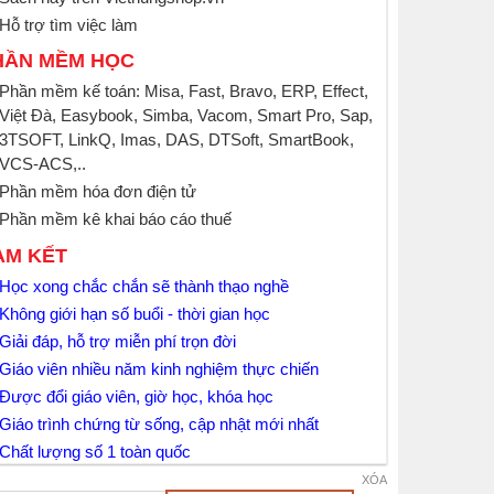
Hỗ trợ tìm việc làm
HẦN MỀM HỌC
Phần mềm kế toán: Misa, Fast, Bravo, ERP, Effect,
Việt Đà, Easybook, Simba, Vacom, Smart Pro, Sap,
3TSOFT, LinkQ, Imas, DAS, DTSoft, SmartBook,
VCS-ACS,..
Phần mềm hóa đơn điện tử
Phần mềm kê khai báo cáo thuế
AM KẾT
Học xong chắc chắn sẽ thành thạo nghề
Không giới hạn số buổi - thời gian học
Giải đáp, hỗ trợ miễn phí trọn đời
Giáo viên nhiều năm kinh nghiệm thực chiến
Được đổi giáo viên, giờ học, khóa học
Giáo trình chứng từ sống, cập nhật mới nhất
Chất lượng số 1 toàn quốc
XÓA