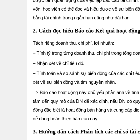
được tầm quan trọng của việc lập báo cáo tài chính. 
vốn, học viên có thể đọc và hiểu được về sự biến độn
bằng tài chính trong ngắn hạn cũng như dài hạn.
2. Cách đọc hiểu Báo cáo Kết quả hoạt độn
Tách riêng doanh thu, chi phí, lợi nhuận:
– Tính tỷ trọng từng doanh thu, chi phí trong tổng d
– Nhận xét về chỉ tiêu đó.
– Tính toán và so sánh sự biến động của các chỉ tiê
xét về sự biến động và tìm nguyên nhân.
=> Báo cáo hoạt động này chủ yếu phản ánh về tình 
tâm đến quy mô của DN để xác định, nếu DN có quy mô
động đặc biệt là hoạt động bán hàng và cung cấp dị
dễ dàng hoàn thiện báo cáo này.
3. Hướng dẫn cách Phân tích các chỉ số tài 