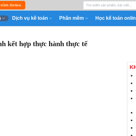
 trình Online
n
Dịch vụ kế toán
Phần mềm
Học kế toán onlin
nh kết hợp thực hành thực tế
K