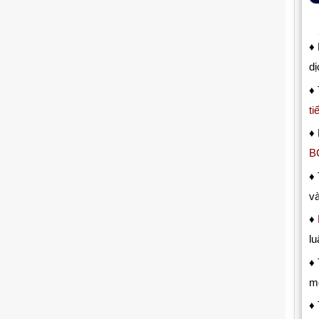
♦
dị
♦
ti
♦ 
B
♦
và
♦
lu
♦
mọ
♦ 