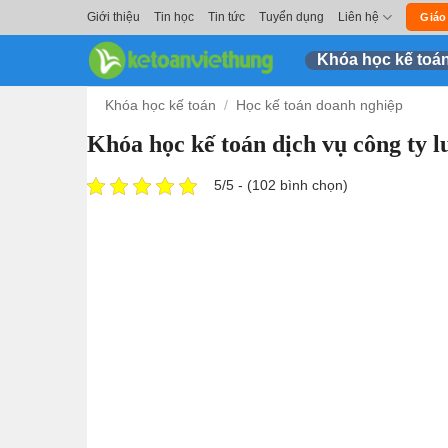
Skip
Giới thiệu
Tin học
Tin tức
Tuyển dụng
Liên hệ
Giáo
to
Khóa học kế toá
content
Khóa học kế toán
/
Học kế toán doanh nghiệp
Khóa học kế toán dịch vụ công ty l
5/5 - (102 bình chọn)