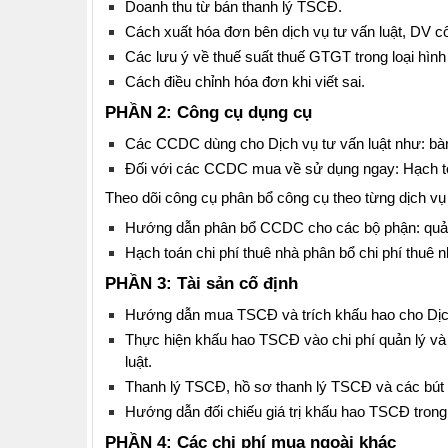
Doanh thu từ bán thanh lý TSCĐ.
Cách xuất hóa đơn bên dịch vụ tư vấn luật, DV 
Các lưu ý về thuế suất thuế GTGT trong loại hình
Cách điều chỉnh hóa đơn khi viết sai.
PHẦN 2
: Công cụ dụng cụ
Các CCDC dùng cho Dịch vụ tư vấn luật như: bà
Đối với các CCDC mua về sử dụng ngay: Hạch t
Theo dõi công cụ phân bổ công cụ theo từng dịch vụ liê
Hướng dẫn phân bổ CCDC cho các bộ phận: quản
Hạch toán chi phí thuê nhà phân bổ chi phí thuê nh
PHẦN 3: Tài sản cố định
Hướng dẫn mua TSCĐ và trích khấu hao cho Dịch v
Thực hiện khấu hao TSCĐ vào chi phí quản lý và tr
luật.
Thanh lý TSCĐ, hồ sơ thanh lý TSCĐ và các bút to
Hướng dẫn đối chiếu giá trị khấu hao TSCĐ tron
PHẦN 4: C
ác chi phí mua ngoài khác