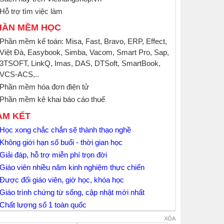
Hỗ trợ tìm việc làm
HẦN MỀM HỌC
Phần mềm kế toán: Misa, Fast, Bravo, ERP, Effect,
Việt Đà, Easybook, Simba, Vacom, Smart Pro, Sap,
3TSOFT, LinkQ, Imas, DAS, DTSoft, SmartBook,
VCS-ACS,..
Phần mềm hóa đơn điện tử
Phần mềm kê khai báo cáo thuế
AM KẾT
Học xong chắc chắn sẽ thành thạo nghề
Không giới hạn số buổi - thời gian học
Giải đáp, hỗ trợ miễn phí trọn đời
Giáo viên nhiều năm kinh nghiệm thực chiến
Được đổi giáo viên, giờ học, khóa học
Giáo trình chứng từ sống, cập nhật mới nhất
Chất lượng số 1 toàn quốc
XÓA