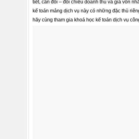
tiết, cân đối – đối chiếu doanh thu và giá vốn n
kế toán mảng dịch vụ này có những đặc thù riêng
hãy cùng tham gia khoá học kế toán dịch vụ công