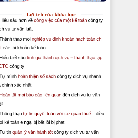
Lợi ích của khóa học
 Hiểu sâu hơn về
công việc của một kế toán
công ty
ch vụ tư vấn luật
 Thành thạo mọi
nghiệp vụ định khoản hạch toán chi
ết
các tài khoản kế toán
Hiểu biết sâu
tính giá thành dịch vụ – thành thạo lập
CTC
công ty
 Tự mình
hoàn thiện sổ sách
công ty dịch vụ nhanh
 chính xác nhất
Hoàn tất mọi báo cáo liên quan
đến dịch vụ tư vấn
ật
 Thông thạo
tự tin quyết toán với cơ quan thuế
– điều
i kế toán e ngại bị bắt lỗi bị phạt
Tự tin
quản lý vận hành tốt
công ty dịch vụ tư vấn