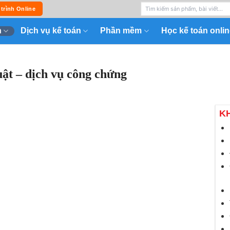
 trình Online
n
Dịch vụ kế toán
Phần mềm
Học kế toán onlin
uật – dịch vụ công chứng
K