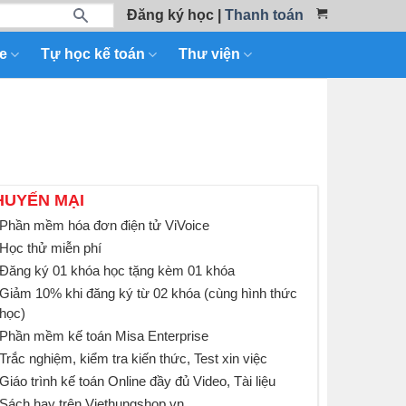
Đăng ký học
|
Thanh toán
e
Tự học kế toán
Thư viện
HUYẾN MẠI
Phần mềm hóa đơn điện tử ViVoice
Học thử miễn phí
Đăng ký 01 khóa học tặng kèm 01 khóa
Giảm 10% khi đăng ký từ 02 khóa (cùng hình thức
học)
Phần mềm kế toán Misa Enterprise
Trắc nghiệm, kiểm tra kiến thức, Test xin việc
Giáo trình kế toán Online đầy đủ Video, Tài liệu
Sách hay trên Viethungshop.vn