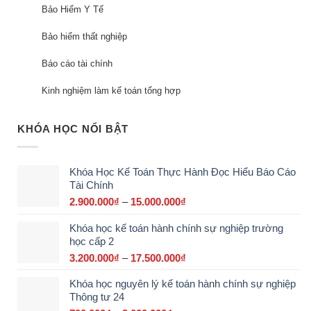
Bảo Hiểm Y Tế
Bảo hiểm thất nghiệp
Báo cáo tài chính
Kinh nghiệm làm kế toán tổng hợp
KHÓA HỌC NỔI BẬT
Khóa Học Kế Toán Thực Hành Đọc Hiểu Báo Cáo
Tài Chính
2.900.000
₫
–
15.000.000
₫
Khoảng
giá:
Khóa học kế toán hành chính sự nghiệp trường
từ
học cấp 2
2.900.000₫
đến
3.200.000
₫
–
17.500.000
₫
Khoảng
15.000.000₫
giá:
Khóa học nguyên lý kế toán hành chính sự nghiệp
từ
Thông tư 24
3.200.000₫
đến