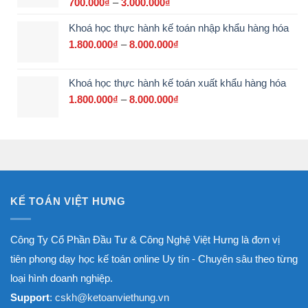
700.000
₫
–
3.000.000
₫
Khoảng
17.500.000₫
giá:
Khoá học thực hành kế toán nhập khẩu hàng hóa
từ
700.000₫
1.800.000
₫
–
8.000.000
₫
Khoảng
đến
giá:
3.000.000₫
từ
Khoá học thực hành kế toán xuất khẩu hàng hóa
1.800.000₫
đến
1.800.000
₫
–
8.000.000
₫
Khoảng
8.000.000₫
giá:
từ
1.800.000₫
đến
8.000.000₫
KẾ TOÁN VIỆT HƯNG
Công Ty Cổ Phần Đầu Tư & Công Nghệ Việt Hưng là đơn vị
tiên phong dạy học kế toán online Uy tín - Chuyên sâu theo từng
loại hình doanh nghiệp.
Support
: cskh@ketoanviethung.vn