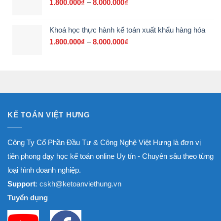
700.000₫
1.800.000
₫
–
8.000.000
₫
Khoảng
đến
giá:
3.000.000₫
từ
Khoá học thực hành kế toán xuất khẩu hàng hóa
1.800.000₫
đến
1.800.000
₫
–
8.000.000
₫
Khoảng
8.000.000₫
giá:
từ
1.800.000₫
đến
8.000.000₫
KẾ TOÁN VIỆT HƯNG
Công Ty Cổ Phần Đầu Tư & Công Nghệ Việt Hưng là đơn vị
tiên phong dạy học kế toán online Uy tín - Chuyên sâu theo từng
loại hình doanh nghiệp.
Support
: cskh@ketoanviethung.vn
Tuyển dụng