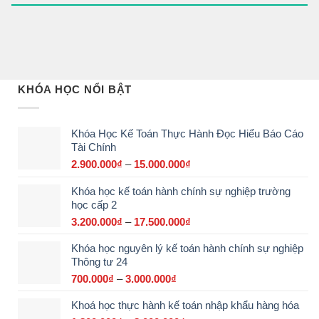
KHÓA HỌC NỔI BẬT
Khóa Học Kế Toán Thực Hành Đọc Hiểu Báo Cáo
Tài Chính
2.900.000
₫
–
15.000.000
₫
Khoảng
giá:
Khóa học kế toán hành chính sự nghiệp trường
từ
học cấp 2
2.900.000₫
đến
3.200.000
₫
–
17.500.000
₫
Khoảng
15.000.000₫
giá:
Khóa học nguyên lý kế toán hành chính sự nghiệp
từ
Thông tư 24
3.200.000₫
đến
700.000
₫
–
3.000.000
₫
Khoảng
17.500.000₫
giá:
Khoá học thực hành kế toán nhập khẩu hàng hóa
từ