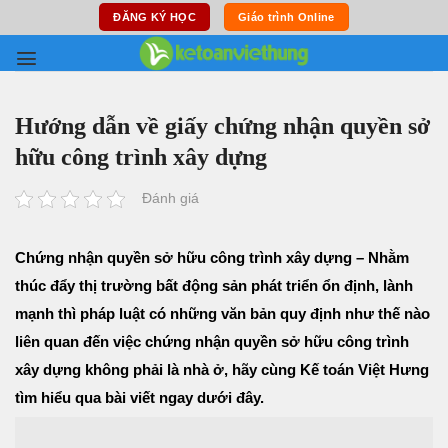
Skip
ĐĂNG KÝ HỌC
Giáo trình Online
to
content
Hướng dẫn về giấy chứng nhận quyền sở
hữu công trình xây dựng
Đánh giá
Chứng nhận quyền sở hữu công trình xây dựng – Nhằm
thúc đẩy thị trường bất động sản phát triển ổn định, lành
mạnh thì pháp luật có những văn bản quy định như thế nào
liên quan đến việc chứng nhận quyền sở hữu công trình
xây dựng không phải là nhà ở, hãy cùng Kế toán Việt Hưng
tìm hiểu qua bài viết ngay dưới đây.