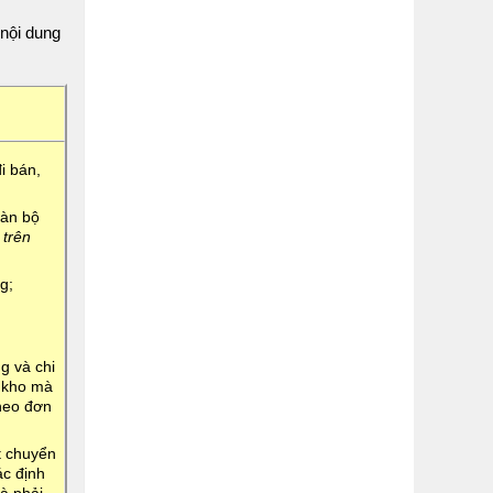
nội dung
i bán,
oàn bộ
 trên
g;
g và chi
n kho mà
theo đơn
t chuyển
ác định