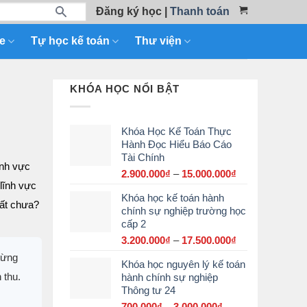
Đăng ký học
|
Thanh toán
e
Tự học kế toán
Thư viện
KHÓA HỌC NỔI BẬT
Khóa Học Kế Toán Thực
Hành Đọc Hiểu Báo Cáo
Tài Chính
ĩnh vực
2.900.000
₫
–
15.000.000
₫
Khoảng
lĩnh vực
giá:
Khóa học kế toán hành
từ
hất chưa?
chính sự nghiệp trường học
2.900.000₫
cấp 2
đến
15.000.000₫
3.200.000
₫
–
17.500.000
₫
Khoảng
giá:
từng
Khóa học nguyên lý kế toán
từ
 thu.
hành chính sự nghiệp
3.200.000₫
Thông tư 24
đến
17.500.000₫
700.000
₫
–
3.000.000
₫
Khoảng