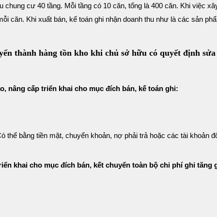
ng cư 40 tầng. Mỗi tầng có 10 căn, tổng là 400 căn. Khi việc xâ
mỗi căn. Khi xuất bán, kế toán ghi nhận doanh thu như là các sản phâ
uyển thành hàng tồn kho khi chủ sở hữu có quyết định sửa
ạo, nâng cấp triển khai cho mục đích bán, kế toán ghi:
ó thể bằng tiền mặt, chuyển khoản, nợ phải trả hoặc các tài khoản đố
triển khai cho mục đích bán, kết chuyển toàn bộ chi phí ghi tăng 