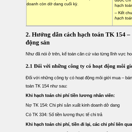
được chi 
doanh còn dở dang cuối kỳ.
hạch toá
– Kết ch
hạch toá
2. Hướng dẫn cách hạch toán TK 154 – 
động sản
Như đã nói ở trên, kế toán căn cứ vào từng lĩnh vực hoạ
2.1 Đối với những công ty có hoạt động môi gi
Đối với những công ty có hoạt động môi giới mua – bán
toán TK 154 như sau:
Khi hạch toán chi phí tiền lương nhân viên:
Nợ TK 154: Chi phí sản xuất kinh doanh dở dang
Có TK 334: Số tiền lương thực tế chi trả
Khi hạch toán chi phí, tiền đi lại, các chi phí l