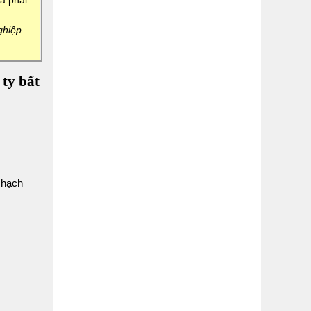
à phải
ghiệp
ty bất
ể hạch