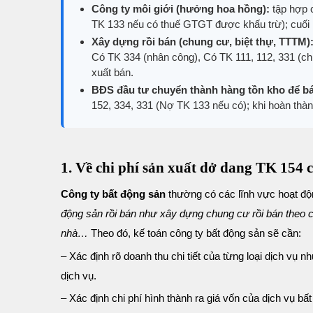
Công ty môi giới (hưởng hoa hồng):
tập hợp c
TK 133 nếu có thuế GTGT được khấu trừ); cuối 
Xây dựng rồi bán (chung cư, biệt thự, TTTM)
Có TK 334 (nhân công), Có TK 111, 112, 331 (chi 
xuất bán.
BĐS đầu tư chuyển thành hàng tồn kho để b
152, 334, 331 (Nợ TK 133 nếu có); khi hoàn thà
1. Về chi phí sản xuất dở dang TK 154 
Công ty bất động sản
thường có các lĩnh vực hoạt đ
động sản rồi bán như xây dựng chung cư rồi bán theo c
nhà…
Theo đó, kế toán công ty bất động sản sẽ cần:
– Xác định rõ doanh thu chi tiết của từng loại dịch vụ 
dịch vụ.
– Xác định chi phí hình thành ra giá vốn của dịch vụ 