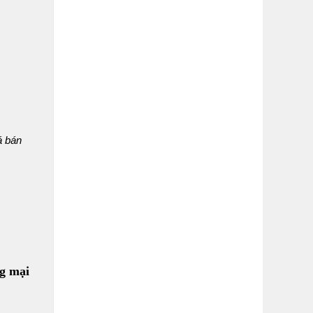
á bán
ng mại