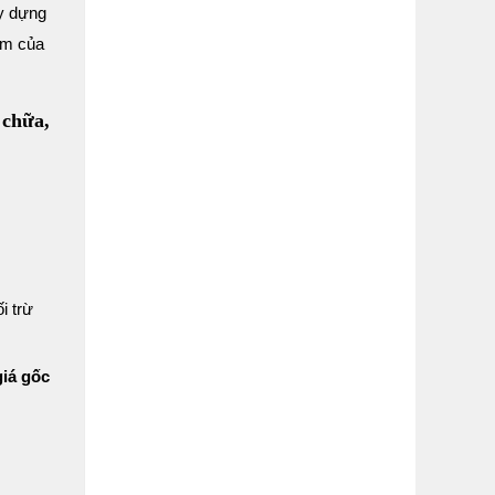
y dựng
̉m của
 chữa,
i trừ
giá gốc