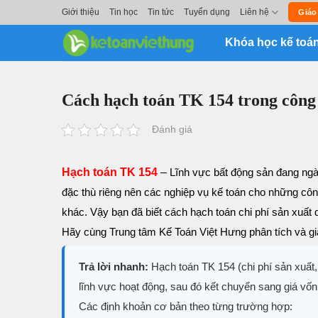
Skip
Giới thiệu
Tin học
Tin tức
Tuyển dụng
Liên hệ
Giáo
to
Khóa học kế toá
content
Cách hạch toán TK 154 trong công 
Đánh giá
Hạch toán TK 154
–
Lĩnh vực bất động sản đang ngày
đặc thù riêng nên các nghiệp vụ kế toán cho những côn
khác.
Vậy bạn đã biết cách hạch toán chi phí sản xuất
Hãy cùng Trung tâm Kế Toán Việt Hưng phân tích và giải
Trả lời nhanh:
Hạch toán TK 154 (chi phí sản xuất,
lĩnh vực hoạt động, sau đó kết chuyển sang giá vố
Các định khoản cơ bản theo từng trường hợp: