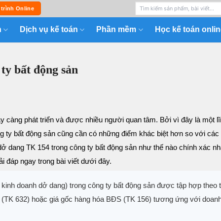
 trình Online
n
Dịch vụ kế toán
Phần mềm
Học kế toán onlin
ty bất động sản
 càng phát triển và được nhiều người quan tâm. Bởi vì đây là một l
g ty bất động sản cũng cần có những điểm khác biệt hơn so với các 
 dở dang TK 154 trong công ty bất động sản như thế nào chính xác n
 đáp ngay trong bài viết dưới đây.
 kinh doanh dở dang) trong công ty bất động sản được tập hợp theo 
n (TK 632) hoặc giá gốc hàng hóa BĐS (TK 156) tương ứng với doanh