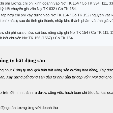
hi phí lương, chi phí kinh doanh vào Nợ TK 154 / Có TK 334, 111, 3
kỳ kết chuyển giá vốn Nợ TK 632 / Có TK 154.
:
tập hợp chi phí xây dựng vào Nợ TK 154 / Có TK 152 (nguyên vật li
phí khác); sau đó tính giá thành, nhập kho thành phẩm và tính giá vố
án:
chi phí sửa chữa, cải tạo, nâng cấp ghi Nợ TK 154 / Có TK 111, 1
nh kết chuyển Nợ TK 156 (1567) / Có TK 154.
công ty bất động sản
ộng như:
Công ty môi giới bán bất động sản hưởng hoa hồng; Xây dựn
ăn; Xây dựng bất động sản đầu tư như đầu tư góp vốn; Môi giới cho
như trên để hình thành ra được công việc hạch toán chi tiết các loại d
bất động sản tương ứng với doanh thu