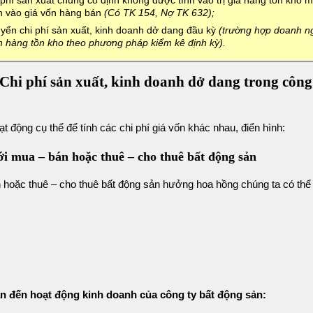
phí sản xuất chung cố định không được tính vào trị giá hàng tồn kho m
n vào giá vốn hàng bán
(Có TK 154, Nợ TK 632);
uyển chi phí sản xuất, kinh doanh dở dang đầu kỳ
(trường hợp doanh n
n hàng tồn kho theo phương pháp kiểm kê định kỳ).
Chi phí sản xuất, kinh doanh dở dang trong công 
t động cụ thể để tính các chi phí giá vốn khác nhau, điển hình:
ới mua – bán hoặc thuê – cho thuê bất động sản
 hoặc thuê – cho thuê bất động sản hưởng hoa hồng chúng ta có th
iên quan đến hoạt động kinh doanh của công ty bất động sản: