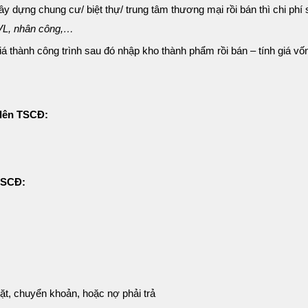
ư xây dựng chung cư/ biệt thự/ trung tâm thương mại rồi bán thì chi phí
NVL, nhân công,…
 thành công trình sau đó nhập kho thành phẩm rồi bán – tính giá vố
g lên TSCĐ:
 TSCĐ:
mặt, chuyển khoản, hoặc nợ phải trả