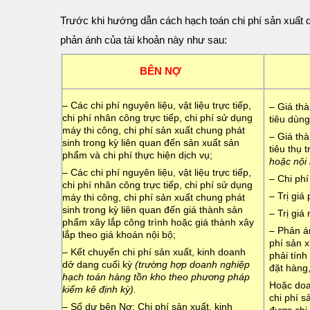
Trước khi hướng dẫn cách hạch toán chi phí sản xuất 
phản ánh của tài khoản này như sau:
BÊN NỢ
– Các chi phí nguyên liệu, vật liệu trực tiếp,
– Giá th
chi phí nhân công trực tiếp, chi phí sử dụng
tiêu dùn
máy thi công, chi phí sản xuất chung phát
– Giá th
sinh trong kỳ liên quan đến sản xuất sản
tiêu thụ 
phẩm và chi phí thực hiện dịch vụ;
hoặc nội
– Các chi phí nguyên liệu, vật liệu trực tiếp,
– Chi ph
chi phí nhân công trực tiếp, chi phí sử dụng
– Trị giá
máy thi công, chi phí sản xuất chung phát
sinh trong kỳ liên quan đến giá thành sản
– Trị giá
phẩm xây lắp công trình hoặc giá thành xây
– Phản án
lắp theo giá khoán nội bộ;
phí sản 
– Kết chuyển chi phí sản xuất, kinh doanh
phải tính
dở dang cuối kỳ
(trường hợp doanh nghiệp
đặt hàng
hạch toán hàng tồn kho theo phương pháp
Hoặc doa
kiểm kê định kỳ).
chi phí 
– Số dư bên Nợ: Chi phí sản xuất, kinh