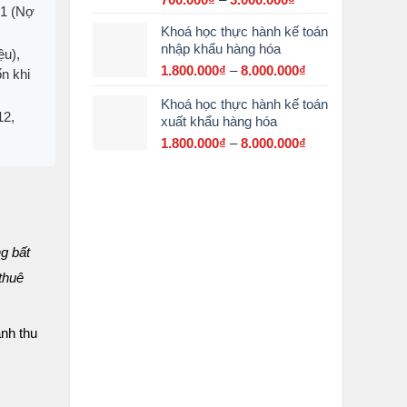
31 (Nợ
giá:
Khoá học thực hành kế toán
từ
nhập khẩu hàng hóa
700.000₫
ệu),
đến
1.800.000
₫
–
8.000.000
₫
Khoảng
n khi
3.000.000₫
giá:
Khoá học thực hành kế toán
từ
12,
xuất khẩu hàng hóa
1.800.000₫
đến
1.800.000
₫
–
8.000.000
₫
Khoảng
8.000.000₫
giá:
từ
1.800.000₫
đến
8.000.000₫
g bất
 thuê
oanh thu