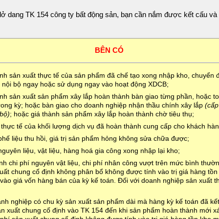
dở dang TK 154 công ty bất động sản, bạn cần nắm được kết cấu và 
BÊN CÓ
ành sản xuất thực tế của sản phẩm đã chế tạo xong nhập kho, chuyển đ
g nội bộ ngay hoặc sử dụng ngay vào hoạt động XDCB;
ành sản xuất sản phẩm xây lắp hoàn thành bàn giao từng phần, hoặc t
trong kỳ; hoặc bàn giao cho doanh nghiệp nhận thầu chính xây lắp
(cấp
 bộ)
; hoặc giá thành sản phẩm xây lắp hoàn thành chờ tiêu thụ;
í thực tế của khối lượng dịch vụ đã hoàn thành cung cấp cho khách hàn
 phế liệu thu hồi, giá trị sản phẩm hỏng không sửa chữa được;
 nguyên liệu, vật liệu, hàng hoá gia công xong nhập lại kho;
h chi phí nguyên vật liệu, chi phí nhân công vượt trên mức bình thườn
xuất chung cố định không phân bổ không được tính vào trị giá hàng tồ
 vào giá vốn hàng bán của kỳ kế toán. Đối với doanh nghiệp sản xuất 
,
nh nghiệp có chu kỳ sản xuất sản phẩm dài mà hàng kỳ kế toán đã kế
sản xuất chung cố định vào TK 154 đến khi sản phẩm hoàn thành mới x