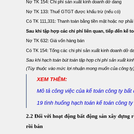
Nợ TK 154: Chi phí sản xuất kinh doanh dở dang
Nợ TK 133: Thuế GTGT được khấu trừ (nếu có)
Có TK 111,331: Thanh toán bằng tiền mặt hoặc nợ phải 
Sau khi tập hợp các chi phí liên quan, tiếp đến kế toán 
Nợ TK 632: Giá vốn hàng bán
Có TK 154: Tổng các chi phí sản xuất kinh doanh dở d
Sau khi hạch toán bút toán tập hợp chi phí sản xuất ki
(Tùy thuộc vào mức lợi nhuận mong muốn của công ty)
XEM THÊM:
Mô tả công việc của kế toán công ty bất
19 tình huống hạch toán kế toán công ty
2.2 Đối với hoạt động bất động sản xây dự
rồi bán