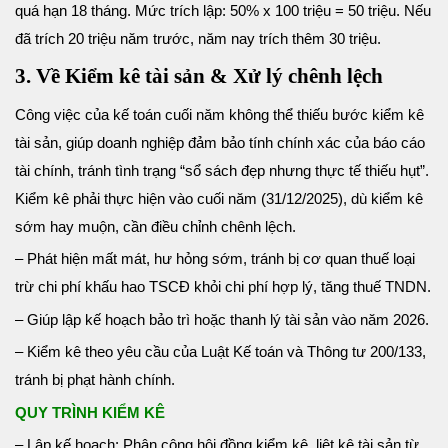
quá hạn 18 tháng. Mức trích lập: 50% x 100 triệu = 50 triệu. Nếu
đã trích 20 triệu năm trước, năm nay trích thêm 30 triệu.
3. Về Kiểm kê tài sản & Xử lý chênh lệch
Công việc của kế toán cuối năm không thể thiếu bước kiểm kê
tài sản, giúp doanh nghiệp đảm bảo tính chính xác của báo cáo
tài chính, tránh tình trạng “sổ sách đẹp nhưng thực tế thiếu hụt”.
Kiểm kê phải thực hiện vào cuối năm (31/12/2025), dù kiểm kê
sớm hay muộn, cần điều chỉnh chênh lệch.
– Phát hiện mất mát, hư hỏng sớm, tránh bị cơ quan thuế loại
trừ chi phí khấu hao TSCĐ khỏi chi phí hợp lý, tăng thuế TNDN.
– Giúp lập kế hoạch bảo trì hoặc thanh lý tài sản vào năm 2026.
– Kiểm kê theo yêu cầu của Luật Kế toán và Thông tư 200/133,
tránh bị phạt hành chính.
QUY TRÌNH KIỂM KÊ
– Lập kế hoạch: Phân công hội đồng kiểm kê, liệt kê tài sản từ