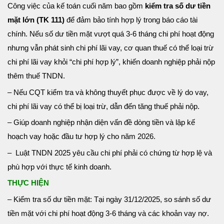
Công việc của kế toán cuối năm bao gồm
kiểm tra số dư tiền
mặt lớn (TK 111)
để đảm bảo tính hợp lý trong báo cáo tài
chính. Nếu số dư tiền mặt vượt quá 3-6 tháng chi phí hoạt động
nhưng vẫn phát sinh chi phí lãi vay, cơ quan thuế có thể loại trừ
chi phí lãi vay khỏi “chi phí hợp lý”, khiến doanh nghiệp phải nộp
thêm thuế TNDN.
– Nếu CQT kiểm tra và không thuyết phục được về lý do vay,
chi phí lãi vay có thể bị loại trừ, dẫn đến tăng thuế phải nộp.
– Giúp doanh nghiệp nhận diện vấn đề dòng tiền và lập kế
hoạch vay hoặc đầu tư hợp lý cho năm 2026.
– Luật TNDN 2025 yêu cầu chi phí phải có chứng từ hợp lệ và
phù hợp với thực tế kinh doanh.
THỰC HIỆN
– Kiểm tra số dư tiền mặt: Tại ngày 31/12/2025, so sánh số dư
tiền mặt với chi phí hoạt động 3-6 tháng và các khoản vay nợ.