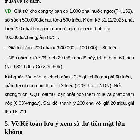
thuần và sổ sách.
VD:
Giả sử kho công ty bạn có 1.000 chai nước ngọt (TK 152),
sổ sách 500.000đ/chai, tổng 500 triệu. Kiểm kê 31/12/2025 phát
hiện 200 chai hỏng (mốc meo), giá bán ước tính chỉ
100.000đ/chai (giảm 80%).
– Giá trị giảm: 200 chai x (500.000 – 100.000) = 80 triệu.
– Nếu năm trước đã trích 20 triệu cho lô này, trích thêm 60 triệu
(Nợ 632: 60tr / Có 229: 60tr).
Kết quả:
Báo cáo tài chính năm 2025 ghi nhận chi phí 60 triệu,
giảm lợi nhuận chịu thuế ~12 triệu (20% thuế TNDN). Nếu
không trích, CQT loại trừ, bạn phải nộp thêm thuế và phạt chậm
nộp (0.03%/ngày). Sau đó, thanh lý 200 chai với giá 20 triệu, ghi
thu TK 711.
5. Về Kế toán lưu ý xem số dư tiền mặt lớn
không