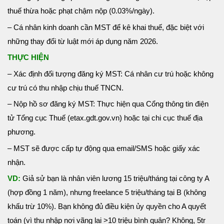
thuế thừa hoặc phạt chậm nộp (0.03%/ngày).
– Cá nhân kinh doanh cần MST để kê khai thuế, đặc biệt với
những thay đổi từ luật mới áp dụng năm 2026.
THỰC HIỆN
– Xác định đối tượng đăng ký MST: Cá nhân cư trú hoặc không
cư trú có thu nhập chịu thuế TNCN.
– Nộp hồ sơ đăng ký MST: Thực hiện qua Cổng thông tin điện
tử Tổng cục Thuế (etax.gdt.gov.vn) hoặc tại chi cục thuế địa
phương.
– MST sẽ được cấp tự động qua email/SMS hoặc giấy xác
nhận.
VD:
Giả sử bạn là nhân viên lương 15 triệu/tháng tại công ty A
(hợp đồng 1 năm), nhưng freelance 5 triệu/tháng tại B (không
khấu trừ 10%). Bạn không đủ điều kiện ủy quyền cho A quyết
toán (vì thu nhập nơi vãng lai >10 triệu bình quân? Không, 5tr