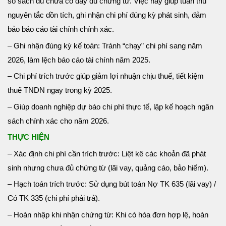
sổ sách dù chưa có đầy đủ chứng từ. Việc này giúp tuân thủ
nguyên tắc dồn tích, ghi nhận chi phí đúng kỳ phát sinh, đảm
bảo báo cáo tài chính chính xác.
– Ghi nhận đúng kỳ kế toán: Tránh “chạy” chi phí sang năm
2026, làm lệch báo cáo tài chính năm 2025.
– Chi phí trích trước giúp giảm lợi nhuận chịu thuế, tiết kiệm
thuế TNDN ngay trong kỳ 2025.
– Giúp doanh nghiệp dự báo chi phí thực tế, lập kế hoạch ngân
sách chính xác cho năm 2026.
THỰC HIỆN
– Xác định chi phí cần trích trước: Liệt kê các khoản đã phát
sinh nhưng chưa đủ chứng từ (lãi vay, quảng cáo, bảo hiểm).
– Hạch toán trích trước: Sử dụng bút toán Nợ TK 635 (lãi vay) /
Có TK 335 (chi phí phải trả).
– Hoàn nhập khi nhận chứng từ: Khi có hóa đơn hợp lệ, hoàn