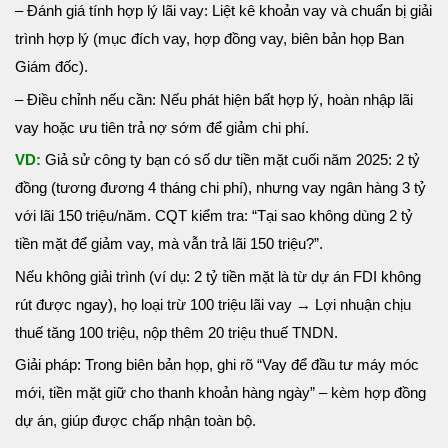
– Đánh giá tính hợp lý lãi vay: Liệt kê khoản vay và chuẩn bị giải
trình hợp lý (mục đích vay, hợp đồng vay, biên bản họp Ban
Giám đốc).
– Điều chỉnh nếu cần: Nếu phát hiện bất hợp lý, hoàn nhập lãi
vay hoặc ưu tiên trả nợ sớm để giảm chi phí.
VD:
Giả sử công ty bạn có số dư tiền mặt cuối năm 2025: 2 tỷ
đồng (tương đương 4 tháng chi phí), nhưng vay ngân hàng 3 tỷ
với lãi 150 triệu/năm. CQT kiểm tra: “Tại sao không dùng 2 tỷ
tiền mặt để giảm vay, mà vẫn trả lãi 150 triệu?”.
Nếu không giải trình (ví dụ: 2 tỷ tiền mặt là từ dự án FDI không
rút được ngay), họ loại trừ 100 triệu lãi vay → Lợi nhuận chịu
thuế tăng 100 triệu, nộp thêm 20 triệu thuế TNDN.
Giải pháp: Trong biên bản họp, ghi rõ “Vay để đầu tư máy móc
mới, tiền mặt giữ cho thanh khoản hàng ngày” – kèm hợp đồng
dự án, giúp được chấp nhận toàn bộ.