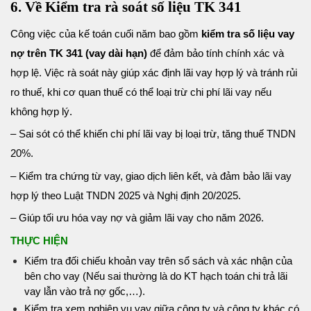
6. Về Kiểm tra rà soát số liệu TK 341
Công việc của kế toán cuối năm bao gồm
kiểm tra số liệu vay
nợ trên TK 341 (vay dài hạn)
để đảm bảo tính chính xác và
hợp lệ. Việc rà soát này giúp xác định lãi vay hợp lý và tránh rủi
ro thuế, khi cơ quan thuế có thể loại trừ chi phí lãi vay nếu
không hợp lý.
– Sai sót có thể khiến chi phí lãi vay bị loại trừ, tăng thuế TNDN
20%.
– Kiểm tra chứng từ vay, giao dịch liên kết, và đảm bảo lãi vay
hợp lý theo Luật TNDN 2025 và Nghị định 20/2025.
– Giúp tối ưu hóa vay nợ và giảm lãi vay cho năm 2026.
THỰC HIỆN
Kiểm tra đối chiếu khoản vay trên sổ sách và xác nhận của
bên cho vay (Nếu sai thường là do KT hạch toán chi trả lãi
vay lẫn vào trả nợ gốc,…).
Kiểm tra xem nghiệp vụ vay giữa công ty và công ty khác có