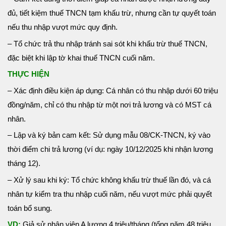
đủ, tiết kiệm thuế TNCN tạm khấu trừ, nhưng cần tự quyết toán
nếu thu nhập vượt mức quy định.
– Tổ chức trả thu nhập tránh sai sót khi khấu trừ thuế TNCN,
đặc biệt khi lập tờ khai thuế TNCN cuối năm.
THỰC HIỆN
– Xác định điều kiện áp dụng: Cá nhân có thu nhập dưới 60 triệu
đồng/năm, chỉ có thu nhập từ một nơi trả lương và có MST cá
nhân.
– Lập và ký bản cam kết: Sử dụng mẫu 08/CK-TNCN, ký vào
thời điểm chi trả lương (ví dụ: ngày 10/12/2025 khi nhận lương
tháng 12).
– Xử lý sau khi ký: Tổ chức không khấu trừ thuế lần đó, và cá
nhân tự kiểm tra thu nhập cuối năm, nếu vượt mức phải quyết
toán bổ sung.
VD:
Giả sử nhân viên A lương 4 triệu/tháng (tổng năm 48 triệu