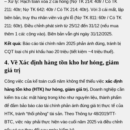
– Xử lý: Hạch toán xóa 2 cái hỏng (Nợ TK 214: 40tr / Có TK
211: 40tr; Nợ TK 642: 40tr / Có TK 214: 40tr). Với 3 cái mất, lập
biên bản, truy thu nhân viên và ghi lỗ (Nợ TK 811: 60tr / Có TK
211: 60tr). Điều chỉnh phát sinh từ 25/12 đến 31/12 (nếu mua
thêm 1 cái: cộng vào). Biên bản vẫn ghi ngày 31/12/2025.
Kết quả:
Báo cáo tài chính năm 2025 phản ánh đúng, tránh bị
CQT loại chi phí khấu hao 20 triệu (tiết kiệm ~4 triệu thuế).
4. Về Xác định hàng tồn kho hư hỏng, giảm
giá trị
Công việc của kế toán cuối năm không thể thiếu việc
xác định
hàng tồn kho (HTK) hư hỏng, giảm giá trị.
Doanh nghiệp cần
kiểm tra các mặt hàng trong kho như nguyên liệu, thành phẩm
để đảm bảo báo cáo tài chính phản ánh đúng giá trị thực tế của
HTK, tránh “thổi phồng” tài sản. Theo Thông tư 48/2019/TT-
BTC, việc này phải thực hiện vào cuối năm 2025 và điều chỉnh
nếu có sự thay đổi sau ngày kiểm kê.