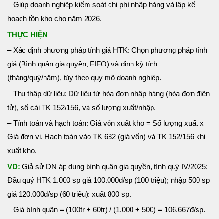
– Giúp doanh nghiệp kiểm soát chi phí nhập hàng và lập kế
hoạch tồn kho cho năm 2026.
THỰC HIỆN
– Xác định phương pháp tính giá HTK: Chọn phương pháp tính
giá (Bình quân gia quyền, FIFO) và định kỳ tính
(tháng/quý/năm), tùy theo quy mô doanh nghiệp.
– Thu thập dữ liệu: Dữ liệu từ hóa đơn nhập hàng (hóa đơn điện
tử), sổ cái TK 152/156, và số lượng xuất/nhập.
– Tính toán và hạch toán: Giá vốn xuất kho = Số lượng xuất x
Giá đơn vị. Hạch toán vào TK 632 (giá vốn) và TK 152/156 khi
xuất kho.
VD:
Giả sử DN áp dụng bình quân gia quyền, tính quý IV/2025:
Đầu quý HTK 1.000 sp giá 100.000đ/sp (100 triệu); nhập 500 sp
giá 120.000đ/sp (60 triệu); xuất 800 sp.
– Giá bình quân = (100tr + 60tr) / (1.000 + 500) = 106.667đ/sp.