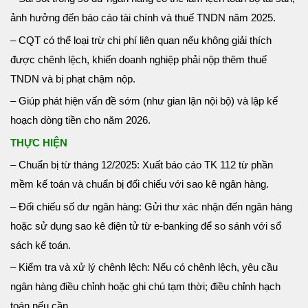
ảnh hưởng đến báo cáo tài chính và thuế TNDN năm 2025.
– CQT có thể loại trừ chi phí liên quan nếu không giải thích
được chênh lệch, khiến doanh nghiệp phải nộp thêm thuế
TNDN và bị phạt chậm nộp.
– Giúp phát hiện vấn đề sớm (như gian lận nội bộ) và lập kế
hoạch dòng tiền cho năm 2026.
THỰC HIỆN
– Chuẩn bị từ tháng 12/2025: Xuất báo cáo TK 112 từ phần
mềm kế toán và chuẩn bị đối chiếu với sao kê ngân hàng.
– Đối chiếu số dư ngân hàng: Gửi thư xác nhận đến ngân hàng
hoặc sử dụng sao kê điện tử từ e-banking để so sánh với sổ
sách kế toán.
– Kiểm tra và xử lý chênh lệch: Nếu có chênh lệch, yêu cầu
ngân hàng điều chỉnh hoặc ghi chú tạm thời; điều chỉnh hạch
toán nếu cần.