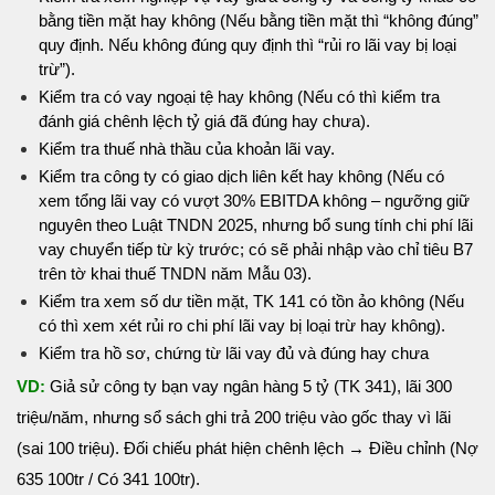
bằng tiền mặt hay không (Nếu bằng tiền mặt thì “không đúng”
quy định. Nếu không đúng quy định thì “rủi ro lãi vay bị loại
trừ”).
Kiểm tra có vay ngoại tệ hay không (Nếu có thì kiểm tra
đánh giá chênh lệch tỷ giá đã đúng hay chưa).
Kiểm tra thuế nhà thầu của khoản lãi vay.
Kiểm tra công ty có giao dịch liên kết hay không (Nếu có
xem tổng lãi vay có vượt 30% EBITDA không – ngưỡng giữ
nguyên theo Luật TNDN 2025, nhưng bổ sung tính chi phí lãi
vay chuyển tiếp từ kỳ trước; có sẽ phải nhập vào chỉ tiêu B7
trên tờ
khai thuế TNDN năm Mẫu 03).
Kiểm tra xem số dư tiền mặt, TK 141 có tồn ảo không (Nếu
có thì xem xét rủi ro chi phí lãi vay bị loại trừ hay không).
Kiểm tra hồ sơ, chứng từ lãi vay đủ và đúng hay chưa
VD:
Giả sử công ty bạn vay ngân hàng 5 tỷ (TK 341), lãi 300
triệu/năm, nhưng sổ sách ghi trả 200 triệu vào gốc thay vì lãi
(sai 100 triệu). Đối chiếu phát hiện chênh lệch → Điều chỉnh (Nợ
635 100tr / Có 341 100tr).