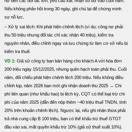
nợ đến các đối tác lớn, yêu cầu xác nhận số dư vào cuối năm.
Nếu không phản hồi trong 30 ngày, ghi chú lại để chứng minh
sự nỗ lực.
– Xử lý sai lệch: Khi phát hiện chênh lệch (ví dụ: công nợ phải
thu 50 triệu nhưng đối tác chỉ xác nhận 40 triệu), kiểm tra
nguyên nhân, điều chỉnh ngay và lưu chứng từ làm cơ sở nếu bị
kiểm tra thuế.
VD 1:
Giả sử công ty bạn bán hàng cho khách A với hóa đơn
200 triệu ngày 15/12/2025, nhưng quên hạch toán phải thu. Cuối
năm, đối chiếu phát hiện chênh lệch 200 triệu. Nếu không điều
chỉnh kịp, năm 2026 bạn mới ghi nhận doanh thu 2025 → Chi
phí liên quan (như khấu hao) bị lệch kỳ, CQT có thể loại trừ chi
phí của năm 2025 (dẫn đến nộp thêm ~40 triệu thuế TNDN, tính
20% trên khoản chênh lệch). Ngược lại, nếu ghi nhận thừa phải
trả nhà cung cấp B 100 triệu, bạn có thể khấu trừ thuế GTGT
đầu vào sai, mất quyền khấu trừ 10% (giả sử thuế suất 10%).