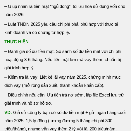
– Giúp nhận ra tiền mặt “ngủ đông”, tối ưu hóa sử dụng vốn cho
năm 2026.
– Luật TNDN 2025 yêu cầu chi phí phải phù hợp với thực tế
kinh doanh và có chứng từ hợp lệ.
THỰC HIỆN
– Đánh giá số dư tiền mặt: So sánh số dư tiền mặt với chi phí
hoạt động 3-6 tháng. Nếu tiền mặt lớn mà vay thêm, chuẩn bị
giải trình hợp lý.
– Kiểm tra lãi vay: Liệt kê lãi vay năm 2025, chứng minh mục
đích vay (mở rộng sản xuất, thanh khoản khẩn cấp).
– Điều chỉnh nếu cần: Ưu tiên trả nợ sớm, lập file Excel lưu trữ
giải trình và hồ sơ hỗ trợ.
VD:
Giả sử công ty bạn có số dư tiền mặt + gửi ngân hàng cuối
năm 2025: 1,5 tỷ đồng (tương đương 5 tháng chi phí 300
triệu/tháng), nhưng vẫn vay thêm 2 tỷ với lãi 200 triệu/năm.