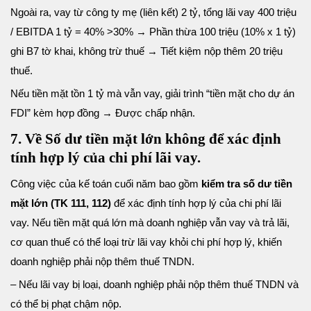
Ngoài ra, vay từ công ty mẹ (liên kết) 2 tỷ, tổng lãi vay 400 triệu
/ EBITDA 1 tỷ = 40% >30% → Phần thừa 100 triệu (10% x 1 tỷ)
ghi B7 tờ khai, không trừ thuế → Tiết kiệm nộp thêm 20 triệu
thuế.
Nếu tiền mặt tồn 1 tỷ mà vẫn vay, giải trình “tiền mặt cho dự án
FDI” kèm hợp đồng → Được chấp nhận.
7. Về Số dư tiền mặt lớn không để xác định
tính hợp lý của chi phí lãi vay.
Công việc của kế toán cuối năm bao gồm
kiểm tra số dư tiền
mặt lớn (TK 111, 112)
để xác định tính hợp lý của chi phí lãi
vay. Nếu tiền mặt quá lớn mà doanh nghiệp vẫn vay và trả lãi,
cơ quan thuế có thể loại trừ lãi vay khỏi chi phí hợp lý, khiến
doanh nghiệp phải nộp thêm thuế TNDN.
– Nếu lãi vay bị loại, doanh nghiệp phải nộp thêm thuế TNDN và
có thể bị phạt chậm nộp.