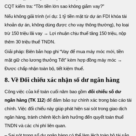
CQT kiểm tra: “Tồn tiền lớn sao không giảm vay?”
Nếu không giải trình (ví dụ: 1 tỷ tiền mặt từ dự án FDI khóa tài
khoản dự án, không dùng được cho vay thông thường), họ loại
trừ 150 triệu lãi vay → Lợi nhuận chịu thuế tăng 150 triệu, nộp
thêm 30 triệu thuế TNDN.
Giải pháp: Biên bản họp ghi “Vay để mua máy móc mới, tiền
mặt giữ cho lương thưởng Tết” kèm hợp đồng máy móc →
Được chấp nhận toàn bộ, tiết kiệm thuế.
8. Về Đối chiếu xác nhận số dư ngân hàng
Công việc của kế toán cuối năm bao gồm
đối chiếu số dư
ngân hàng (TK 112
) để đảm bảo sự chính xác trong báo cáo tài
chính. Việc đối chiếu này giúp phát hiện sai sót trong giao dịch
ngân hàng, tránh chênh lệch ảnh hưởng đến quyết toán thuế
TNDN và các chi phí liên quan.
– Sai sót trong số dư ngân hàng có thể làm lệch toàn bộ tài sản,