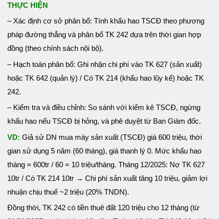
THỰC HIỆN
– Xác định cơ sở phân bổ: Tính khấu hao TSCĐ theo phương
pháp đường thẳng và phân bổ TK 242 dựa trên thời gian hợp
đồng (theo chính sách nội bộ).
– Hạch toán phân bổ: Ghi nhận chi phí vào TK 627 (sản xuất)
hoặc TK 642 (quản lý) / Có TK 214 (khấu hao lũy kế) hoặc TK
242.
– Kiểm tra và điều chỉnh: So sánh với kiểm kê TSCĐ, ngừng
khấu hao nếu TSCĐ bị hỏng, và phê duyệt từ Ban Giám đốc.
VD:
Giả sử DN mua máy sản xuất (TSCĐ) giá 600 triệu, thời
gian sử dụng 5 năm (60 tháng), giá thanh lý 0. Mức khấu hao
tháng = 600tr / 60 = 10 triệu/tháng.
Tháng 12/2025: Nợ TK 627
10tr / Có TK 214 10tr → Chi phí sản xuất tăng 10 triệu, giảm lợi
nhuận chịu thuế ~2 triệu (20% TNDN).
Đồng thời, TK 242 có tiền thuê đất 120 triệu cho 12 tháng (từ