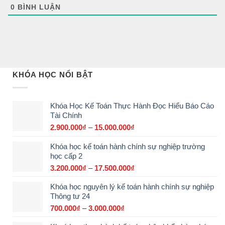
0
BÌNH LUẬN
KHÓA HỌC NỔI BẬT
Khóa Học Kế Toán Thực Hành Đọc Hiểu Báo Cáo
Tài Chính
2.900.000
₫
–
15.000.000
₫
Khoảng
giá:
Khóa học kế toán hành chính sự nghiệp trường
từ
học cấp 2
2.900.000₫
đến
3.200.000
₫
–
17.500.000
₫
Khoảng
15.000.000₫
giá:
Khóa học nguyên lý kế toán hành chính sự nghiệp
từ
Thông tư 24
3.200.000₫
đến
700.000
₫
–
3.000.000
₫
Khoảng
17.500.000₫
giá: