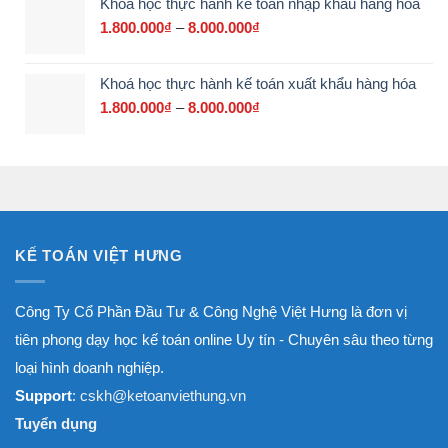
Khoá học thực hành kế toán nhập khẩu hàng hóa
từ
700.000₫
1.800.000
₫
–
8.000.000
₫
Khoảng
đến
giá:
3.000.000₫
từ
Khoá học thực hành kế toán xuất khẩu hàng hóa
1.800.000₫
đến
1.800.000
₫
–
8.000.000
₫
Khoảng
8.000.000₫
giá:
từ
1.800.000₫
đến
8.000.000₫
KẾ TOÁN VIỆT HƯNG
Công Ty Cổ Phần Đầu Tư & Công Nghệ Việt Hưng là đơn vị
tiên phong dạy học kế toán online Uy tín - Chuyên sâu theo từng
loại hình doanh nghiệp.
Support
: cskh@ketoanviethung.vn
Tuyển dụng