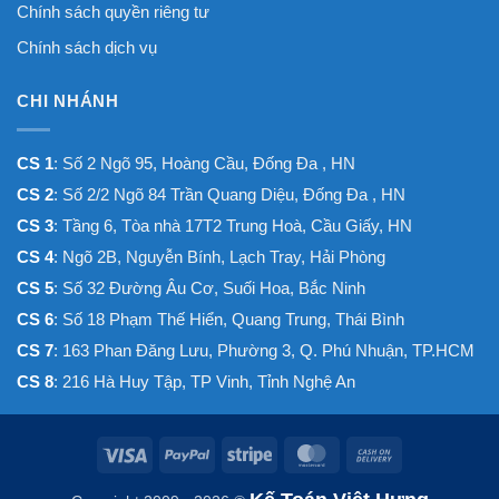
Chính sách quyền riêng tư
Chính sách dịch vụ
CHI NHÁNH
CS 1
: Số 2 Ngõ 95, Hoàng Cầu, Đống Đa , HN
CS 2
: Số 2/2 Ngõ 84 Trần Quang Diệu, Đống Đa , HN
CS 3
: Tầng 6, Tòa nhà 17T2 Trung Hoà, Cầu Giấy, HN
CS 4
: Ngõ 2B, Nguyễn Bính, Lạch Tray, Hải Phòng
CS 5
: Số 32 Đường Âu Cơ, Suối Hoa, Bắc Ninh
CS 6
: Số 18 Phạm Thế Hiển, Quang Trung, Thái Bình
CS 7
: 163 Phan Đăng Lưu, Phường 3, Q. Phú Nhuận, TP.HCM
CS 8
: 216 Hà Huy Tập, TP Vinh, Tỉnh Nghệ An
Visa
PayPal
Stripe
MasterCard
Cash
On