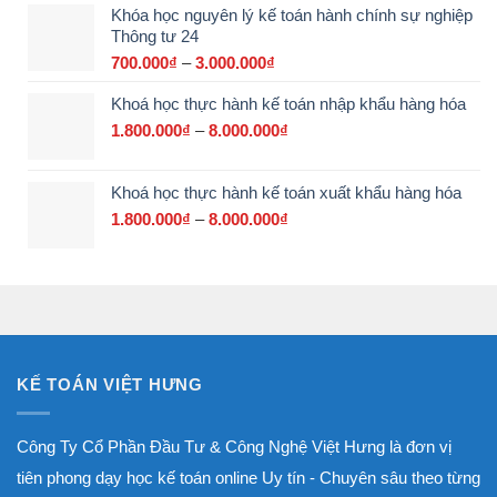
Khóa học nguyên lý kế toán hành chính sự nghiệp
từ
Thông tư 24
3.200.000₫
đến
700.000
₫
–
3.000.000
₫
Khoảng
17.500.000₫
giá:
Khoá học thực hành kế toán nhập khẩu hàng hóa
từ
700.000₫
1.800.000
₫
–
8.000.000
₫
Khoảng
đến
giá:
3.000.000₫
từ
Khoá học thực hành kế toán xuất khẩu hàng hóa
1.800.000₫
đến
1.800.000
₫
–
8.000.000
₫
Khoảng
8.000.000₫
giá:
từ
1.800.000₫
đến
8.000.000₫
KẾ TOÁN VIỆT HƯNG
Công Ty Cổ Phần Đầu Tư & Công Nghệ Việt Hưng là đơn vị
tiên phong dạy học kế toán online Uy tín - Chuyên sâu theo từng