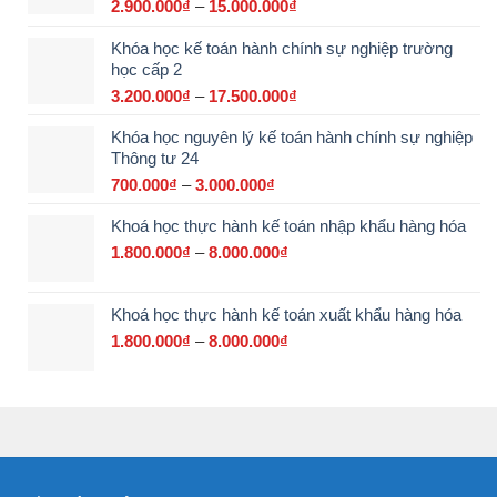
2.900.000
₫
–
15.000.000
₫
Khoảng
giá:
Khóa học kế toán hành chính sự nghiệp trường
từ
học cấp 2
2.900.000₫
đến
3.200.000
₫
–
17.500.000
₫
Khoảng
15.000.000₫
giá:
Khóa học nguyên lý kế toán hành chính sự nghiệp
từ
Thông tư 24
3.200.000₫
đến
700.000
₫
–
3.000.000
₫
Khoảng
17.500.000₫
giá:
Khoá học thực hành kế toán nhập khẩu hàng hóa
từ
700.000₫
1.800.000
₫
–
8.000.000
₫
Khoảng
đến
giá:
3.000.000₫
từ
Khoá học thực hành kế toán xuất khẩu hàng hóa
1.800.000₫
đến
1.800.000
₫
–
8.000.000
₫
Khoảng
8.000.000₫
giá:
từ
1.800.000₫
đến
8.000.000₫