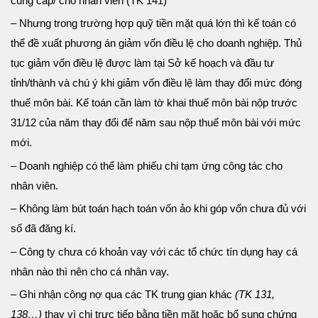
cung cấp/ cho nhân viên (TK 141)
– Nhưng trong trường hợp quỹ tiền mặt quá lớn thì kế toán có
thể đề xuất phương án giảm vốn điều lệ cho doanh nghiệp. Thủ
tục giảm vốn điều lệ được làm tại Sở kế hoạch và đầu tư
tỉnh/thành và chú ý khi giảm vốn điều lệ làm thay đổi mức đóng
thuế môn bài. Kế toán cần làm tờ khai thuế môn bài nộp trước
31/12 của năm thay đổi để năm sau nộp thuế môn bài với mức
mới.
– Doanh nghiệp có thể làm phiếu chi tạm ứng công tác cho
nhân viên.
– Không làm bút toán hạch toán vốn ảo khi góp vốn chưa đủ với
số đã đăng kí.
– Công ty chưa có khoản vay với các tổ chức tín dụng hay cá
nhân nào thì nên cho cá nhân vay.
– Ghi nhận công nợ qua các TK trung gian khác
(TK 131,
138…)
thay vì chi trực tiếp bằng tiền mặt hoặc bổ sung chứng