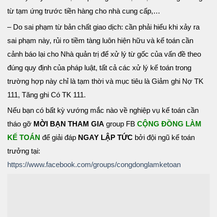
từ tạm ứng trước tiền hàng cho nhà cung cấp,…
– Do sai phạm từ bản chất giao dịch: cần phải hiểu khi xảy ra
sai phạm này, rủi ro tiềm tàng luôn hiện hữu và kế toán cần
cảnh báo lại cho Nhà quản trị để xử lý từ gốc của vấn đề theo
đúng quy định của pháp luật, tất cả các xử lý kế toán trong
trường hợp này chỉ là tạm thời và mục tiêu là Giảm ghi Nợ TK
111, Tăng ghi Có TK 111.
Nếu bạn có bất kỳ vướng mắc nào về nghiệp vụ kế toán cần
tháo gỡ
MỜI BẠN THAM GIA
group FB
CỘNG ĐỒNG LÀM
KẾ TOÁN
để giải đáp
NGAY LẬP TỨC
bởi đội ngũ kế toán
trưởng tại:
https://www.facebook.com/groups/congdonglamketoan