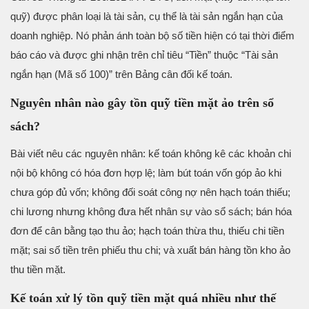
quỹ) được phân loại là tài sản, cụ thể là tài sản ngắn hạn của
doanh nghiệp. Nó phản ánh toàn bộ số tiền hiện có tại thời điểm
báo cáo và được ghi nhận trên chỉ tiêu “Tiền” thuộc “Tài sản
ngắn hạn (Mã số 100)” trên Bảng cân đối kế toán.
Nguyên nhân nào gây tồn quỹ tiền mặt ảo trên sổ
sách?
Bài viết nêu các nguyên nhân: kế toán không kê các khoản chi
nội bộ không có hóa đơn hợp lệ; làm bút toán vốn góp ảo khi
chưa góp đủ vốn; không đối soát công nợ nên hạch toán thiếu;
chi lương nhưng không đưa hết nhân sự vào sổ sách; bán hóa
đơn để cân bằng tạo thu ảo; hạch toán thừa thu, thiếu chi tiền
mặt; sai số tiền trên phiếu thu chi; và xuất bán hàng tồn kho ảo
thu tiền mặt.
Kế toán xử lý tồn quỹ tiền mặt quá nhiều như thế