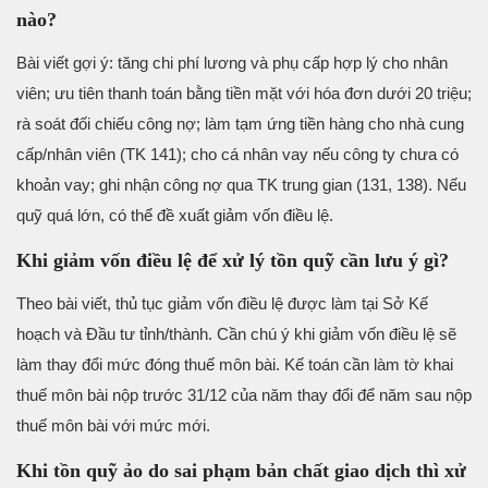
nào?
Bài viết gợi ý: tăng chi phí lương và phụ cấp hợp lý cho nhân
viên; ưu tiên thanh toán bằng tiền mặt với hóa đơn dưới 20 triệu;
rà soát đối chiếu công nợ; làm tạm ứng tiền hàng cho nhà cung
cấp/nhân viên (TK 141); cho cá nhân vay nếu công ty chưa có
khoản vay; ghi nhận công nợ qua TK trung gian (131, 138). Nếu
quỹ quá lớn, có thể đề xuất giảm vốn điều lệ.
Khi giảm vốn điều lệ để xử lý tồn quỹ cần lưu ý gì?
Theo bài viết, thủ tục giảm vốn điều lệ được làm tại Sở Kế
hoạch và Đầu tư tỉnh/thành. Cần chú ý khi giảm vốn điều lệ sẽ
làm thay đổi mức đóng thuế môn bài. Kế toán cần làm tờ khai
thuế môn bài nộp trước 31/12 của năm thay đổi để năm sau nộp
thuế môn bài với mức mới.
Khi tồn quỹ ảo do sai phạm bản chất giao dịch thì xử