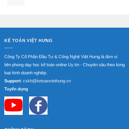
8.000.000₫
giá:
từ
1.800.000₫
đến
8.000.000₫
KẾ TOÁN VIỆT HƯNG
Công Ty Cổ Phần Đầu Tư & Công Nghệ Việt Hưng là đơn vị
tiên phong dạy học kế toán online Uy tín - Chuyên sâu theo từng
loại hình doanh nghiệp.
Support
: cskh@ketoanviethung.vn
Tuyển dụng