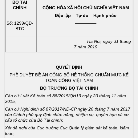
BỘ TÀI
CHÍNH
CỘNG HÒA XÃ HỘI CHỦ NGHĨA VIỆT NAM
——-
Độc lập – Tự do – Hạnh phúc
Số: 1299/QĐ-
—————
BTC
Hà Nội, ngày 31 tháng
7 năm 2019
QUYẾT ĐỊNH
PHÊ DUYỆT ĐỀ ÁN CÔNG BỐ HỆ THỐNG CHUẨN MỰC KẾ
TOÁN CÔNG VIỆT NAM
BỘ TRƯỞNG BỘ TÀI CHÍNH
Căn cứ Luật Kế toán số 88/2015/QH13 ngày 20 tháng 11 năm
2015;
Căn cứ Nghị định số 87/2017/NĐ-CP ngày 26 tháng 7 năm 2017
của Chính phủ quy định chức năng, nhiệm vụ, quyền hạn và cơ
cấu tổ chức của Bộ Tài chính;
Xét đề nghị của Cục trưởng Cục Quản lý giám sát kế toán, kiểm
toán,