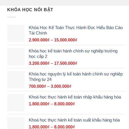
KHÓA HỌC NỔI BẬT
Khóa Học Kế Toán Thực Hành Đọc Hiểu Báo Cáo
Tài Chính
2.900.000
₫
–
15.000.000
₫
Khoảng
giá:
Khóa học kế toán hành chính sự nghiệp trường
từ
học cấp 2
2.900.000₫
đến
3.200.000
₫
–
17.500.000
₫
Khoảng
15.000.000₫
giá:
Khóa học nguyên lý kế toán hành chính sự nghiệp
từ
Thông tư 24
3.200.000₫
đến
700.000
₫
–
3.000.000
₫
Khoảng
17.500.000₫
giá:
Khoá học thực hành kế toán nhập khẩu hàng hóa
từ
700.000₫
1.800.000
₫
–
8.000.000
₫
Khoảng
đến
giá:
3.000.000₫
từ
Khoá học thực hành kế toán xuất khẩu hàng hóa
1.800.000₫
đến
1.800.000
₫
–
8.000.000
₫
Khoảng