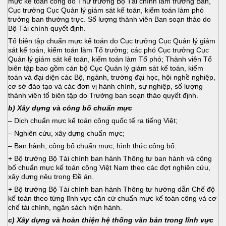
mực kế toán công do Thứ trưởng Bộ Tài chính làm trưởng Ban,
Cục trưởng Cục Quản lý giám sát kế toán, kiểm toán làm phó
trưởng ban thường trực. Số lượng thành viên Ban soạn thảo do
Bộ Tài chính quyết định.
Tổ biên tập chuẩn mực kế toán do Cục trưởng Cục Quản lý giám
sát kế toán, kiểm toán làm Tổ trưởng; các phó Cục trưởng Cục
Quản lý giám sát kế toán, kiểm toán làm Tổ phó; Thành viên Tổ
biên tập bao gồm cán bộ Cục Quản lý giám sát kế toán, kiểm
toán và đại diện các Bộ, ngành, trường đại học, hội nghề nghiệp,
cơ sở đào tạo và các đơn vị hành chính, sự nghiệp, số lượng
thành viên tổ biên tập do Trưởng ban soạn thảo quyết định.
b) Xây dựng và công bố chuẩn mực
– Dịch chuẩn mực kế toán công quốc tế ra tiếng Việt;
– Nghiên cứu, xây dựng chuẩn mực;
– Ban hành, công bố chuẩn mực, hình thức công bố:
+ Bộ trưởng Bộ Tài chính ban hành Thông tư ban hành và công
bố chuẩn mực kế toán công Việt Nam theo các đợt nghiên cứu,
xây dựng nêu trong Đề án.
+ Bộ trưởng Bộ Tài chính ban hành Thông tư hướng dẫn Chế độ
kế toán theo từng lĩnh vực căn cứ chuẩn mực kế toán công và cơ
chế tài chính, ngân sách hiện hành.
c) Xây dựng và hoàn thiện hệ thống văn bản trong lĩnh vực