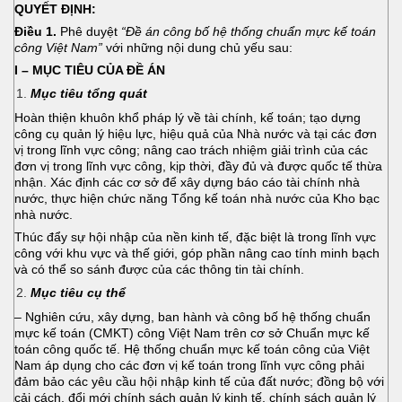
QUYẾT ĐỊNH:
Điều 1.
Phê duyệt
“Đề án công bố hệ thống chuẩn mực kế toán
công Việt Nam”
với những nội dung chủ yếu sau:
I – MỤC TIÊU CỦA ĐỀ ÁN
Mục tiêu tổng quát
Hoàn thiện khuôn khổ pháp lý về tài chính, kế toán; tạo dựng
công cụ quản lý hiệu lực, hiệu quả của Nhà nước và tại các đơn
vị trong lĩnh vực công; nâng cao trách nhiệm giải trình của các
đơn vị trong lĩnh vực công, kịp thời, đầy đủ và được quốc tế thừa
nhận. Xác định các cơ sở để xây dựng báo cáo tài chính nhà
nước, thực hiện chức năng Tổng kế toán nhà nước của Kho bạc
nhà nước.
Thúc đẩy sự hội nhập của nền kinh tế, đặc biệt là trong lĩnh vực
công với khu vực và thế giới, góp phần nâng cao tính minh bạch
và có thể so sánh được của các thông tin tài chính.
Mục tiêu cụ thể
– Nghiên cứu, xây dựng, ban hành và công bố hệ thống chuẩn
mực kế toán (CMKT) công Việt Nam trên cơ sở Chuẩn mực kế
toán công quốc tế. Hệ thống chuẩn mực kế toán công của Việt
Nam áp dụng cho các đơn vị kế toán trong lĩnh vực công phải
đảm bảo các yêu cầu hội nhập kinh tế của đất nước; đồng bộ với
cải cách, đổi mới chính sách quản lý kinh tế, chính sách quản lý