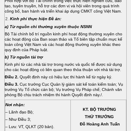
Phối hợp với Bộ Tài chính trong việc thực hiện nghiên cứu, đào
tạo, tuyên truyền, hỗ trợ các đơn vị và hội viên trong quá trình
công bố, ban hành và triển khai áp dụng CMKT công Việt Nam.
Kinh phí thực hiện Đề án:
a) Từ nguồn chi thường xuyên thuộc NSNN
Bộ Tài chính bố trí nguồn kinh phí hoạt động thường xuyên cho
các hoạt động của Ban soạn thảo và Tổ biên tập chuẩn mực kế
toán công Việt Nam và các hoạt động thường xuyên khác theo
quy định của Pháp luật.
b) Từ nguồn tài trợ
Kinh phí từ các nhà tài trợ trong nước và quốc tế được sử dụng
cho các hoạt động có liên quan theo thỏa thuận với nhà tài trợ.
Điều 2.
Quyết định này có hiệu lực thi hành kể từ ngày ký.
Điều 3.
Cục trưởng Cục Quản lý giám sát kế toán kiểm toán; Vụ
trưởng Vụ Tổ chức cán bộ; Vụ trưởng Vụ Pháp chế; Chánh văn
phòng Bộ chịu trách nhiệm thi hành Quyết định này./.
Nơi nhận:
KT. BỘ TRƯỞNG
– Lãnh đạo Bộ;
THỨ TRƯỞNG
– Như Điều 3;
Đỗ Hoàng Anh Tuấn
– Lưu: VT, QLKT (20 bản).