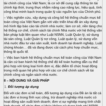
tài chính công của Việt Nam; là cơ sở để cung cấp thông tin tài
chính kịp thời, trung thực nhằm nâng cao năng lực, hiệu quả, tính
công khai minh bạch trong quản lý các nguồn lực của Chính phủ.
– Việc nghiên cứu, xây dựng và công bố hệ thống chuẩn mực kế
toán công của Việt Nam gắn với việc triển khai đề án xây dựng
mô hình lập báo cáo tài chính nhà nước; làm cơ sở, nền tảng cho
hệ thống cơ chế, chính sách tài chính Nhà nước với hệ thống văn
bản pháp luật liên quan như Luật NSNN, Luật Quản lý, sử dụng
tài sản công, Luật Quản lý nợ công, Luật quản lý, sử dụng vốn
nhà nước đầu tư vào sản xuất, kinh doanh tại doanh nghiệp, Luật
chứng khoán… đã và đang được cải cách phù hợp chuẩn mực,
thông lệ quốc tế.
– Việc ban hành hệ thống chuẩn mực kế toán công của Việt Nam
là căn cứ ban hành hệ thống chế độ kế toán hướng dẫn cụ thể
phù hợp với từng loại hình đơn vị, đặc điểm tổ chức hoạt động
trong mối quan hệ phù hợp với các cơ chế chính sách về tài
chính công và ngân sách nhà nước.
II – NỘI DUNG VÀ GIẢI PHÁP
Đối tượng áp dụng
Đối với các đơn vị kế toán, đối tượng áp dụng của Đề án là tất cả
các đơn vị trong lĩnh vực công, trừ doanh nghiệp nhà nước có
hoạt động sản xuất kinh doanh; đơn vị sự nghiệp mang tính chất
kinh doanh, tổ chức đơn vị khác không sử dụng kinh phí NSNN