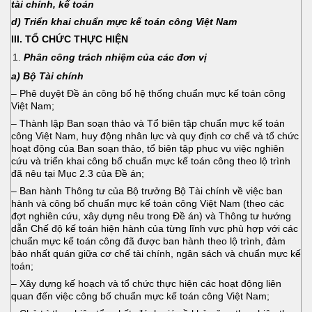
tài chính, kế toán
d) Triển khai chuẩn mực kế toán công Việt Nam
III. TỔ CHỨC THỰC HIỆN
Phân công trách nhiệm của các đơn vị
a) Bộ Tài chính
– Phê duyệt Đề án công bố hệ thống chuẩn mực kế toán công
Việt Nam;
– Thành lập Ban soạn thảo và Tổ biên tập chuẩn mực kế toán
công Việt Nam, huy động nhân lực và quy định cơ chế và tổ chức
hoạt động của Ban soạn thảo, tổ biên tập phục vụ việc nghiên
cứu và triển khai công bố chuẩn mực kế toán công theo lộ trình
đã nêu tại Mục 2.3 của Đề án;
– Ban hành Thông tư của Bộ trưởng Bộ Tài chính về việc ban
hành và công bố chuẩn mực kế toán công Việt Nam (theo các
đợt nghiên cứu, xây dựng nêu trong Đề án) và Thông tư hướng
dẫn Chế độ kế toán hiện hành của từng lĩnh vực phù hợp với các
chuẩn mực kế toán công đã được ban hành theo lộ trình, đảm
bảo nhất quán giữa cơ chế tài chính, ngân sách và chuẩn mực kế
toán;
– Xây dựng kế hoạch và tổ chức thực hiện các hoạt động liên
quan đến việc công bố chuẩn mực kế toán công Việt Nam;