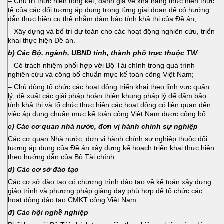
– Chủ trì thực hiện tổng kết, đánh giá về khả năng thực hiện thực
tế của các đối tượng áp dụng trong từng giai đoạn để có hướng
dẫn thực hiện cụ thể nhằm đảm bảo tính khả thi của Đề án;
– Xây dựng và bố trí dự toán cho các hoạt động nghiên cứu, triển
khai thực hiện Đề án.
b) Các Bộ, ngành, UBND tỉnh, thành phố trực thuộc TW
– Có trách nhiệm phối hợp với Bộ Tài chính trong quá trình
nghiên cứu và công bố chuẩn mực kế toán công Việt Nam;
– Chủ động tổ chức các hoạt động triển khai theo lĩnh vực quản
lý, đề xuất các giải pháp hoàn thiện khung pháp lý để đảm bảo
tính khả thi và tổ chức thực hiện các hoạt động có liên quan đến
việc áp dụng chuẩn mực kế toán công Việt Nam được công bố.
c) Các cơ quan nhà nước, đơn vị hành chính sự nghiệp
Các cơ quan Nhà nước, đơn vị hành chính sự nghiệp thuộc đối
tượng áp dụng của Đề án xây dựng kế hoạch triển khai thực hiện
theo hướng dẫn của Bộ Tài chính.
d) Các cơ sở đào tạo
Các cơ sở đào tạo có chương trình đào tạo về kế toán xây dựng
giáo trình và phương pháp giảng dạy phù hợp để tổ chức các
hoạt động đào tạo CMKT công Việt Nam.
đ) Các hội nghề nghiệp