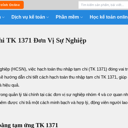
 trình Online
n
Dịch vụ kế toán
Phần mềm
Học kế toán onlin
i TK 1371 Đơn Vị Sự Nghiệp
ghiệp (HCSN), việc hạch toán thu nhập tạm chi (TK 1371) đóng vai t
y sẽ hướng dẫn chi tiết cách hạch toán thu nhập tạm chi TK 1371, giúp
à hiệu quả.
rong quản lý tài chính tại các đơn vị sự nghiệp nhóm 4 và cơ quan n
hêm được chi trả một cách minh bạch và hợp lý, động viên người lao
 bằng tạm ứng TK 1371