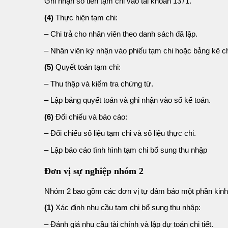
Ghi nhận số tiền tạm chi vào tài khoản 1371.
(4)
Thực hiện tạm chi:
– Chi trả cho nhân viên theo danh sách đã lập.
– Nhân viên ký nhận vào phiếu tạm chi hoặc bảng kê chi
(5)
Quyết toán tạm chi:
– Thu thập và kiểm tra chứng từ.
– Lập bảng quyết toán và ghi nhận vào sổ kế toán.
(6)
Đối chiếu và báo cáo:
– Đối chiếu số liệu tạm chi và số liệu thực chi.
– Lập báo cáo tình hình tạm chi bổ sung thu nhập
Đơn vị sự nghiệp nhóm 2
Nhóm 2 bao gồm các đơn vị tự đảm bảo một phần kinh 
(1)
Xác định nhu cầu tạm chi bổ sung thu nhập:
– Đánh giá nhu cầu tài chính và lập dự toán chi tiết.