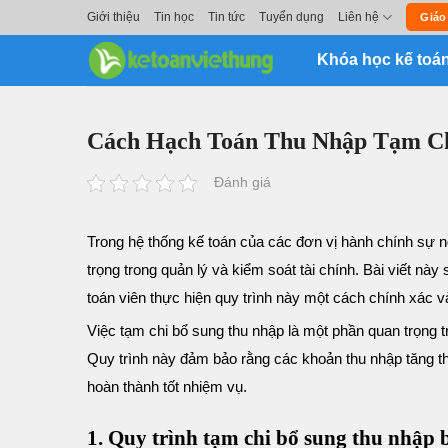
Skip
Giới thiệu
Tin học
Tin tức
Tuyển dụng
Liên hệ
Giáo
to
Khóa học kế toá
content
Cách Hạch Toán Thu Nhập Tạm Ch
Đánh giá
Trong hệ thống kế toán của các đơn vị hành chính sự n
trọng trong quản lý và kiểm soát tài chính. Bài viết nà
toán viên thực hiện quy trình này một cách chính xác v
Việc tạm chi bổ sung thu nhập là một phần quan trọng t
Quy trình này đảm bảo rằng các khoản thu nhập tăng t
hoàn thành tốt nhiệm vụ.
1. Quy trình tạm chi bổ sung thu nhập