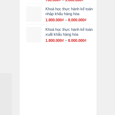
giá:
Khoá học thực hành kế toán
từ
nhập khẩu hàng hóa
700.000₫
đến
1.800.000
₫
–
8.000.000
₫
Khoảng
3.000.000₫
giá:
Khoá học thực hành kế toán
từ
xuất khẩu hàng hóa
1.800.000₫
đến
1.800.000
₫
–
8.000.000
₫
Khoảng
8.000.000₫
giá:
từ
1.800.000₫
đến
8.000.000₫