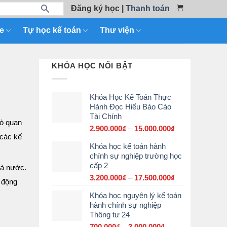
Đăng ký học
|
Thanh toán
e
Tự học kế toán
Thư viện
KHÓA HỌC NỔI BẬT
Khóa Học Kế Toán Thực
Hành Đọc Hiểu Báo Cáo
Tài Chính
rò quan
2.900.000
₫
–
15.000.000
₫
Khoảng
 các kế
giá:
Khóa học kế toán hành
từ
chính sự nghiệp trường học
2.900.000₫
cấp 2
đến
hà nước.
15.000.000₫
3.200.000
₫
–
17.500.000
₫
Khoảng
 động
giá:
Khóa học nguyên lý kế toán
từ
hành chính sự nghiệp
3.200.000₫
Thông tư 24
đến
17.500.000₫
700.000
₫
–
3.000.000
₫
Khoảng