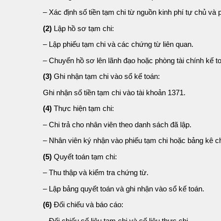
– Xác định số tiền tạm chi từ nguồn kinh phí tự chủ và
(2)
Lập hồ sơ tạm chi:
– Lập phiếu tạm chi và các chứng từ liên quan.
– Chuyển hồ sơ lên lãnh đạo hoặc phòng tài chính kế to
(3)
Ghi nhận tạm chi vào sổ kế toán:
Ghi nhận số tiền tạm chi vào tài khoản 1371.
(4)
Thực hiện tạm chi:
– Chi trả cho nhân viên theo danh sách đã lập.
– Nhân viên ký nhận vào phiếu tạm chi hoặc bảng kê chi
(5)
Quyết toán tạm chi:
– Thu thập và kiểm tra chứng từ.
– Lập bảng quyết toán và ghi nhận vào sổ kế toán.
(6)
Đối chiếu và báo cáo:
– Đối chiếu số liệu tạm chi và số liệu thực chi.