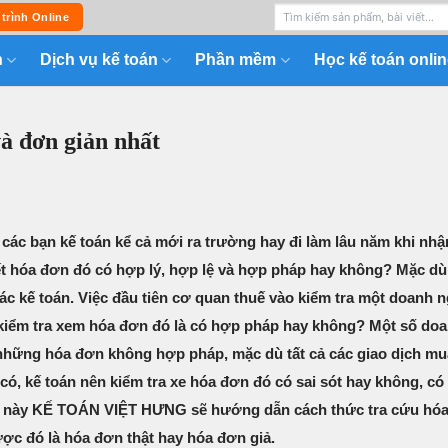
 trình Online
n
Dịch vụ kế toán
Phần mềm
Học kế toán onlin
à đơn giản nhất
 các bạn kế toán kể cả mới ra trường hay đi làm lâu năm khi nh
iết hóa đơn đó có hợp lý, hợp lệ và hợp pháp hay không? Mặc dù
ác kế toán. Việc đầu tiên cơ quan thuế vào kiểm tra một doanh n
 kiểm tra xem hóa đơn đó là có hợp pháp hay không? Một số do
 những hóa đơn không hợp pháp, mặc dù tất cả các giao dịch mu
có, kế toán nên kiểm tra xe hóa đơn đó có sai sót hay không, c
viết này KẾ TOÁN VIỆT HƯNG sẽ hướng dẫn cách thức tra cứu hó
ược đó là hóa đơn thật hay hóa đơn giả.