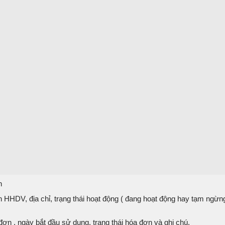
n
n HHDV, địa chỉ, trạng thái hoạt động ( đang hoạt động hay tạm ngừn
đơn , ngày bắt đầu sử dung, trạng thái hóa đơn và ghi chú.