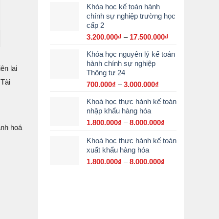
Khóa học kế toán hành
từ
chính sự nghiệp trường học
2.900.000₫
cấp 2
đến
15.000.000₫
3.200.000
₫
–
17.500.000
₫
Khoảng
giá:
Khóa học nguyên lý kế toán
từ
hành chính sự nghiệp
3.200.000₫
ên lai
Thông tư 24
đến
 Tài
17.500.000₫
700.000
₫
–
3.000.000
₫
Khoảng
giá:
Khoá học thực hành kế toán
từ
nhập khẩu hàng hóa
700.000₫
đến
1.800.000
₫
–
8.000.000
₫
Khoảng
ành hoá
3.000.000₫
giá:
Khoá học thực hành kế toán
từ
xuất khẩu hàng hóa
1.800.000₫
đến
1.800.000
₫
–
8.000.000
₫
Khoảng
8.000.000₫
giá:
từ
1.800.000₫
đến
8.000.000₫