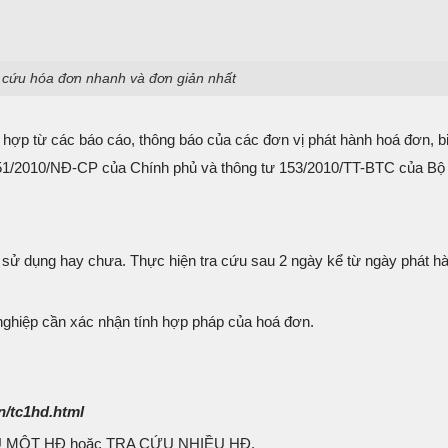
 cứu hóa đơn nhanh và đơn giản nhất
hợp từ các báo cáo, thông báo của các đơn vị phát hành hoá đơn, bi
ố 51/2010/NĐ-CP của Chính phủ và thông tư 153/2010/TT-BTC của Bộ
 sử dụng hay chưa. Thực hiện tra cứu sau 2 ngày kể từ ngày phát h
nghiệp cần xác nhận tính hợp pháp của hoá đơn.
n/tc1hd.html
U MỘT HĐ hoặc TRA CỨU NHIỀU HĐ.