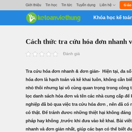
Skip
Giới thiệu
Tin học
Tin tức
Tuyển dụng
Liên hệ
Giáo
to
Khóa học kế toá
content
Cách thức tra cứu hóa đơn nhanh v
Đánh giá
Tra cứu hóa đơn nhanh & đơn giản- Hiện tại, đa số
hóa đơn là hạch toán và kê khai luôn, không cần b
nhỏ thôi nhưng lại vô cùng quan trọng trong công t
lọc danh sách hóa đơn và tên các nhà cung cấp để
nghiệp đã bỏ qua việc tra cứu hóa đơn , nên đã có
có thật. Để tránh đươc những thiệt hại không đáng 
pháp hay không ,trước khi đưa vào kê khai. Bài 
nhanh và đơn giản nhất, giúp các bạn có thể biết đ