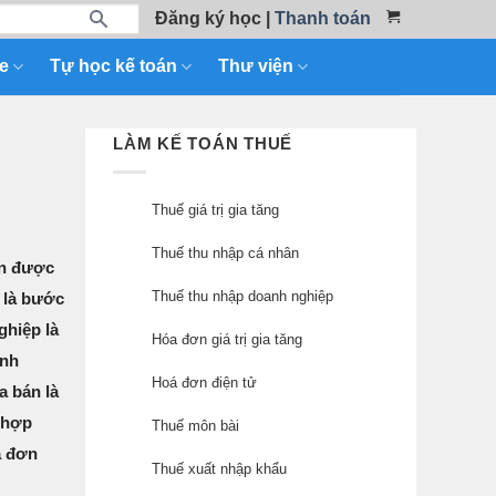
Đăng ký học
|
Thanh toán
e
Tự học kế toán
Thư viện
LÀM KẾ TOÁN THUẾ
Thuế giá trị gia tăng
Thuế thu nhập cá nhân
ận được
Thuế thu nhập doanh nghiệp
 là bước
ghiệp là
Hóa đơn giá trị gia tăng
anh
Hoá đơn điện tử
a bán là
ó hợp
Thuế môn bài
a đơn
Thuế xuất nhập khẩu