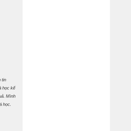
 tin
 học kế
ả. Mình
́ học.