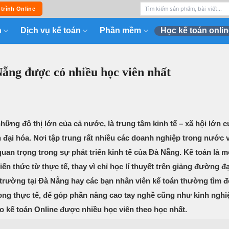
 trình Online
n
Dịch vụ kế toán
Phần mềm
Học kế toán onlin
Nẵng được có nhiều học viên nhất
hững đô thị lớn của cả nước, là trung tâm kinh tế – xã hội lớn 
n đại hóa. Nơi tập trung rất nhiều các doanh nghiệp trong nước 
quan trọng trong sự phát triển kinh tế của Đà Nẵng. Kế toán là m
n thức từ thực tế, thay vì chỉ học lí thuyết trên giảng đường đ
 trường tại Đà Nẵng hay các bạn nhân viên kế toán thường tìm đ
rong thực tế, để góp phần nâng cao tay nghề cũng như kinh ngh
ạo kế toán Online được nhiều học viên theo học nhất.