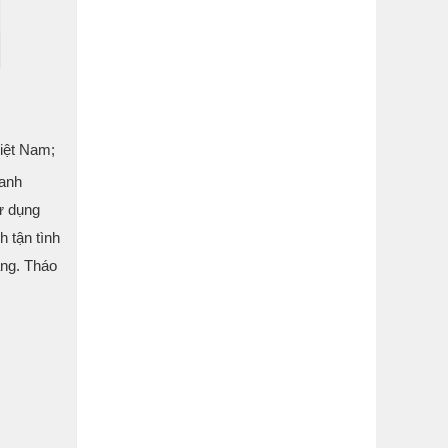
Việt Nam;
oanh
sử dụng
 tận tình
ẵng. Tháo