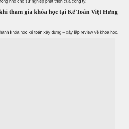
hông nhỏ cho sự nghiệp phát triển của công ty.
 khi tham gia khóa học tại Kế Toán Việt Hưng
thành khóa học kế toán xây dựng – xây lắp review về khóa học.