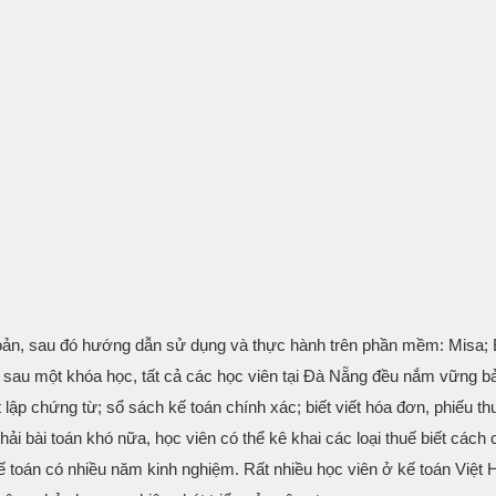
hoản, sau đó hướng dẫn sử dụng và thực hành trên phần mềm: Misa; 
ỉ sau một khóa học, tất cả các học viên tại Đà Nẵng đều nắm vững b
t lập chứng từ; sổ sách kế toán chính xác; biết viết hóa đơn, phiếu thu
i bài toán khó nữa, học viên có thể kê khai các loại thuế biết cách 
ế toán có nhiều năm kinh nghiệm. Rất nhiều học viên ở kế toán Việt