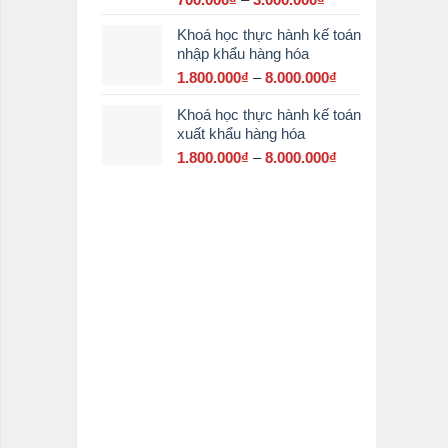
giá:
Khoá học thực hành kế toán
từ
nhập khẩu hàng hóa
700.000₫
đến
1.800.000
₫
–
8.000.000
₫
Khoảng
3.000.000₫
giá:
Khoá học thực hành kế toán
từ
xuất khẩu hàng hóa
1.800.000₫
đến
1.800.000
₫
–
8.000.000
₫
Khoảng
8.000.000₫
giá:
từ
1.800.000₫
đến
8.000.000₫