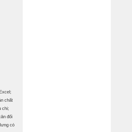
Excel;
ản chất
 chi;
cân đối
 Hưng có