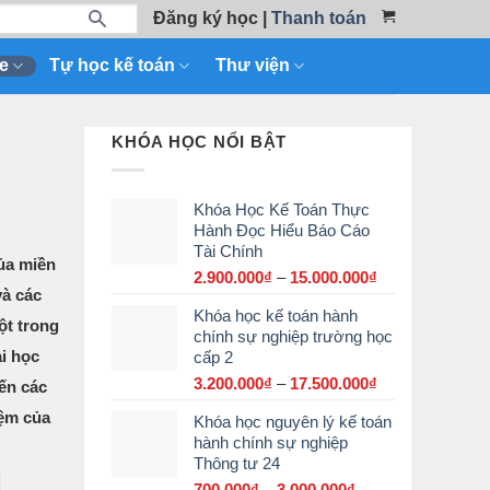
Đăng ký học
|
Thanh toán
e
Tự học kế toán
Thư viện
KHÓA HỌC NỔI BẬT
Khóa Học Kế Toán Thực
Hành Đọc Hiểu Báo Cáo
Tài Chính
của miền
2.900.000
₫
–
15.000.000
₫
Khoảng
và các
giá:
Khóa học kế toán hành
từ
ột trong
chính sự nghiệp trường học
2.900.000₫
ại học
cấp 2
đến
15.000.000₫
3.200.000
₫
–
17.500.000
₫
Khoảng
ến các
giá:
iệm của
Khóa học nguyên lý kế toán
từ
hành chính sự nghiệp
3.200.000₫
Thông tư 24
đến
17.500.000₫
700.000
₫
–
3.000.000
₫
Khoảng