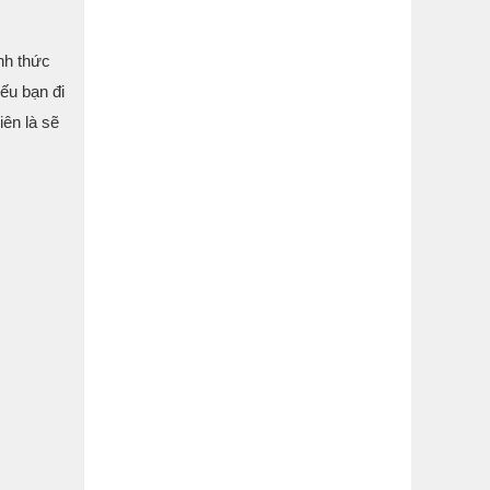
̀nh thức
ếu bạn đi
ên là sẽ