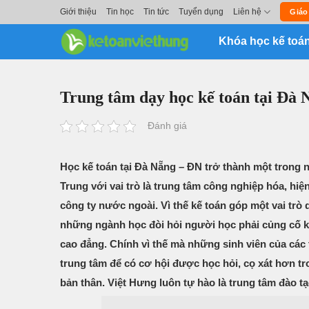
Skip
Giới thiệu
Tin học
Tin tức
Tuyển dụng
Liên hệ
Giáo
to
Khóa học kế toá
content
Trung tâm dạy học kế toán tại Đà 
Đánh giá
Học kế toán tại Đà Nẵng – ĐN trở thành một trong n
Trung với vai trò là trung tâm công nghiệp hóa, hiệ
công ty nước ngoài. Vì thế kế toán góp một vai trò 
những ngành học đòi hỏi người học phải củng cố kiế
cao đẳng. Chính vì thế mà những sinh viên của các
trung tâm để có cơ hội được học hỏi, cọ xát hơn t
bản thân. Việt Hưng luôn tự hào là trung tâm đào t