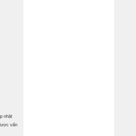
ập nhật
 được vấn