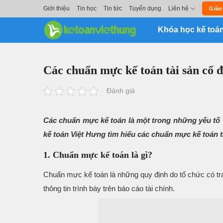
Skip
Giới thiệu
Tin học
Tin tức
Tuyển dụng
Liên hệ
Giáo
to
Khóa học kế toá
content
Các chuẩn mực kế toán tài sản cố đ
Đánh giá
Các chuẩn mực kế toán là một trong những yếu tố 
kế toán Việt Hưng tìm hiểu các chuẩn mực kế toán t
1. Chuẩn mực kế toán là gì?
Chuẩn mực kế toán là những quy định do tổ chức có trá
thông tin trình bày trên báo cáo tài chính.