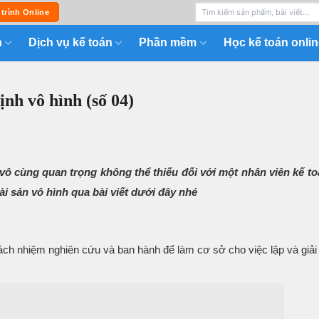
 trình Online
n
Dịch vụ kế toán
Phần mềm
Học kế toán onlin
ịnh vô hình (số 04)
vô cùng quan trọng không thể thiếu đối với một nhân viên kế t
ài sản vô hình qua bài viết dưới đây nhé
ch nhiệm nghiên cứu và ban hành để làm cơ sở cho việc lập và giải 