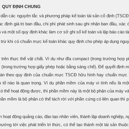
QUY ĐỊNH CHUNG
dẫn các nguyên tắc và phương pháp kế toán tài sản cố định (TSCĐ)
định giá trị ban đầu, chi phí phát sinh sau ghi nhận ban đầu, xác đị
 và một số quy định khác làm cơ sở ghi sổ kế toán và lập báo cáo tà
trừ khi có chuẩn mực kế toán khác quy định cho phép áp dụng nguy
trên thực thể vật chất. Ví dụ như đĩa compact (trong trường hợp
 (trong trường hợp giấy phép hoặc bằng sáng chế). Để quyết định mộ
toán theo quy định của chuẩn mực TSCĐ hữu hình hay chuẩn mự
u tố nào là quan trọng. Ví dụ phần mềm của máy vi tính nếu là mộ
có thể hoạt động được, thì phần mềm này là một bộ phận của máy v
ần mềm là bộ phận có thể tách rời với phần cứng có liên quan thì
n hoạt động quảng cáo, đào tạo nhân viên, thành lập doanh nghiệp, 
ướng tới việc phát triển tri thức, có thể tạo thành một tài sản thuộ