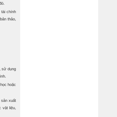
đó.
tài chính
bản thảo,
ữ, sử dụng
ình.
 học hoặc
 sản xuất
vật liệu,