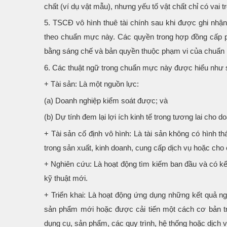
chất (ví dụ vật mẫu), nhưng yếu tố vật chất chỉ có vai t
5. TSCĐ vô hình thuê tài chính sau khi được ghi nhận
theo chuẩn mực này. Các quyền trong hợp đồng cấp ph
bằng sáng chế và bản quyền thuộc phạm vi của chuẩn
6. Các thuật ngữ trong chuẩn mực này được hiểu như 
+ Tài sản: Là một nguồn lực:
(a) Doanh nghiệp kiểm soát được; và
(b) Dự tính đem lại lợi ích kinh tế trong tương lai cho d
+ Tài sản cố định vô hình: Là tài sản không có hình t
trong sản xuất, kinh doanh, cung cấp dịch vụ hoặc cho
+ Nghiên cứu: Là hoạt động tìm kiếm ban đầu và có kế
kỹ thuật mới.
+ Triển khai: Là hoạt động ứng dụng những kết quả ng
sản phẩm mới hoặc được cải tiến một cách cơ bản tr
dụng cụ, sản phẩm, các quy trình, hệ thống hoặc dịch 