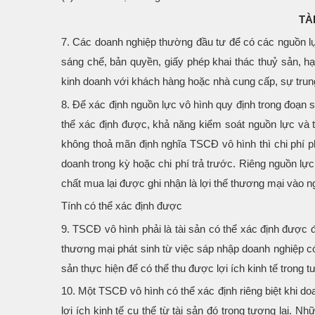
TÀ
7. Các doanh nghiệp thường đầu tư để có các nguồn l
sáng chế, bản quyền, giấy phép khai thác thuỷ sản, 
kinh doanh với khách hàng hoặc nhà cung cấp, sự trung
8. Để xác định nguồn lực vô hình quy định trong đoạn 
thể xác định được, khả năng kiểm soát nguồn lực và tí
không thoả mãn định nghĩa TSCĐ vô hình thì chi phí phá
doanh trong kỳ hoặc chi phí trả trước. Riêng nguồn lự
chất mua lại được ghi nhận là lợi thế thương mại vào n
Tính có thể xác định được
9. TSCĐ vô hình phải là tài sản có thể xác định được đ
thương mại phát sinh từ việc sáp nhập doanh nghiệp có
sản thực hiện để có thể thu được lợi ích kinh tế trong tư
10. Một TSCĐ vô hình có thể xác định riêng biệt khi d
lợi ích kinh tế cụ thể từ tài sản đó trong tương lai. Nhữ