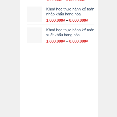
giá:
Khoá học thực hành kế toán
từ
nhập khẩu hàng hóa
700.000₫
đến
1.800.000
₫
–
8.000.000
₫
Khoảng
3.000.000₫
giá:
Khoá học thực hành kế toán
từ
xuất khẩu hàng hóa
1.800.000₫
đến
1.800.000
₫
–
8.000.000
₫
Khoảng
8.000.000₫
giá:
từ
1.800.000₫
đến
8.000.000₫