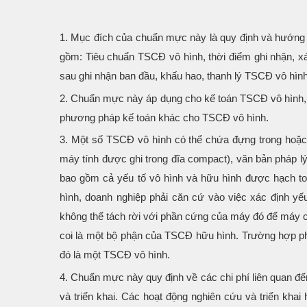
1. Mục đích của chuẩn mực này là quy định và hướng 
gồm: Tiêu chuẩn TSCĐ vô hình, thời điểm ghi nhận, xác 
sau ghi nhận ban đầu, khấu hao, thanh lý TSCĐ vô hình
2. Chuẩn mực này áp dụng cho kế toán TSCĐ vô hình, 
phương pháp kế toán khác cho TSCĐ vô hình.
3. Một số TSCĐ vô hình có thể chứa đựng trong hoặc 
máy tính được ghi trong đĩa compact), văn bản pháp lý
bao gồm cả yếu tố vô hình và hữu hình được hạch 
hình, doanh nghiệp phải căn cứ vào việc xác định yế
không thể tách rời với phần cứng của máy đó để máy 
coi là một bộ phận của TSCĐ hữu hình. Trường hợp ph
đó là một TSCĐ vô hình.
4. Chuẩn mực này quy định về các chi phí liên quan đế
và triển khai. Các hoạt động nghiên cứu và triển khai h