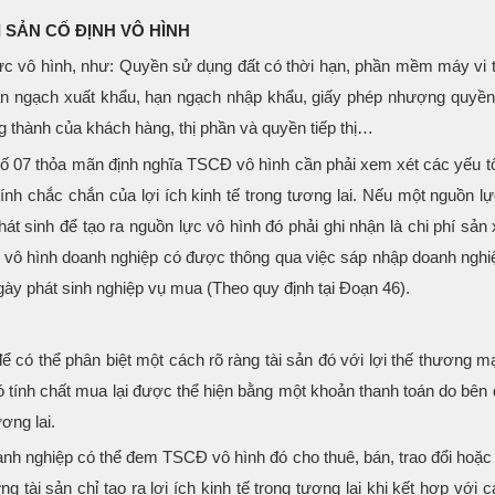
I SẢN CỐ ĐỊNH VÔ HÌNH
ực vô hình, như: Quyền sử dụng đất có thời hạn, phần mềm máy vi t
hạn ngạch xuất khẩu, hạn ngạch nhập khẩu, giấy phép nhượng quyền
 thành của khách hàng, thị phần và quyền tiếp thị…
số 07 thỏa mãn định nghĩa TSCĐ vô hình cần phải xem xét các yếu tố
nh chắc chắn của lợi ích kinh tế trong tương lai. Nếu một nguồn lự
t sinh để tạo ra nguồn lực vô hình đó phải ghi nhận là chi phí sản 
c vô hình doanh nghiệp có được thông qua việc sáp nhập doanh nghiệ
gày phát sinh nghiệp vụ mua (Theo quy định tại Đoạn 46).
ể có thể phân biệt một cách rõ ràng tài sản đó với lợi thế thương mạ
 tính chất mua lại được thể hiện bằng một khoản thanh toán do bên 
ơng lai.
oanh nghiệp có thể đem TSCĐ vô hình đó cho thuê, bán, trao đổi hoặ
ng tài sản chỉ tạo ra lợi ích kinh tế trong tương lai khi kết hợp với c