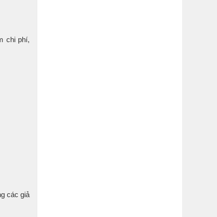
 chi phí,
g các giả