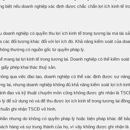
êng biệt nếu doanh nghiệp xác định được chắc chắn lợi ích kinh tế t
doanh nghiệp có quyền thu lợi ích kinh tế trong tương lai mà tài s
ủa các đối tượng khác đối với lợi ích đó. Khả năng kiểm soát của do
, thông thường có nguồn gốc từ quyền pháp lý.
ể mang lại lợi kinh tế trong tương lai. Doanh nghiệp có thể kiểm soát 
 giấy phép khai thác thuỷ sản.
thông qua việc đào tạo, doanh nghiệp có thể xác định được sự nâng
ơng lai, nhưng doanh nghiệp không đủ khả năng kiểm soát lợi ích kinh
lãnh đạo và kỹ thuật chuyên môn cũng không được ghi nhận là TSC
ý để sử dụng nó và để thu được lợi ích kinh tế trong tương lai đồng
chuẩn ghi nhận TSCĐ vô hình.
phần nhưng do không có quyền pháp lý hoặc biện pháp khác để bả
 khách hàng và sự trung thành của họ, vì vậy không được ghi nhận l