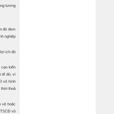
rong tương
ản đó đem
anh nghiệp
lợi ích đó
 cao kiến
 tế đó, vì
Đ vô hình
 thời thoả
o vệ hoặc
à TSCĐ vô