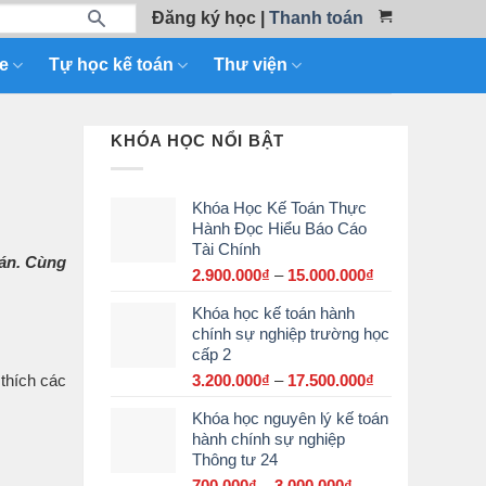
Đăng ký học
|
Thanh toán
e
Tự học kế toán
Thư viện
KHÓA HỌC NỔI BẬT
Khóa Học Kế Toán Thực
Hành Đọc Hiểu Báo Cáo
Tài Chính
oán. Cùng
2.900.000
₫
–
15.000.000
₫
Khoảng
giá:
Khóa học kế toán hành
từ
chính sự nghiệp trường học
2.900.000₫
cấp 2
đến
15.000.000₫
3.200.000
₫
–
17.500.000
₫
Khoảng
thích các
giá:
Khóa học nguyên lý kế toán
từ
hành chính sự nghiệp
3.200.000₫
Thông tư 24
đến
17.500.000₫
700.000
₫
–
3.000.000
₫
Khoảng