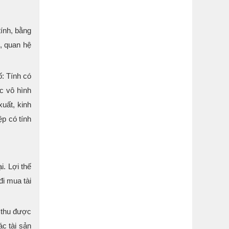
ính, bằng
, quan hệ
: Tính có
c vô hình
xuất, kinh
p có tính
i. Lợi thế
đi mua tài
c thu được
ác tài sản