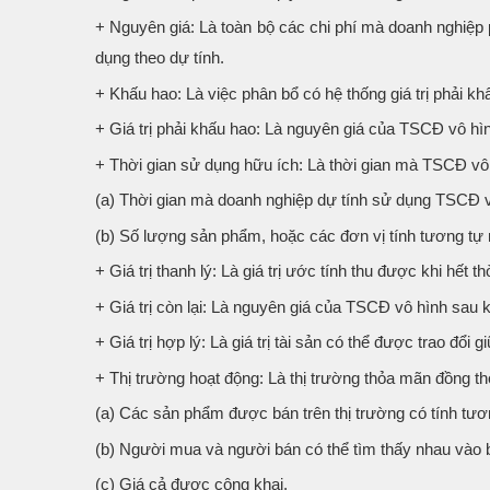
+ Nguyên giá: Là toàn bộ các chi phí mà doanh nghiệp 
dụng theo dự tính.
+ Khấu hao: Là việc phân bổ có hệ thống giá trị phải k
+ Giá trị phải khấu hao: Là nguyên giá của TSCĐ vô hình g
+ Thời gian sử dụng hữu ích: Là thời gian mà TSCĐ vô
(a) Thời gian mà doanh nghiệp dự tính sử dụng TSCĐ v
(b) Số lượng sản phẩm, hoặc các đơn vị tính tương tự 
+ Giá trị thanh lý: Là giá trị ước tính thu được khi hết t
+ Giá trị còn lại: Là nguyên giá của TSCĐ vô hình sau kh
+ Giá trị hợp lý: Là giá trị tài sản có thể được trao đổi 
+ Thị trường hoạt động: Là thị trường thỏa mãn đồng thờ
(a) Các sản phẩm được bán trên thị trường có tính tươ
(b) Người mua và người bán có thể tìm thấy nhau vào b
(c) Giá cả được công khai.