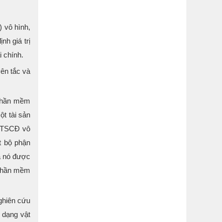
 vô hình,
nh giá trị
i chính.
ên tắc và
 phần mềm
t tài sản
c TSCĐ vô
t bộ phận
à nó được
 phần mềm
nghiên cứu
c dạng vật