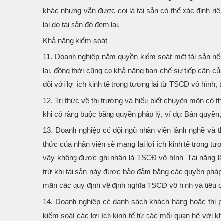
khác nhưng vẫn được coi là tài sản có thể xác định ri
lai do tài sản đó đem lại.
Khả năng kiểm soát
11. Doanh nghiệp nắm quyền kiểm soát một tài sản nếu 
lại, đồng thời cũng có khả năng hạn chế sự tiếp cận c
đối với lợi ích kinh tế trong tương lai từ TSCĐ vô hình
12. Tri thức về thị trường và hiểu biết chuyên môn có th
khi có ràng buộc bằng quyền pháp lý, ví dụ: Bản quyền,
13. Doanh nghiệp có đội ngũ nhân viên lành nghề và 
thức của nhân viên sẽ mang lại lợi ích kinh tế trong tư
vậy không được ghi nhận là TSCĐ vô hình. Tài năng 
trừ khi tài sản này được bảo đảm bằng các quyền pháp l
mãn các quy định về định nghĩa TSCĐ vô hình và tiêu 
14. Doanh nghiệp có danh sách khách hàng hoặc thị 
kiểm soát các lợi ích kinh tế từ các mối quan hệ với