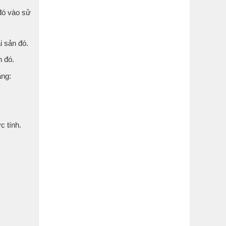
đó vào sử
i sản đó.
n đó.
ằng:
c tính.