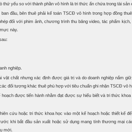
rò thứ yếu so với thành phần vô hình là tri thức ẩn chứa trong tài sản 
 ban đầu, bên thuê phải kế toán TSCĐ vô hình trong hợp đồng thuê 
ép đối với phim ảnh, chương trình thu băng video, tác phẩm kịch, 
 mực này.
sau:
oanh nghiệp.
hái vật chất nhưng xác định được giá trị và do doanh nghiệp nắm gi
 các đối tượng khác thuê phù hợp với tiêu chuẩn ghi nhận TSCĐ vô h
 hoạch được tiến hành nhằm đạt được sự hiểu biết và tri thức khoa
hiên cứu hoặc tri thức khoa học vào một kế hoạch hoặc thiết kế để
ước khi bắt đầu sản xuất hoặc sử dụng mang tính thương mại các 
vụ mới.