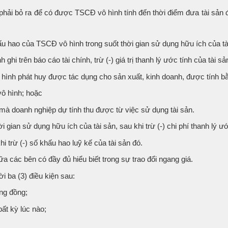
phải bỏ ra để có được TSCĐ vô hình tính đến thời điểm đưa tài sản 
hấu hao của TSCĐ vô hình trong suốt thời gian sử dụng hữu ích của tà
hi trên báo cáo tài chính, trừ (-) giá trị thanh lý ước tính của tài sả
 hình phát huy được tác dụng cho sản xuất, kinh doanh, được tính b
ô hình; hoặc
mà doanh nghiệp dự tính thu được từ việc sử dụng tài sản.
hời gian sử dụng hữu ích của tài sản, sau khi trừ (-) chi phí thanh lý ướ
i trừ (-) số khấu hao luỹ kế của tài sản đó.
giữa các bên có đầy đủ hiểu biết trong sự trao đổi ngang giá.
i ba (3) điều kiện sau:
ng đồng;
ất kỳ lúc nào;