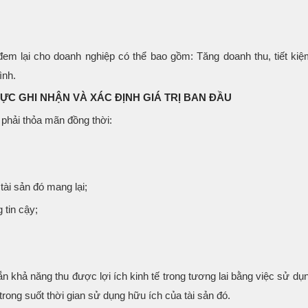
đem lại cho doanh nghiệp có thể bao gồm: Tăng doanh thu, tiết kiệm
ình.
C GHI NHẬN VÀ XÁC ĐỊNH GIÁ TRỊ BAN ĐẦU
 phải thỏa mãn đồng thời:
tài sản đó mang lại;
 tin cậy;
khả năng thu được lợi ích kinh tế trong tương lai bằng việc sử dụn
 trong suốt thời gian sử dụng hữu ích của tài sản đó.