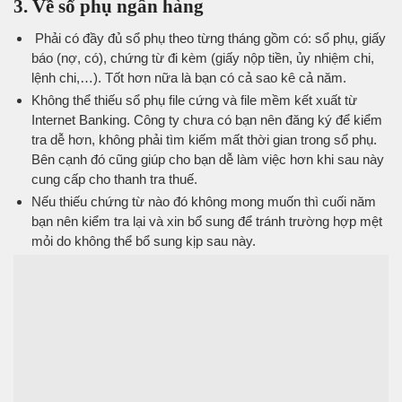
3. Về sổ phụ ngân hàng
Phải có đầy đủ sổ phụ theo từng tháng gồm có: sổ phụ, giấy
báo (nợ, có), chứng từ đi kèm (giấy nộp tiền, ủy nhiệm chi,
lệnh chi,…). Tốt hơn nữa là bạn có cả sao kê cả năm.
Không thể thiếu sổ phụ file cứng và file mềm kết xuất từ
Internet Banking. Công ty chưa có bạn nên đăng ký để kiểm
tra dễ hơn, không phải tìm kiếm mất thời gian trong sổ phụ.
Bên cạnh đó cũng giúp cho bạn dễ làm việc hơn khi sau này
cung cấp cho thanh tra thuế.
Nếu thiếu chứng từ nào đó không mong muốn thì cuối năm
bạn nên kiểm tra lại và xin bổ sung để tránh trường hợp mệt
mỏi do không thể bổ sung kịp sau này.