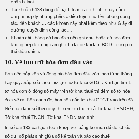
chắn bị loại.
Tài khoản 6428 dùng để hạch toán các chi phí nhạy cảm –
chi phí hợp lý nhưng phải có điều kiện như tiền phòng công
tác, tiếp khách,… các khoản này phải kèm theo như Giấy đi
đường, quyết định công tác….
Khoản chi không có hóa đơn nên ghi chú, hoặc có hóa đơn
không hợp lệ cũng cần ghi chú lại để khi làm BCTC cũng có
thể điều chỉnh.
10. Về lưu trữ hóa đơn đầu vào
Bạn nên sắp xếp và đóng bìa hóa đơn đầu vào theo từng tháng
hay quý. Sắp xếp theo thứ tự như tờ khai GTGT. Khi bạn tìm 1
tờ hóa đơn ở dòng số mấy trên tờ khai thuế thì đếm số tờ hóa
đơn sẽ ra. Bên cạnh đó, bạn nên gắn tờ khai GTGT vào trên đó.
Nếu bạn làm sổ theo quỹ thì nên lưu thêm cả Tờ khai THSDHĐ,
Tờ khai thuế TNCN, Tờ khai TNDN tạm tính.
In sổ cái 133 đã hạch toán khớp với bảng kê mua để đối chiếu
số dư, số phát sinh giữa sổ kế toán và báo cáo thuế.