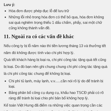
Lưu ý:
Hóa đơn được phép đục lỗ để lưu trữ
Những lỗi nhỏ trong hóa đơn có thể bỏ qua, hóa đơn không
sai quá nghiêm trọng thiếu 1 dấu chấm, phẩy, sai một chữ
cũng không thành vấn đề.
11. Ngoài ra có các vấn đề khác
Nếu công ty bị lỗ năm nào thì tiền lương tháng 13 và thưởng tết
năm đó không được tính vào chi phí hợp lý.
Quà tết khách hàng bị loại ra, chi phí công tác tặng quà tết cũng
bị loại. Do đó bạn nên ghi chung chung chi phí công tác tặng quà
là chi phí công tác chung để không bị loại.
Chi phí tủ lạnh, máy lạnh, v.v.….cần nói rõ lý do để tránh bị
loại.
Bảng phân bố công cụ dụng cụ, khấu hao TSCĐ phải có rõ
ràng để tránh bị loại chio phí bân bổ không hợp lý.
Kế toán Việt Hưng đã điểm ra những việc quan trọng cần các