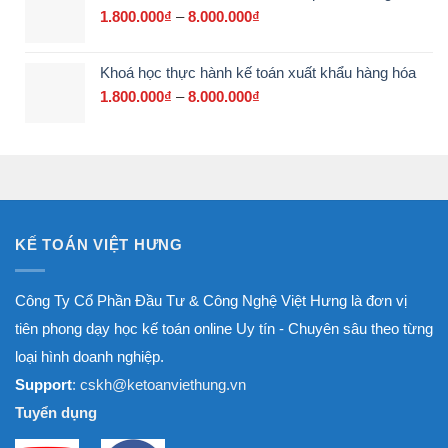
700.000₫
1.800.000
₫
–
8.000.000
₫
Khoảng
đến
giá:
3.000.000₫
từ
Khoá học thực hành kế toán xuất khẩu hàng hóa
1.800.000₫
đến
1.800.000
₫
–
8.000.000
₫
Khoảng
8.000.000₫
giá:
từ
1.800.000₫
đến
8.000.000₫
KẾ TOÁN VIỆT HƯNG
Công Ty Cổ Phần Đầu Tư & Công Nghệ Việt Hưng là đơn vị
tiên phong dạy học kế toán online Uy tín - Chuyên sâu theo từng
loại hình doanh nghiệp.
Support
: cskh@ketoanviethung.vn
Tuyển dụng