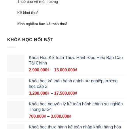
Thuế bảo vệ môi trường
Kê khai thuế
Kinh nghiệm làm kế toán thuế
KHÓA HỌC NỔI BẬT
Khóa Học Kế Toán Thực Hành Đọc Hiểu Báo Cáo
Tài Chính
2.900.000
₫
–
15.000.000
₫
Khoảng
giá:
Khóa học kế toán hành chính sự nghiệp trường
từ
học cấp 2
2.900.000₫
đến
3.200.000
₫
–
17.500.000
₫
Khoảng
15.000.000₫
giá:
Khóa học nguyên lý kế toán hành chính sự nghiệp
từ
Thông tư 24
3.200.000₫
đến
700.000
₫
–
3.000.000
₫
Khoảng
17.500.000₫
giá:
Khoá học thực hành kế toán nhập khẩu hàng hóa
từ