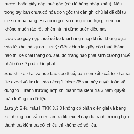
nước) hoặc giấy nộp thuế gốc (nếu là hàng nhập khẩu). Nếu
trong tay bạn chưa có hóa đơn gốc thì cần ghi chú lại để đòi từ
cơ sở mua hàng. Hóa đơn gốc vô cùng quan trọng, nếu bạn
không muốn rắc rối, phiền hà thì đừng quên điều này.
Dựa vào giấy nộp thuế để kê khai hàng nhập khẩu, không dựa
vào tờ khai hải quan. Lưu ý: điều chỉnh lại giấy nộp thuế tháng
nào thì kê khai tháng đó, sau đó tháng nào phát sinh dương thuế
phải nộp sẽ phải chịu phạt.
Sau khi kê khai và nộp báo cáo thuế, bạn nên kết xuất tờ khai ra
file excel và lưu lại vào riêng 1 folder để sau này quyết toán sẽ
dùng tới. Tránh trường hợp khi thanh tra kiểm tra 3 năm quyết
toán không có dữ liệu.
Lưu ý:
Biểu mẫu HTKK 3.3.0 không có phần diễn giải và bảng
kê nhưng bạn vẫn nên làm ra file excel đầy đủ tránh trường hợp
thanh tra kiểm tra đối chiếu thì không có số liệu.