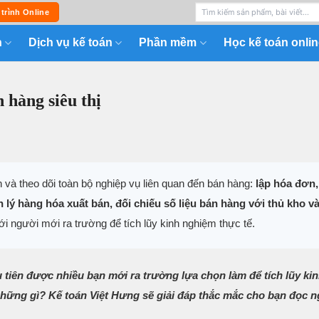
 trình Online
n
Dịch vụ kế toán
Phần mềm
Học kế toán onlin
 hàng siêu thị
 và theo dõi toàn bộ nghiệp vụ liên quan đến bán hàng:
lập hóa đơn,
 lý hàng hóa xuất bán, đối chiếu số liệu bán hàng với thủ kho và
với người mới ra trường để tích lũy kinh nghiệm thực tế.
 tiên được nhiều bạn mới ra trường lựa chọn làm để tích lũy ki
hững gì? Kế toán Việt Hưng sẽ giải đáp thắc mắc cho bạn đọc n