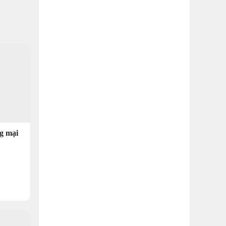
g mại