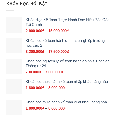
KHÓA HỌC NỔI BẬT
Khóa Học Kế Toán Thực Hành Đọc Hiểu Báo Cáo
Tài Chính
2.900.000
₫
–
15.000.000
₫
Khoảng
giá:
Khóa học kế toán hành chính sự nghiệp trường
từ
học cấp 2
2.900.000₫
đến
3.200.000
₫
–
17.500.000
₫
Khoảng
15.000.000₫
giá:
Khóa học nguyên lý kế toán hành chính sự nghiệp
từ
Thông tư 24
3.200.000₫
đến
700.000
₫
–
3.000.000
₫
Khoảng
17.500.000₫
giá:
Khoá học thực hành kế toán nhập khẩu hàng hóa
từ
700.000₫
1.800.000
₫
–
8.000.000
₫
Khoảng
đến
giá:
3.000.000₫
từ
Khoá học thực hành kế toán xuất khẩu hàng hóa
1.800.000₫
đến
1.800.000
₫
–
8.000.000
₫
Khoảng
8.000.000₫
giá: