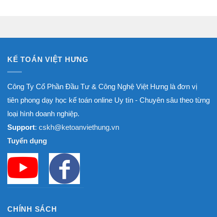
từ
1.800.000₫
đến
8.000.000₫
KẾ TOÁN VIỆT HƯNG
Công Ty Cổ Phần Đầu Tư & Công Nghệ Việt Hưng là đơn vị
tiên phong dạy học kế toán online Uy tín - Chuyên sâu theo từng
loại hình doanh nghiệp.
Support
: cskh@ketoanviethung.vn
Tuyển dụng
CHÍNH SÁCH