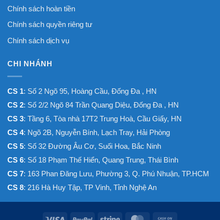
Chính sách hoàn tiền
Chính sách quyền riêng tư
Chính sách dịch vụ
CHI NHÁNH
CS 1
: Số 2 Ngõ 95, Hoàng Cầu, Đống Đa , HN
CS 2
: Số 2/2 Ngõ 84 Trần Quang Diệu, Đống Đa , HN
CS 3
: Tầng 6, Tòa nhà 17T2 Trung Hoà, Cầu Giấy, HN
CS 4
: Ngõ 2B, Nguyễn Bính, Lạch Tray, Hải Phòng
CS 5
: Số 32 Đường Âu Cơ, Suối Hoa, Bắc Ninh
CS 6
: Số 18 Phạm Thế Hiển, Quang Trung, Thái Bình
CS 7
: 163 Phan Đăng Lưu, Phường 3, Q. Phú Nhuận, TP.HCM
CS 8
: 216 Hà Huy Tập, TP Vinh, Tỉnh Nghệ An
Visa
PayPal
Stripe
MasterCard
Cash