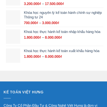
đến
3.200.000
₫
–
17.500.000
₫
Khoảng
15.000.000₫
giá:
Khóa học nguyên lý kế toán hành chính sự nghiệp
từ
Thông tư 24
3.200.000₫
đến
700.000
₫
–
3.000.000
₫
Khoảng
17.500.000₫
giá:
Khoá học thực hành kế toán nhập khẩu hàng hóa
từ
700.000₫
1.800.000
₫
–
8.000.000
₫
Khoảng
đến
giá:
3.000.000₫
từ
Khoá học thực hành kế toán xuất khẩu hàng hóa
1.800.000₫
đến
1.800.000
₫
–
8.000.000
₫
Khoảng
8.000.000₫
giá:
từ
1.800.000₫
đến
8.000.000₫
KẾ TOÁN VIỆT HƯNG
Công Ty Cổ Phần Đầu Tư & Công Nghệ Việt Hưng là đơn vị