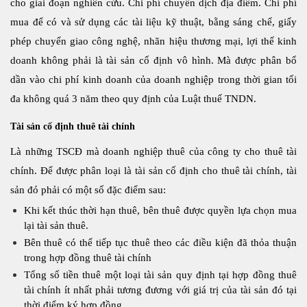
cho giai đoạn nghiên cứu. Chi phí chuyển dịch địa điểm. Chi phí
mua để có và sử dụng các tài liệu kỹ thuật, bằng sáng chế, giấy
phép chuyển giao công nghệ, nhãn hiệu thương mại, lợi thế kinh
doanh không phải là tài sản cố định vô hình. Mà được phân bổ
dần vào chi phí kinh doanh của doanh nghiệp trong thời gian tối
đa không quá 3 năm theo quy định của Luật thuế TNDN.
Tài sản cố định thuê tài chính
Là những TSCĐ mà doanh nghiệp thuê của công ty cho thuê tài
chính. Để được phân loại là tài sản cố định cho thuê tài chính, tài
sản đó phải có một số đặc điểm sau:
Khi kết thúc thời hạn thuê, bên thuê được quyền lựa chọn mua
lại tài sản thuê.
Bên thuê có thể tiếp tục thuê theo các điều kiện đã thỏa thuận
trong hợp đồng thuê tài chính
Tổng số tiền thuê một loại tài sản quy định tại hợp đồng thuê
tài chính ít nhất phải tương đương với giá trị của tài sản đó tại
thời điểm ký hợp đồng.