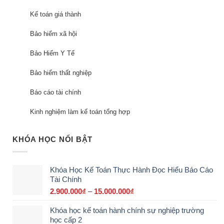
Kế toán giá thành
Bảo hiểm xã hội
Bảo Hiểm Y Tế
Bảo hiểm thất nghiệp
Báo cáo tài chính
Kinh nghiệm làm kế toán tổng hợp
KHÓA HỌC NỔI BẬT
Khóa Học Kế Toán Thực Hành Đọc Hiểu Báo Cáo
Tài Chính
2.900.000
₫
–
15.000.000
₫
Khoảng
giá:
Khóa học kế toán hành chính sự nghiệp trường
từ
học cấp 2
2.900.000₫