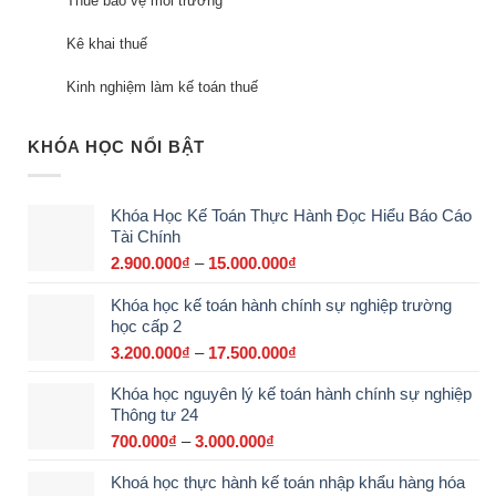
Thuế bảo vệ môi trường
Kê khai thuế
Kinh nghiệm làm kế toán thuế
KHÓA HỌC NỔI BẬT
Khóa Học Kế Toán Thực Hành Đọc Hiểu Báo Cáo
Tài Chính
2.900.000
₫
–
15.000.000
₫
Khoảng
giá:
Khóa học kế toán hành chính sự nghiệp trường
từ
học cấp 2
2.900.000₫
đến
3.200.000
₫
–
17.500.000
₫
Khoảng
15.000.000₫
giá:
Khóa học nguyên lý kế toán hành chính sự nghiệp
từ
Thông tư 24
3.200.000₫
đến
700.000
₫
–
3.000.000
₫
Khoảng
17.500.000₫
giá:
Khoá học thực hành kế toán nhập khẩu hàng hóa
từ