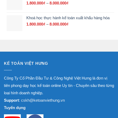
700.000₫
1.800.000
₫
–
8.000.000
₫
Khoảng
đến
giá:
3.000.000₫
từ
Khoá học thực hành kế toán xuất khẩu hàng hóa
1.800.000₫
đến
1.800.000
₫
–
8.000.000
₫
Khoảng
8.000.000₫
giá:
từ
1.800.000₫
đến
8.000.000₫
KẾ TOÁN VIỆT HƯNG
Công Ty Cổ Phần Đầu Tư & Công Nghệ Việt Hưng là đơn vị
tiên phong dạy học kế toán online Uy tín - Chuyên sâu theo từng
loại hình doanh nghiệp.
Support
: cskh@ketoanviethung.vn
Tuyển dụng