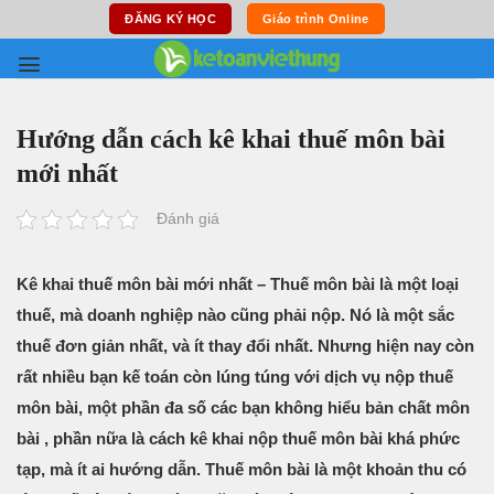
Skip
ĐĂNG KÝ HỌC
Giáo trình Online
to
content
Hướng dẫn cách kê khai thuế môn bài
mới nhất
Đánh giá
Kê khai thuế môn bài mới nhất – Thuế môn bài là một loại
thuế, mà doanh nghiệp nào cũng phải nộp. Nó là một sắc
thuế đơn giản nhất, và ít thay đổi nhất. Nhưng hiện nay còn
rất nhiều bạn kế toán còn lúng túng với dịch vụ nộp thuế
môn bài, một phần đa số các bạn không hiểu bản chất môn
bài , phần nữa là cách kê khai nộp thuế môn bài khá phức
tạp, mà ít ai hướng dẫn. Thuế môn bài là một khoản thu có