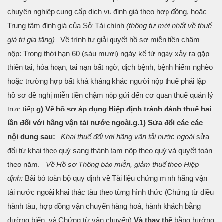
chuyên nghiệp cung cấp dịch vụ định giá theo hợp đồng, hoặc
Trung tâm định giá của Sở Tài chính
(thông tư mới nhất về thuế
giá trị gia tăng)
– Về trình tự giải quyết hồ sơ miễn tiền chậm
nộp: Trong thời hạn 60 (sáu mươi) ngày kể từ ngày xảy ra gặp
thiên tai, hỏa hoạn, tai nạn bất ngờ, dịch bệnh, bệnh hiểm nghèo
hoặc trường hợp bất khả kháng khác người nộp thuế phải lập
hồ sơ đề nghị miễn tiền chậm nộp gửi đến cơ quan thuế quản lý
trực tiếp.
g) Về hồ sơ áp dụng Hiệp định tránh đánh thuế hai
lần đối với hãng vận tải nước ngoài.
g.1) Sửa đổi các các
nội dung sau:
–
Khai thuế đối với hãng vận tải nước ngoài
sửa
đổi từ khai theo quý sang thành tạm nộp theo quý và quyết toán
theo năm.
– Về Hồ sơ Thông báo miễn, giảm thuế theo Hiệp
định:
Bãi bỏ toàn bộ quy định về Tài liệu chứng minh hãng vận
tải nước ngoài khai thác tàu theo từng hình thức (Chứng từ điều
hành tàu, hợp đồng vận chuyển hàng hoá, hành khách bằng
đường biển, và Chứng từ vận chuyển).
Và thay thế
bằng hướng