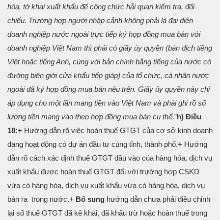
hóa, tờ khai xuất khẩu để công chức hải quan kiểm tra, đối
chiếu. Trường hợp người nhập cảnh không phải là đại diện
doanh nghiệp nước ngoài trực tiếp ký hợp đồng mua bán với
doanh nghiệp Việt Nam thì phải có giấy ủy quyền (bản dịch tiếng
Việt hoặc tiếng Anh, cùng với bản chính bằng tiếng của nước có
đường biên giới cửa khẩu tiếp giáp) của tổ chức, cá nhân nước
ngoài đã ký hợp đồng mua bán nêu trên. Giấy ủy quyền này chỉ
áp dụng cho một lần mang tiền vào Việt Nam và phải ghi rõ số
lượng tiền mang vào theo hợp đồng mua bán cụ thể.
”
h) Điều
18:
+
Hướng dẫn rõ việc hoàn thuế GTGT của cơ sở kinh doanh
đang hoạt động có dự án đầu tư cùng tỉnh, thành phố.
+
Hướng
dẫn rõ cách xác định thuế GTGT đầu vào của hàng hóa, dịch vụ
xuất khẩu được hoàn thuế GTGT đối với trường hợp CSKD
vừa có hàng hóa, dịch vụ xuất khẩu vừa có hàng hóa, dịch vụ
bán ra trong nước.
+
Bổ sung
hướng dẫn chưa phải điều chỉnh
lại số thuế GTGT đã kê khai, đã khấu trừ hoặc hoàn thuế trong