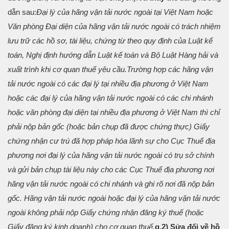
dẫn sau:
Đại lý của hãng vận tải nước ngoài tại Việt Nam hoặc
Văn phòng Đại diện của hãng vận tải nước ngoài có trách nhiệm
lưu trữ các hồ sơ, tài liệu, chứng từ theo quy định của Luật kế
toán, Nghị định hướng dẫn Luật kế toán và Bộ Luật Hàng hải và
xuất trình khi cơ quan thuế yêu cầu.
Trường hợp các hãng vận
tải nước ngoài có các đại lý tại nhiều địa phương ở Việt Nam
hoặc các đại lý của hãng vận tải nước ngoài có các chi nhánh
hoặc văn phòng đại diện tại nhiều địa phương ở Việt Nam thì chỉ
phải nộp bản gốc (hoặc bản chụp đã được chứng thực) Giấy
chứng nhận cư trú đã hợp pháp hóa lãnh sự cho Cục Thuế địa
phương nơi đại lý của hãng vận tải nước ngoài có trụ sở chính
và gửi bản chụp tài liệu này cho các Cục Thuế địa phương nơi
hãng vận tải nước ngoài có chi nhánh và ghi rõ nơi đã nộp bản
gốc. Hãng vận tải nước ngoài hoặc đại lý của hãng vận tải nước
ngoài
không phải nộp Giấy chứng nhận đăng ký thuế (hoặc
Giấy đăng ký kinh doanh) cho cơ quan thuế
.
g.2) Sửa đổi về hồ