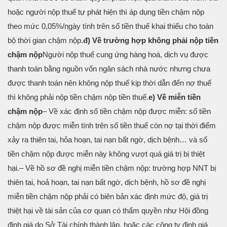
hoặc người nộp thuế tự phát hiện thì áp dụng tiền chậm nộp
theo mức 0,05%/ngày tính trên số tiền thuế khai thiếu cho toàn
bộ thời gian chậm nộp.
đ) Về trường hợp không phải nộp tiền
chậm nộp
Người nộp thuế cung ứng hàng hoá, dịch vụ được
thanh toán bằng nguồn vốn ngân sách nhà nước nhưng chưa
được thanh toán nên không nộp thuế kịp thời dẫn đến nợ thuế
thì không phải nộp tiền chậm nộp tiền thuế.
e) Về miễn tiền
chậm nộp
– Về xác định số tiền chậm nộp được miễn: số tiền
chậm nộp được miễn tính trên số tiền thuế còn nợ tại thời điểm
xảy ra thiên tai, hỏa hoạn, tai nạn bất ngờ, dịch bệnh… và số
tiền chậm nộp được miễn này không vượt quá giá trị bị thiệt
hại.
– Về hồ sơ đề nghị miễn tiền chậm nộp: trường hợp NNT bị
thiên tai, hoả hoạn, tai nạn bất ngờ, dịch bệnh, hồ sơ đề nghị
miễn tiền chậm nộp phải có biên bản xác định mức độ, giá trị
thiệt hại về tài sản của cơ quan có thẩm quyền như Hội đồng
định giá do Sở Tài chính thành lập, hoặc các công ty định giá