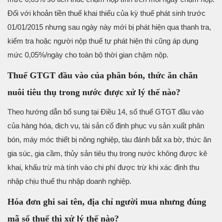
Đối với khoản tiền thuế khai thiếu của kỳ thuế phát sinh trước
01/01/2015 nhưng sau ngày này mới bị phát hiện qua thanh tra,
kiểm tra hoặc người nộp thuế tự phát hiện thì cũng áp dụng
mức 0,05%/ngày cho toàn bộ thời gian chậm nộp.
Thuế GTGT đầu vào của phân bón, thức ăn chăn
nuôi tiêu thụ trong nước được xử lý thế nào?
Theo hướng dẫn bổ sung tại Điều 14, số thuế GTGT đầu vào
của hàng hóa, dịch vụ, tài sản cố định phục vụ sản xuất phân
bón, máy móc thiết bị nông nghiệp, tàu đánh bắt xa bờ, thức ăn
gia súc, gia cầm, thủy sản tiêu thụ trong nước không được kê
khai, khấu trừ mà tính vào chi phí được trừ khi xác định thu
nhập chịu thuế thu nhập doanh nghiệp.
Hóa đơn ghi sai tên, địa chỉ người mua nhưng đúng
mã số thuế thì xử lý thế nào?