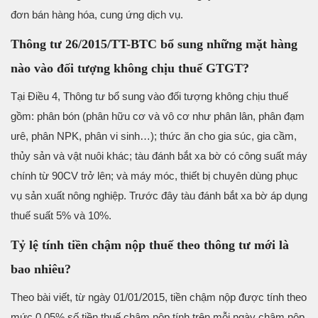
đơn bán hàng hóa, cung ứng dịch vụ.
Thông tư 26/2015/TT-BTC bổ sung những mặt hàng
nào vào đối tượng không chịu thuế GTGT?
Tại Điều 4, Thông tư bổ sung vào đối tượng không chịu thuế
gồm: phân bón (phân hữu cơ và vô cơ như phân lân, phân đạm
urê, phân NPK, phân vi sinh…); thức ăn cho gia súc, gia cầm,
thủy sản và vật nuôi khác; tàu đánh bắt xa bờ có công suất máy
chính từ 90CV trở lên; và máy móc, thiết bị chuyên dùng phục
vụ sản xuất nông nghiệp. Trước đây tàu đánh bắt xa bờ áp dụng
thuế suất 5% và 10%.
Tỷ lệ tính tiền chậm nộp thuế theo thông tư mới là
bao nhiêu?
Theo bài viết, từ ngày 01/01/2015, tiền chậm nộp được tính theo
mức 0,05% số tiền thuế chậm nộp tính trên mỗi ngày chậm nộp.