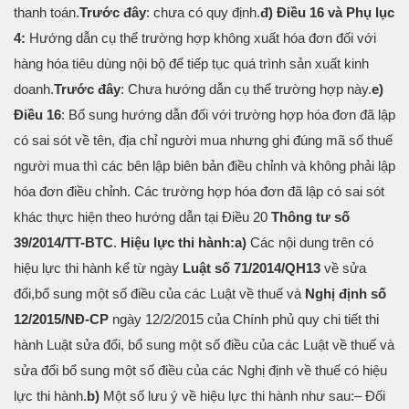
thanh toán.
Trước đây
: chưa có quy định.
đ) Điều 16 và Phụ lục
4:
Hướng dẫn cụ thể trường hợp không xuất hóa đơn đối với
hàng hóa tiêu dùng nội bộ để tiếp tục quá trình sản xuất kinh
doanh.
Trước đây
: Chưa hướng dẫn cụ thể trường hợp này.
e)
Điều 16
: Bổ sung hướng dẫn đối với trường hợp hóa đơn đã lập
có sai sót về tên, địa chỉ người mua nhưng ghi đúng mã số thuế
người mua thì các bên lập biên bản điều chỉnh và không phải lập
hóa đơn điều chỉnh. Các trường hợp hóa đơn đã lập có sai sót
khác thực hiện theo hướng dẫn tại Điều 20
Thông tư số
39/2014/TT-BTC
.
Hiệu lực thi hành:
a)
Các nội dung trên có
hiệu lực thi hành kể từ ngày
Luật số 71/2014/QH13
về sửa
đổi,bổ sung một số điều của các Luật về thuế và
Nghị định số
12/2015/NĐ-CP
ngày 12/2/2015 của Chính phủ quy chi tiết thi
hành Luật sửa đổi, bổ sung một số điều của các Luật về thuế và
sửa đổi bổ sung một số điều của các Nghị định về thuế có hiệu
lực thi hành.
b)
Một số lưu ý về hiệu lực thi hành như sau:
– Đối