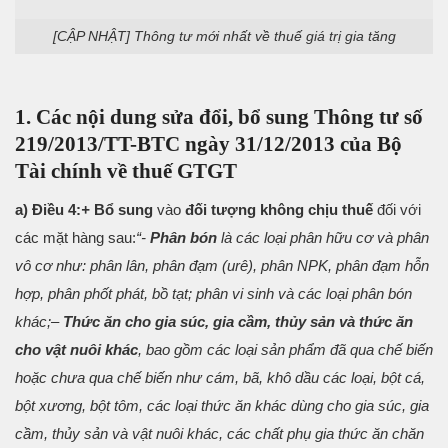
[CẬP NHẬT] Thông tư mới nhất về thuế giá trị gia tăng
1. Các nội dung sửa đổi, bổ sung Thông tư số
219/2013/TT-BTC ngày 31/12/2013 của Bộ
Tài chính về thuế GTGT
a) Điều 4:
+
Bổ sung
vào
đối tượng không chịu thuế
đối với
các mặt hàng sau:
“-
Phân bón
là các loại phân hữu cơ và phân
vô cơ như: phân lân, phân đạm (urê), phân NPK, phân đạm hỗn
hợp, phân phốt phát, bồ tạt; phân vi sinh và các loại phân bón
khác;
–
Thức ăn cho gia súc, gia cầm, thủy sản và thức ăn
cho vật nuôi khác
, bao gồm các loại sản phẩm đã qua chế biến
hoặc chưa qua chế biến như cám, bã, khô dầu các loại, bột cá,
bột xương, bột tôm, các loại thức ăn khác dùng cho gia súc, gia
cầm, thủy sản và vật nuôi khác, các chất phụ gia thức ăn chăn