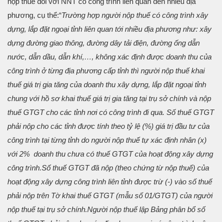
nộp thuế đối với NNT có công trình liên quan đến nhiều địa
phương, cụ thể:
“
Trường hợp người nộp thuế có công trình xây
dựng, lắp đặt ngoại tỉnh liên quan tới nhiều địa phương như: xây
dựng đường giao thông, đường dây tải điện, đường ống dẫn
nước, dẫn dầu, dẫn khí,…, không xác định được doanh thu của
công trình ở từng địa phương cấp tỉnh thì người nộp thuế khai
thuế giá trị gia tăng của doanh thu xây dựng, lắp đặt ngoại tỉnh
chung với hồ sơ khai thuế giá trị gia tăng tại trụ sở chính và nộp
thuế GTGT cho các tỉnh nơi có công trình đi qua. Số thuế GTGT
phải nộp cho các tỉnh được tính theo tỷ lệ (%) giá trị đầu tư của
công trình tại từng tỉnh do người nộp thuế tự xác định nhân (x)
với 2% doanh thu chưa có thuế GTGT của hoạt động xây dựng
công trình.
Số thuế GTGT đã nộp (theo chứng từ nộp thuế) của
hoạt động xây dựng công trình liên tỉnh được trừ (-) vào số thuế
phải nộp trên Tờ khai thuế GTGT (mẫu số 01/GTGT) của người
nộp thuế tại trụ sở chính.
Người nộp thuế lập Bảng phân bổ số