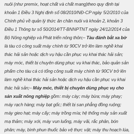
nuôi (như premix, hoạt chất và chất mang)theo quy định tại
khoản 1 Điều 3 Nghị định số 08/2010/NĐ-CP ngày 5/2/2010 của
Chính phủ về quản lý thức ăn chăn nuôi và khoản 2, khoản 3
Điều 1 Thông tư số 50/2014/TT-BNNPTNT ngày 24/12/2014 của
Bộ Nông nghiệp và Phát triển nông thôn;
–
Tàu đánh bắt xa bờ
là tàu có công suất máy chính từ 90CV trở lên làm nghề khai
thác hải sản hoặc dịch vụ hậu cần phục vụ khai thác hải sản;
máy móc, thiết bị chuyên dùng phục vụ khai thác, bảo quản sản
phẩm cho tàu cá có tổng công suất máy chính từ 90CV trở lên
làm nghề khai thác hải sản hoặc dịch vụ hậu cần phục vụ khai
thác hải sản;
–
Máy móc, thiết bị chuyên dùng phục vụ cho
sản xuất nông nghiệp
gồm: máy cày; máy bừa; máy phay;
máy rạch hàng; máy bạt gốc; thiết bị san phẳng đồng ruộng;
máy gieo hạt; máy cấy; máy trồng mía; hệ thống máy sản xuất
mạ thảm; máy xới, máy vun luống, máy vãi, rắc phân, bón
phân; máy, bình phun thuốc bảo vệ thực vật; máy thu hoạch lúa,