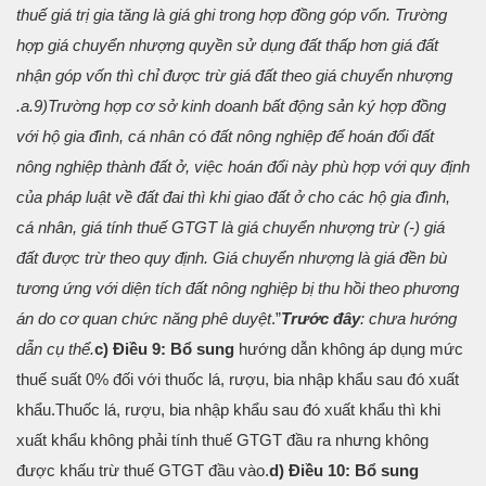
thuế giá trị gia tăng là giá ghi trong hợp đồng góp vốn. Trường
hợp giá chuyển nhượng quyền sử dụng đất thấp hơn giá đất
nhận góp vốn thì chỉ được trừ giá đất theo giá chuyển nhượng
.
a.9)Trường hợp cơ sở kinh doanh bất động sản ký hợp đồng
với hộ gia đình, cá nhân có đất nông nghiệp để hoán đổi đất
nông nghiệp thành đất ở, việc hoán đổi này phù hợp với quy định
của pháp luật về đất đai thì khi giao đất ở cho các hộ gia đình,
cá nhân, giá tính thuế GTGT là giá chuyển nhượng trừ (-) giá
đất được trừ theo quy định. Giá chuyển nhượng là giá đền bù
tương ứng với diện tích đất nông nghiệp bị thu hồi theo phương
án do cơ quan chức năng phê duyệt
.”
Trước đây
: chưa hướng
dẫn cụ thể.
c) Điều 9: Bổ sung
hướng dẫn không áp dụng mức
thuế suất 0% đối với thuốc lá, rượu, bia nhập khẩu sau đó xuất
khẩu.
Thuốc lá, rượu, bia nhập khẩu sau đó xuất khẩu thì khi
xuất khẩu không phải tính thuế GTGT đầu ra nhưng không
được khấu trừ thuế GTGT đầu vào.
d) Điều 10: Bổ sung