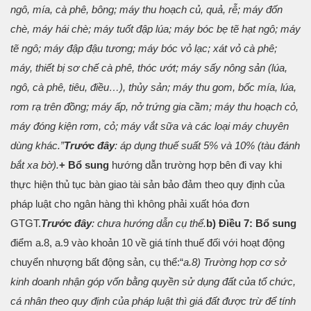
ngô, mía, cà phê, bông; máy thu hoạch củ, quả, rễ; máy đốn
chè, máy hái chè; máy tuốt đập lúa; máy bóc bẹ tẽ hạt ngô; máy
tẽ ngô; máy đập đậu tương; máy bóc vỏ lạc; xát vỏ cà phê;
máy, thiết bị sơ chế cà phê, thóc ướt; máy sấy nông sản (lúa,
ngô, cà phê, tiêu, điều…), thủy sản; máy thu gom, bốc mía, lúa,
rơm rạ trên đồng; máy ấp, nở trứng gia cầm; máy thu hoạch cỏ,
máy đóng kiện rơm, cỏ; máy vắt sữa và các loại máy chuyên
dùng khác.”
Trước đây
: áp dụng thuế suất 5% và 10% (tàu đánh
bắt xa bờ).
+ Bổ sung
hướng dẫn trường hợp
bên đi vay khi
thực hiện thủ tục bàn giao tài sản bảo đảm theo quy định của
pháp luật cho ngân hàng thì không phải xuất hóa đơn
GTGT.
Trước đây
: chưa hướng dẫn cụ thể.
b) Điều 7: Bổ sung
điểm a.8, a.9 vào khoản 10 về giá tính thuế đối với hoạt động
chuyển nhượng bất động sản, cụ thể:
“
a.8) Trường hợp cơ sở
kinh doanh nhận góp vốn bằng quyền sử dụng đất của tổ chức,
cá nhân theo quy định của pháp luật thì giá đất được trừ để tính