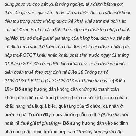
dùng phục vụ cho sản xuất nông nghiệp, tàu đánh bắt xa bờ,
thức ăn gia súc, gia cầm, thủy sản và thức ăn cho vật nuôi khác
tiêu thụ trong nước không được kê khai, khấu trừ mà tính vào
chi phí được trừ khi xác định thu nhập chịu thuế thu nhập doanh
nghiệp, trừ số thuế giá trị gia tăng của hàng hóa, dịch vụ, tài sản
cố định mua vào thể hiện trên hóa đơn giá trị gia tăng, chứng từ
nộp thuế GTGT khâu nhập khẩu phát sinh trước ngày 01 tháng
01 tháng 2015 đáp ứng điều kiện khấu trừ, hoàn thuế và thuộc
diện hoàn thuế theo quy định tại Điều 18 Thông tư số
219/2013/TT-BTC ngày 31/12/2013 và Thông tư này
.”
e) Điều
15:
+ Bổ sung
hướng dẫn không cần chứng từ thanh toán
không dùng tiền mặt trong trường hợp cơ sở kinh doanh nhập
khẩu hàng hóa là quà biếu, quà tặng của tổ chức, cá nhân ở
nước ngoài.
Trước đây
: chưa hướng dẫn cụ thể
(thông tư mới
nhất về thuế giá trị gia tăng)
+ Bổ sung
hướng dẫn về xác định
nhà cung cấp trong trường hợp sau:
“Trường hợp người nộp