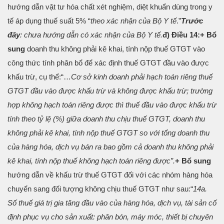
hướng dẫn vật tư hóa chất xét nghiệm, diệt khuẩn dùng trong y
tế áp dụng thuế suất 5% “
theo xác nhận của Bộ Y tế
.”
Trước
đây
: chưa hướng dẫn có xác nhận của Bộ Y tế.
đ) Điều 14:
+
Bổ
sung
doanh thu không phải kê khai, tính nộp thuế GTGT vào
công thức tính phân bổ để xác định thuế GTGT đầu vào được
khấu trừ, cụ thể:
“…
Cơ sở kinh doanh phải hạch toán riêng thuế
GTGT đầu vào được khấu trừ và không được khấu trừ; trường
hợp không hạch toán riêng được thì thuế đầu vào được khấu trừ
tính theo tỷ lệ (%) giữa doanh thu chịu thuế GTGT, doanh thu
không phải kê khai, tính nộp thuế GTGT so với tổng doanh thu
của hàng hóa, dịch vụ bán ra bao gồm cả doanh thu không phải
kê khai, tính nộp thuế không hạch toán riêng được”.
+ Bổ sung
hướng dẫn về khấu trừ thuế GTGT đối với các nhóm hàng hóa
chuyển sang đối tượng không chịu thuế GTGT như sau:
“
14a.
Số thuế giá trị gia tăng đầu vào của hàng hóa, dịch vụ, tài sản cố
định phục vụ cho sản xuất: phân bón, máy móc, thiết bị chuyên