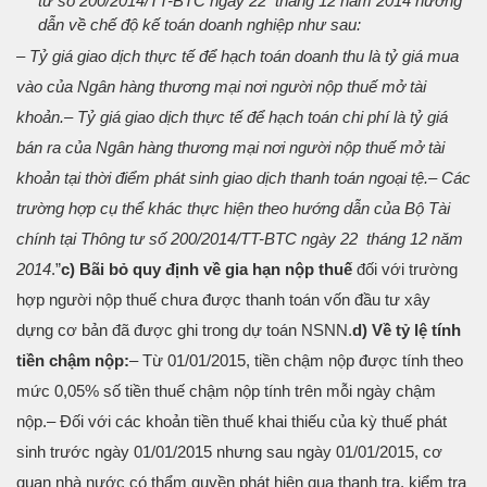
tư số 200/2014/TT-BTC ngày 22 tháng 12 năm 2014 hướng
dẫn về chế độ kế toán doanh nghiệp như sau:
– Tỷ giá giao dịch thực tế để hạch toán doanh thu là tỷ giá mua
vào của Ngân hàng thương mại nơi người nộp thuế mở tài
khoản.
– Tỷ giá giao dịch thực tế để hạch toán chi phí là tỷ giá
bán ra của Ngân hàng thương mại nơi người nộp thuế mở tài
khoản tại thời điểm phát sinh giao dịch thanh toán ngoại tệ.
– Các
trường hợp cụ thể khác thực hiện theo hướng dẫn của Bộ Tài
chính tại Thông tư số 200/2014/TT-BTC ngày 22 tháng 12 năm
2014
.”
c) Bãi bỏ quy định về gia hạn nộp thuế
đối với trường
hợp người nộp thuế chưa được thanh toán vốn đầu tư xây
dựng cơ bản đã được ghi trong dự toán NSNN.
d) Về tỷ lệ tính
tiền chậm nộp:
– Từ 01/01/2015, tiền chậm nộp được tính theo
mức 0,05% số tiền thuế chậm nộp tính trên mỗi ngày chậm
nộp.
– Đối với các khoản tiền thuế khai thiếu của kỳ thuế phát
sinh trước ngày 01/01/2015 nhưng sau ngày 01/01/2015, cơ
quan nhà nước có thẩm quyền phát hiện qua thanh tra, kiểm tra