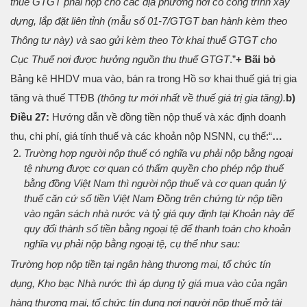
thuế GTGT phải nộp cho các địa phương nơi có công trình xây
dựng, lắp đặt liên tỉnh (mẫu số 01-7/GTGT ban hành kèm theo
Thông tư này) và sao gửi kèm theo Tờ khai thuế GTGT cho
Cục Thuế nơi được hưởng nguồn thu thuế GTGT
.”
+ Bãi bỏ
Bảng kê HHDV mua vào, bán ra trong Hồ sơ khai thuế giá trị gia
tăng và thuế TTĐB
(thông tư mới nhất về thuế giá trị gia tăng).
b)
Điều 27:
Hướng dẫn về đồng tiền nộp thuế và xác định doanh
thu, chi phí, giá tính thuế và các khoản nộp NSNN, cụ thể:
“
…
Trường hợp người nộp thuế có nghĩa vụ phải nộp bằng ngoại
tệ nhưng được cơ quan có thẩm quyền cho phép nộp thuế
bằng đồng Việt Nam thì người nộp thuế và cơ quan quản lý
thuế căn cứ số tiền Việt Nam Đồng trên chứng từ nộp tiền
vào ngân sách nhà nước và tỷ giá quy định tại Khoản này để
quy đổi thành số tiền bằng ngoại tệ để thanh toán cho khoản
nghĩa vụ phải nộp bằng ngoại tệ, cụ thể như sau:
Trường hợp nộp tiền tại ngân hàng thương mại, tổ chức tín
dụng, Kho bạc Nhà nước thì áp dụng tỷ giá mua vào của ngân
hàng thương mại, tổ chức tín dụng nơi người nộp thuế mở tài