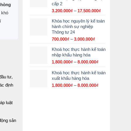
cấp 2
 phòng
đến
15.000.000₫
3.200.000
₫
–
17.500.000
₫
Khoảng
u khó
giá:
í
Khóa học nguyên lý kế toán
từ
hành chính sự nghiệp
3.200.000₫
Thông tư 24
đến
17.500.000₫
700.000
₫
–
3.000.000
₫
Khoảng
giá:
Khoá học thực hành kế toán
từ
nhập khẩu hàng hóa
700.000₫
đến
1.800.000
₫
–
8.000.000
₫
Khoảng
3.000.000₫
giá:
Khoá học thực hành kế toán
từ
đầu tư,
xuất khẩu hàng hóa
1.800.000₫
đến
ác định
1.800.000
₫
–
8.000.000
₫
Khoảng
8.000.000₫
giá:
từ
1.800.000₫
áp luật
đến
8.000.000₫
 động sản