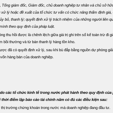
 ty, Tổng giám đốc, Giám đốc, chủ doanh nghiệp tư nhân và chủ sở hữ
 xử lý hoặc đề xuất của tổ chức tư vấn có chức năng thẩm định giá,
ủy bỏ, thanh lý; quyết định xử lý trách nhiệm của những người liên q
mình theo quy định của pháp luật.
g thu hồi được là chênh lệch giữa giá trị ghi trên sổ kế toán trừ đi giá
ểm bồi thường và từ bán thanh lý hàng tồn kho.
i được đã có quyết định xử lý, sau khi bù đắp bằng nguồn dự phòng gi
 vốn hàng bán của doanh nghiệp.
 do các tổ chức kinh tế trong nước phát hành theo quy định của
thời điếm lập báo cáo tài chính năm có đủ các điều kiện sau:
n thị trường chứng khoán trong nước mà doanh nghiệp đang đầu tư.