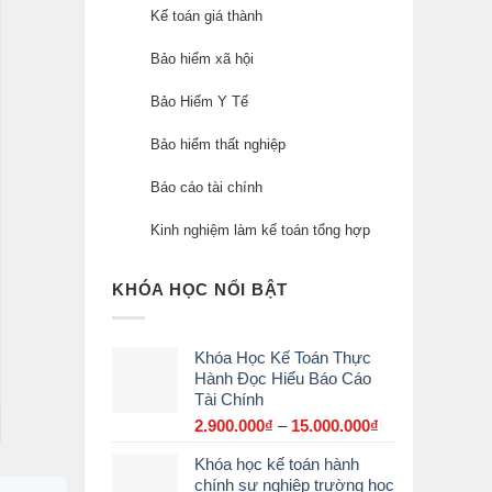
Kế toán giá thành
Bảo hiểm xã hội
Bảo Hiểm Y Tế
Bảo hiểm thất nghiệp
Báo cáo tài chính
Kinh nghiệm làm kế toán tổng hợp
KHÓA HỌC NỔI BẬT
Khóa Học Kế Toán Thực
Hành Đọc Hiểu Báo Cáo
Tài Chính
2.900.000
₫
–
15.000.000
₫
Khoảng
giá:
Khóa học kế toán hành
từ
chính sự nghiệp trường học
2.900.000₫