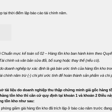
 tại thời điểm lập báo cáo tài chính năm.
:
ại Chuẩn mực kế toán số 02 – Hàng tồn kho ban hành kèm theo Quyết
 chính và văn bản sửa đổi, bổ sung hoặc thay thế (nếu có).
 do doanh nghiệp tự xác định là giá bán ước tính của hàng tồn kho tr
tài chính năm trừ (-) chi phí ước tính để hoàn thành sản phẩm và chi
 sở tài liệu do doanh nghiệp thu thập chứng minh giá gốc hàng t
 hàng tồn kho thì căn cứ quy định tại khoản 1 và khoản 2 Điều n
ng tồn kho như sau:
 phòng giảm giá hàng tồn kho đã trích lập ở báo cáo năm trước đang 