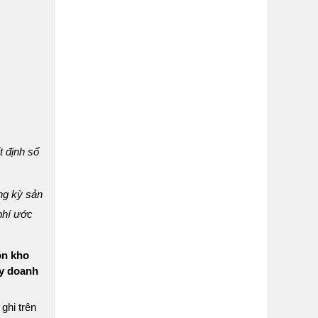
 định số
ong kỳ sản
 phí ước
ồn kho
ày doanh
ghi trên