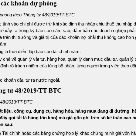
p các khoản dự phòng
ự phòng theo Thông tư 48/2019/TT-BTC
tính vào chi phí được trừ khi xác định thu nhập chịu thuế thu nhập 
thể xảy ra trong kỳ báo cáo năm sau; đảm bảo cho doanh nghiệp phản
 trên thị trường và giá trị của các khoản nợ phải thu không cao hơn gi
năm.
 là thời điểm lập báo cáo tài chính năm.
 chế về quản lý vật tư, hàng hóa, quản lý danh mục đầu tư, quản lý
 định rõ trách nhiệm của từng bộ phận, từng người trong việc theo dõi
ác khoản đầu tư ra nước ngoài.
ông tư 48/2019/TT-BTC
ư 48/2019/TT-BTC
t liệu, công cụ, dụng cụ, hàng hóa, hàng mua đang đi đường, h
y gọi tắt là hàng tồn kho) mà giá gốc ghi trên sổ kế toán cao hơ
ện sau:
ộ Tài chính hoặc các bằng chứng hợp lý khác chứng minh giá vốn hà