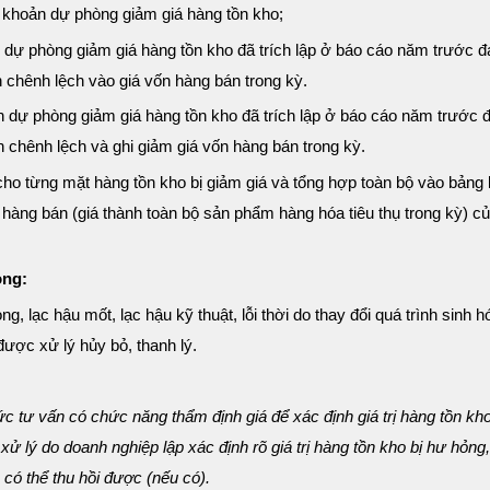
g khoản dự phòng giảm giá hàng tồn kho;
 dự phòng giảm giá hàng tồn kho đã trích lập ở báo cáo năm trước đ
n chênh lệch vào giá vốn hàng bán trong kỳ.
n dự phòng giảm giá hàng tồn kho đã trích lập ở báo cáo năm trước 
 chênh lệch và ghi giảm giá vốn hàng bán trong kỳ.
ho từng mặt hàng tồn kho bị giảm giá và tổng hợp toàn bộ vào bảng 
ốn hàng bán (giá thành toàn bộ sản phẩm hàng hóa tiêu thụ trong kỳ) c
òng:
g, lạc hậu mốt, lạc hậu kỹ thuật, lỗi thời do thay đổi quá trình sinh h
được xử lý hủy bỏ, thanh lý.
c tư vấn có chức năng thẩm định giá để xác định giá trị hàng tồn kh
 xử lý do doanh nghiệp lập xác định rõ giá trị hàng tồn kho bị hư hỏn
 có thể thu hồi được (nếu có).