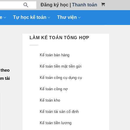
Đăng ký học
|
Thanh toán
e
Tự học kế toán
Thư viện
LÀM KẾ TOÁN TỔNG HỢP
Kế toán bán hàng
Kế toán tiền mặt tiền gửi
 theo
Kế toán công cụ dụng cụ
m tài
Kế toán công nợ
Kế toán kho
Kế toán tài sản cố định
Kế toán tiền lương