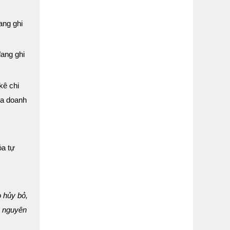
ang ghi
đang ghi
kê chi
ủa doanh
óa tự
o hủy bỏ,
g, nguyên