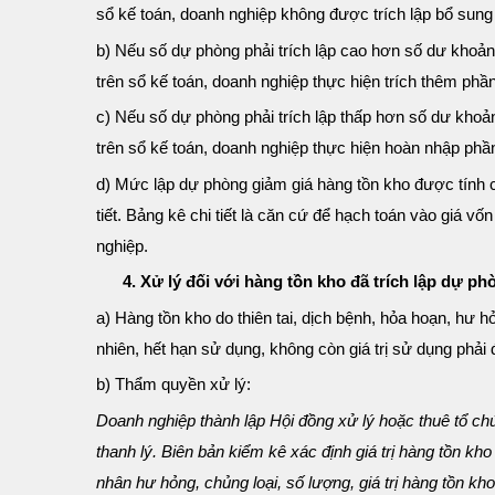
sổ kế toán, doanh nghiệp không được trích lập bổ sun
b) Nếu số dự phòng phải trích lập cao hơn số dư khoản
trên sổ kế toán, doanh nghiệp thực hiện trích thêm phầ
c) Nếu số dự phòng phải trích lập thấp hơn số dư khoả
trên sổ kế toán, doanh nghiệp thực hiện hoàn nhập phần
d) Mức lập dự phòng giảm giá hàng tồn kho được tính c
tiết. Bảng kê chi tiết là căn cứ để hạch toán vào giá v
nghiệp.
4. Xử lý đối với hàng tồn kho đã trích lập dự ph
a) Hàng tồn kho do thiên tai, dịch bệnh, hỏa hoạn, hư hỏn
nhiên, hết hạn sử dụng, không còn giá trị sử dụng phải 
b) Thẩm quyền xử lý:
Doanh nghiệp thành lập Hội đồng xử lý hoặc thuê tổ chứ
thanh lý. Biên bản kiểm kê xác định giá trị hàng tồn kho
nhân hư hỏng, chủng loại, số lượng, giá trị hàng tồn kho