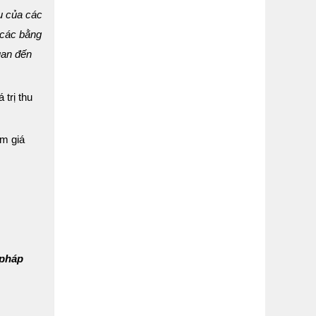
u của các
 các bằng
uan đến
 trị thu
ảm giá
 pháp