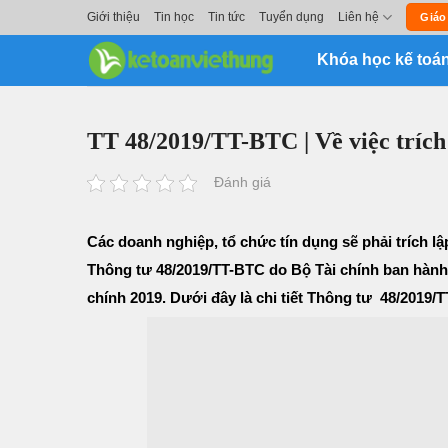
Skip
Giới thiệu
Tin học
Tin tức
Tuyển dụng
Liên hệ
Giáo
to
Khóa học kế toá
content
TT 48/2019/TT-BTC | Về việc trích
Đánh giá
Các doanh nghiệp, tổ chức tín dụng sẽ phải trích l
Thông tư 48/2019/TT-BTC do Bộ Tài chính ban hành n
chính 2019. Dưới đây là chi tiết Thông tư 48/2019/