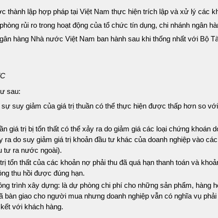
 thành lập hợp pháp tại Việt Nam thực hiện trích lập và xử lý các 
 phòng rủi ro trong hoạt động của tổ chức tín dụng, chi nhánh ngân 
 Ngân hàng Nhà nước Việt Nam ban hành sau khi thống nhất với Bộ Tà
TC
hư sau:
sự suy giảm của giá trị thuần có thể thực hiện được thấp hơn so với g
 giá trị bị tổn thất có thể xảy ra do giảm giá các loại chứng khoán 
y ra do suy giảm giá trị khoản đầu tư khác của doanh nghiệp vào các
 tư ra nước ngoài).
trị tổn thất của các khoản nợ phải thu đã quá hạn thanh toán và khoả
ng thu hồi được đúng hạn.
ng trình xây dựng: là dự phòng chi phí cho những sản phẩm, hàng h
ã bàn giao cho người mua nhưng doanh nghiệp vẫn có nghĩa vụ phải t
kết với khách hàng.