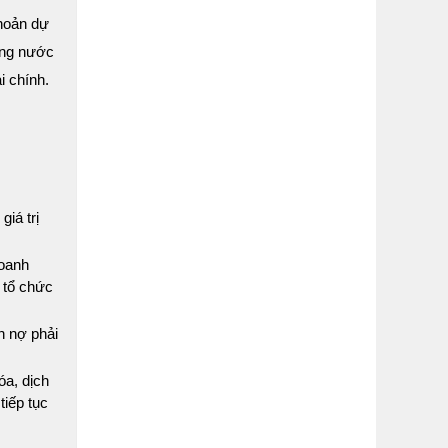
khoản dự
hàng nước
i chính.
iá trị
doanh
 tổ chức
n nợ phải
óa, dịch
iếp tục