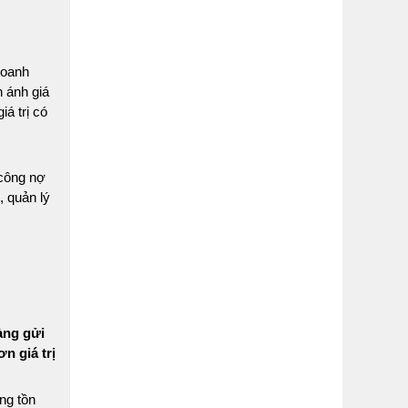
doanh
 ánh giá
á trị có
 công nợ
, quản lý
àng gửi
n giá trị
ng tồn