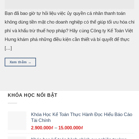
Bạn đã bao giờ tự hỏi liệu việc ủy quyền cá nhân thanh toán
không dùng tiền mặt cho doanh nghiệp có thể giúp tối ưu hóa chi
phí và khấu trừ thuế hợp pháp? Hãy cùng Công ty Kế Toán Việt
Hưng khám phá những điều kiện cần thiết và bí quyết để thực
[…]
Xem thêm
→
KHÓA HỌC NỔI BẬT
Khóa Học Kế Toán Thực Hành Đọc Hiểu Báo Cáo
Tài Chính
2.900.000
₫
–
15.000.000
₫
Khoảng
giá: