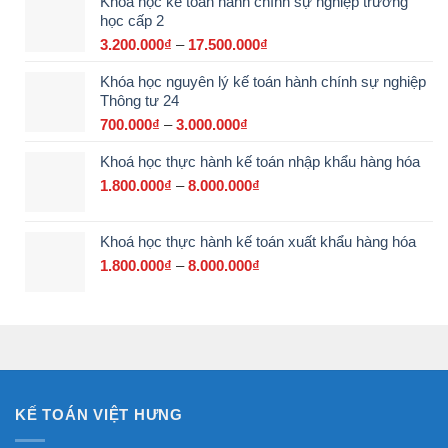
Khóa học kế toán hành chính sự nghiệp trường
từ
học cấp 2
2.900.000₫
đến
3.200.000
₫
–
17.500.000
₫
Khoảng
15.000.000₫
giá:
Khóa học nguyên lý kế toán hành chính sự nghiệp
từ
Thông tư 24
3.200.000₫
đến
700.000
₫
–
3.000.000
₫
Khoảng
17.500.000₫
giá:
Khoá học thực hành kế toán nhập khẩu hàng hóa
từ
700.000₫
1.800.000
₫
–
8.000.000
₫
Khoảng
đến
giá:
3.000.000₫
từ
Khoá học thực hành kế toán xuất khẩu hàng hóa
1.800.000₫
đến
1.800.000
₫
–
8.000.000
₫
Khoảng
8.000.000₫
giá:
từ
1.800.000₫
đến
8.000.000₫
KẾ TOÁN VIỆT HƯNG