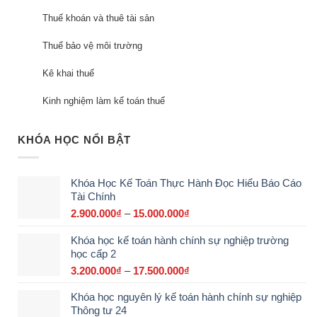
Thuế khoán và thuê tài sản
Thuế bảo vệ môi trường
Kê khai thuế
Kinh nghiệm làm kế toán thuế
KHÓA HỌC NỔI BẬT
Khóa Học Kế Toán Thực Hành Đọc Hiểu Báo Cáo
Tài Chính
2.900.000
₫
–
15.000.000
₫
Khoảng
giá:
Khóa học kế toán hành chính sự nghiệp trường
từ
học cấp 2
2.900.000₫
đến
3.200.000
₫
–
17.500.000
₫
Khoảng
15.000.000₫
giá:
Khóa học nguyên lý kế toán hành chính sự nghiệp
từ
Thông tư 24
3.200.000₫