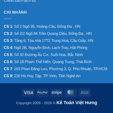
Chính sách dịch vụ
CHI NHÁNH
CS 1
: Số 2 Ngõ 95, Hoàng Cầu, Đống Đa , HN
CS 2
: Số 2/2 Ngõ 84 Trần Quang Diệu, Đống Đa , HN
CS 3
: Tầng 6, Tòa nhà 17T2 Trung Hoà, Cầu Giấy, HN
CS 4
: Ngõ 2B, Nguyễn Bính, Lạch Tray, Hải Phòng
CS 5
: Số 32 Đường Âu Cơ, Suối Hoa, Bắc Ninh
CS 6
: Số 18 Phạm Thế Hiển, Quang Trung, Thái Bình
CS 7
: 163 Phan Đăng Lưu, Phường 3, Q. Phú Nhuận, TP.HCM
CS 8
: 216 Hà Huy Tập, TP Vinh, Tỉnh Nghệ An
Visa
PayPal
Stripe
MasterCard
Cash
On
Kế Toán Việt Hưng
Copyright 2009 - 2026 ©
Delivery