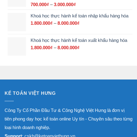
đến
700.000
₫
–
3.000.000
₫
Khoảng
17.500.000₫
giá:
Khoá học thực hành kế toán nhập khẩu hàng hóa
từ
700.000₫
1.800.000
₫
–
8.000.000
₫
Khoảng
đến
giá:
3.000.000₫
từ
Khoá học thực hành kế toán xuất khẩu hàng hóa
1.800.000₫
đến
1.800.000
₫
–
8.000.000
₫
Khoảng
8.000.000₫
giá:
từ
1.800.000₫
đến
8.000.000₫
KẾ TOÁN VIỆT HƯNG
Công Ty Cổ Phần Đầu Tư & Công Nghệ Việt Hưng là đơn vị
tiên phong dạy học kế toán online Uy tín - Chuyên sâu theo từng
loại hình doanh nghiệp.
Support
: cskh@ketoanviethung.vn