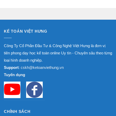
từ
1.800.000₫
đến
8.000.000₫
KẾ TOÁN VIỆT HƯNG
Công Ty Cổ Phần Đầu Tư & Công Nghệ Việt Hưng là đơn vị
tiên phong dạy học kế toán online Uy tín - Chuyên sâu theo từng
loại hình doanh nghiệp.
Support
: cskh@ketoanviethung.vn
Tuyển dụng
CHÍNH SÁCH