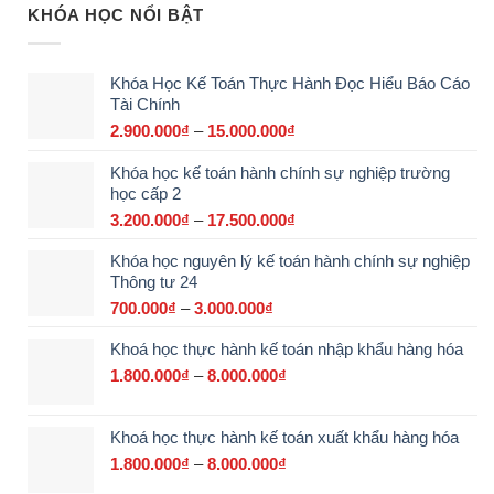
KHÓA HỌC NỔI BẬT
Khóa Học Kế Toán Thực Hành Đọc Hiểu Báo Cáo
Tài Chính
2.900.000
₫
–
15.000.000
₫
Khoảng
giá:
Khóa học kế toán hành chính sự nghiệp trường
từ
học cấp 2
2.900.000₫
đến
3.200.000
₫
–
17.500.000
₫
Khoảng
15.000.000₫
giá:
Khóa học nguyên lý kế toán hành chính sự nghiệp
từ
Thông tư 24
3.200.000₫
đến
700.000
₫
–
3.000.000
₫
Khoảng
17.500.000₫
giá:
Khoá học thực hành kế toán nhập khẩu hàng hóa
từ
700.000₫
1.800.000
₫
–
8.000.000
₫
Khoảng
đến
giá:
3.000.000₫
từ
Khoá học thực hành kế toán xuất khẩu hàng hóa
1.800.000₫
đến
1.800.000
₫
–
8.000.000
₫
Khoảng
8.000.000₫
giá: