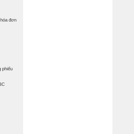
 hóa đơn
g phiếu
-BC