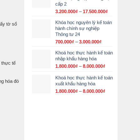
cấp 2
đến
15.000.000₫
3.200.000
₫
–
17.500.000
₫
Khoảng
giá:
Khóa học nguyên lý kế toán
từ
y tờ sổ
hành chính sự nghiệp
3.200.000₫
Thông tư 24
đến
17.500.000₫
700.000
₫
–
3.000.000
₫
Khoảng
giá:
Khoá học thực hành kế toán
từ
nhập khẩu hàng hóa
700.000₫
thực tế
đến
1.800.000
₫
–
8.000.000
₫
Khoảng
3.000.000₫
giá:
Khoá học thực hành kế toán
từ
ng hóa đó
xuất khẩu hàng hóa
1.800.000₫
đến
1.800.000
₫
–
8.000.000
₫
Khoảng
8.000.000₫
giá:
từ
1.800.000₫
đến
8.000.000₫