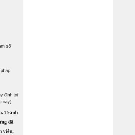
iảm số
 pháp
 định tại
u này)
u. Tránh
Hưng đã
n viên.