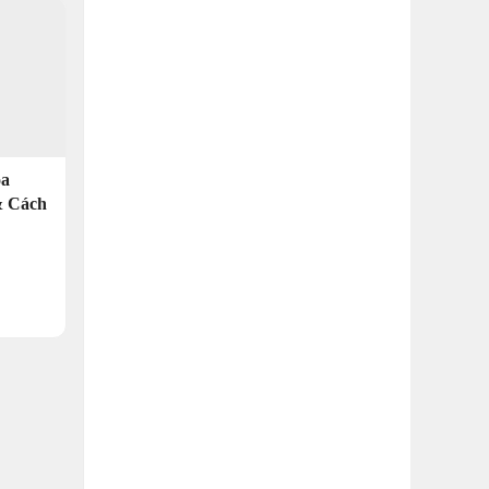
óa
& Cách