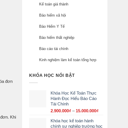
Kế toán giá thành
Bảo hiểm xã hội
Bảo Hiểm Y Tế
Bảo hiểm thất nghiệp
Báo cáo tài chính
Kinh nghiệm làm kế toán tổng hợp
KHÓA HỌC NỔI BẬT
hóa đơn
Khóa Học Kế Toán Thực
Hành Đọc Hiểu Báo Cáo
Tài Chính
2.900.000
₫
–
15.000.000
₫
Khoảng
giá:
a đơn. Khi
Khóa học kế toán hành
từ
chính sự nghiệp trường học
2.900.000₫