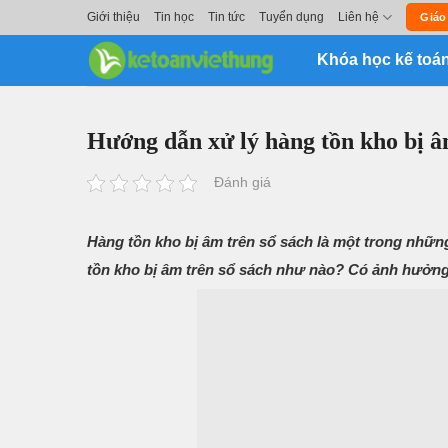
Skip
Giới thiệu
Tin học
Tin tức
Tuyển dụng
Liên hệ
Giáo
to
Khóa học kế toá
content
Hướng dẫn xử lý hàng tồn kho bị â
Đánh giá
Hàng tồn kho bị âm trên sổ sách là một trong nhữ
tồn kho bị âm trên sổ sách như nào? Có ảnh hưởn