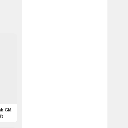
h Giá
ất