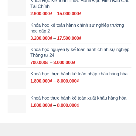
Khóa Học Kế Toán Thực Hành Đọc Hiểu Báo Cáo
Tài Chính
2.900.000
₫
–
15.000.000
₫
Khoảng
giá:
Khóa học kế toán hành chính sự nghiệp trường
từ
học cấp 2
2.900.000₫
đến
3.200.000
₫
–
17.500.000
₫
Khoảng
15.000.000₫
giá:
Khóa học nguyên lý kế toán hành chính sự nghiệp
từ
Thông tư 24
3.200.000₫
đến
700.000
₫
–
3.000.000
₫
Khoảng
17.500.000₫
giá:
Khoá học thực hành kế toán nhập khẩu hàng hóa
từ
700.000₫
1.800.000
₫
–
8.000.000
₫
Khoảng
đến
giá:
3.000.000₫
từ
Khoá học thực hành kế toán xuất khẩu hàng hóa
1.800.000₫
đến
1.800.000
₫
–
8.000.000
₫
Khoảng
8.000.000₫
giá:
từ
1.800.000₫
đến
8.000.000₫