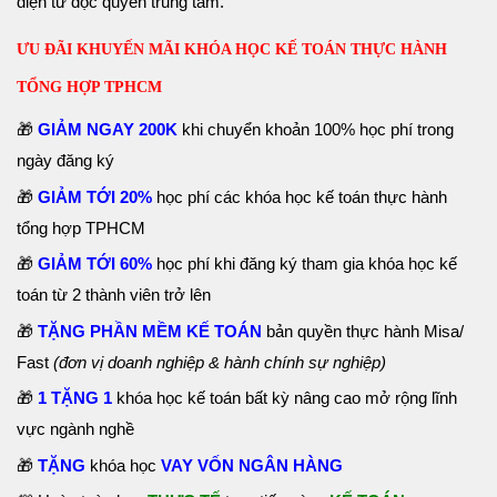
điện tử độc quyền trung tâm.
ƯU ĐÃI KHUYẾN MÃI KHÓA HỌC KẾ TOÁN THỰC HÀNH
TỔNG HỢP TPHCM
🎁
GIẢM NGAY 200K
khi chuyển khoản 100% học phí trong
ngày đăng ký
🎁
GIẢM TỚI 20%
học phí các khóa học kế toán thực hành
tổng hợp TPHCM
🎁
GIẢM TỚI 60%
học phí khi đăng ký tham gia khóa học kế
toán từ 2 thành viên trở lên
🎁
TẶNG PHẦN MỀM KẾ TOÁN
bản quyền thực hành Misa/
Fast
(đơn vị doanh nghiệp & hành chính sự nghiệp)
🎁
1 TẶNG 1
khóa học kế toán bất kỳ nâng cao mở rộng lĩnh
vực ngành nghề
🎁
TẶNG
khóa học
VAY VỐN NGÂN HÀNG