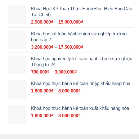
Khóa Học Kế Toán Thực Hành Đọc Hiểu Báo Cáo
Tài Chính
2.900.000
₫
–
15.000.000
₫
Khoảng
giá:
Khóa học kế toán hành chính sự nghiệp trường
từ
học cấp 2
2.900.000₫
đến
3.200.000
₫
–
17.500.000
₫
Khoảng
15.000.000₫
giá:
Khóa học nguyên lý kế toán hành chính sự nghiệp
từ
Thông tư 24
3.200.000₫
đến
700.000
₫
–
3.000.000
₫
Khoảng
17.500.000₫
giá:
Khoá học thực hành kế toán nhập khẩu hàng hóa
từ
700.000₫
1.800.000
₫
–
8.000.000
₫
Khoảng
đến
giá:
3.000.000₫
từ
Khoá học thực hành kế toán xuất khẩu hàng hóa
1.800.000₫
đến
1.800.000
₫
–
8.000.000
₫
Khoảng
8.000.000₫
giá:
từ
1.800.000₫