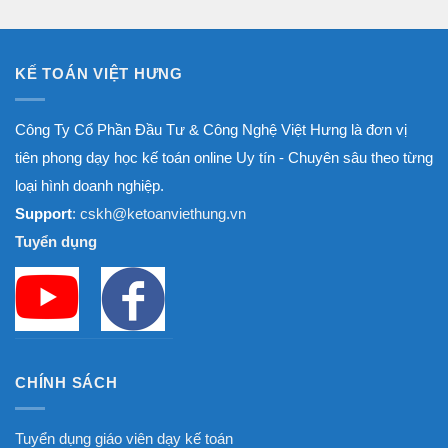
đến
8.000.000₫
KẾ TOÁN VIỆT HƯNG
Công Ty Cổ Phần Đầu Tư & Công Nghệ Việt Hưng là đơn vị
tiên phong dạy học kế toán online Uy tín - Chuyên sâu theo từng
loại hình doanh nghiệp.
Support
: cskh@ketoanviethung.vn
Tuyển dụng
CHÍNH SÁCH
Tuyển dụng giáo viên dạy kế toán