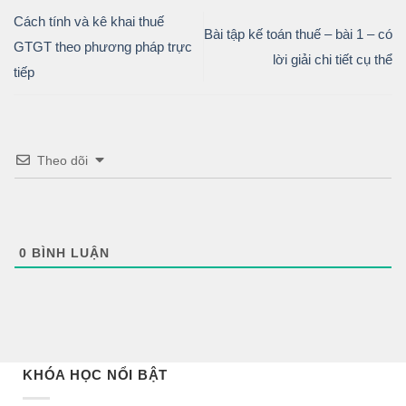
Cách tính và kê khai thuế
Bài tập kế toán thuế – bài 1 – có
GTGT theo phương pháp trực
lời giải chi tiết cụ thể
tiếp
Theo dõi
0
BÌNH LUẬN
KHÓA HỌC NỔI BẬT