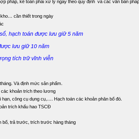
ợp pháp, kế toán phải xử lý ngay theo quy định và các văn bản pháp 
t kho… cần thiết trong ngày
ác
sổ, hạch toán được lưu giữ 5 năm
được lưu giữ 10 năm
ọng tích trữ vĩnh viễn
g tháng. Và định mức sản phẩm.
 các khoản trích theo lương
ài hạn, công cụ dụng cụ,…. Hạch toán các khoản phân bổ đó.
khoản trích khấu hao TSCĐ
 bổ, trả trước, trích trước hàng tháng