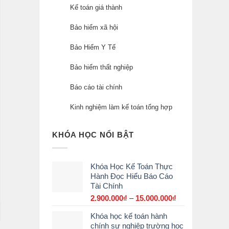
Kế toán giá thành
Bảo hiểm xã hội
Bảo Hiểm Y Tế
Bảo hiểm thất nghiệp
Báo cáo tài chính
Kinh nghiệm làm kế toán tổng hợp
KHÓA HỌC NỔI BẬT
Khóa Học Kế Toán Thực
Hành Đọc Hiểu Báo Cáo
Tài Chính
2.900.000
₫
–
15.000.000
₫
Khoảng
giá:
Khóa học kế toán hành
từ
chính sự nghiệp trường học
2.900.000₫