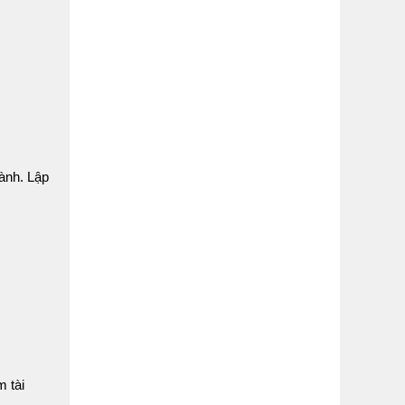
hành. Lập
m tài