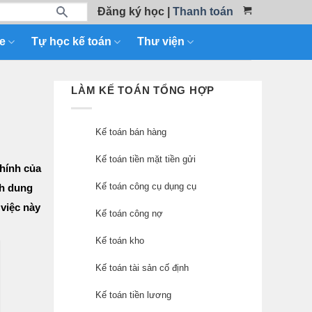
Đăng ký học
|
Thanh toán
e
Tự học kế toán
Thư viện
LÀM KẾ TOÁN TỔNG HỢP
Kế toán bán hàng
Kế toán tiền mặt tiền gửi
chính của
Kế toán công cụ dụng cụ
nh dung
 việc này
Kế toán công nợ
Kế toán kho
Kế toán tài sản cố định
Kế toán tiền lương