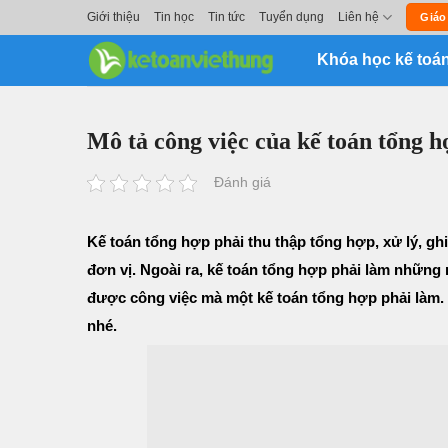
Skip
Giới thiệu
Tin học
Tin tức
Tuyển dụng
Liên hệ
Giáo
to
Khóa học kế toá
content
Mô tả công việc của kế toán tổng 
Đánh giá
Kế toán tổng hợp
phải thu thập tổng hợp, xử lý, gh
đơn vị. Ngoài ra, kế toán tổng hợp phải làm những
được công việc mà một kế toán tổng hợp phải làm. H
nhé.