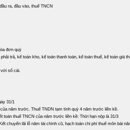
 đầu ra, đầu vào, thuế TNCN
hóa đơn quý
hải trả, kế toán kho, kế toán thanh toán, kế toán thuế, kế toán giá t
 với sổ cái.
gày 31/1
của năm trước. Thuế TNDN tạm tính quý 4 năm trước liền kề.
t toán thuế TNCN của năm trước liền kề: Thời hạn nộp là 31/3
ết chuyển lãi lỗ năm tài chính cũ, hạch toán chi phí thuế môn bài nă