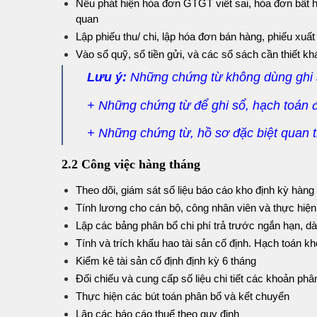
Nếu phát hiện hóa đơn GTGT viết sai, hóa đơn bất h
quan
Lập phiếu thu/ chi, lập hóa đơn bán hàng, phiếu xuấ
Vào sổ quỹ, sổ tiền gửi, và các sổ sách cần thiết kh
Lưu ý:
Những chứng từ không dùng ghi 
+ Những chứng từ để ghi sổ, hạch toán 
+ Những chứng từ, hồ sơ đặc biệt quan tr
2.2 Công việc hàng tháng
Theo dõi, giám sát số liệu báo cáo kho định kỳ hàn
Tính lương cho cán bộ, công nhân viên và thực hiện
Lập các bảng phân bổ chi phí trả trước ngắn hạn, d
Tính và trích khấu hao tài sản cố định. Hạch toán 
Kiểm kê tài sản cố định định kỳ 6 tháng
Đối chiếu và cung cấp số liệu chi tiết các khoản phân
Thực hiện các bút toán phân bổ và kết chuyển
Lập các báo cáo thuế theo quy định