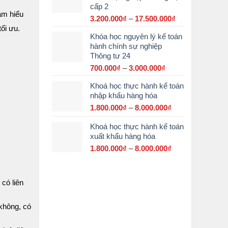
cấp 2
đến
 am hiểu
15.000.000₫
3.200.000
₫
–
17.500.000
₫
Khoảng
tối ưu.
giá:
Khóa học nguyên lý kế toán
từ
hành chính sự nghiệp
3.200.000₫
Thông tư 24
đến
17.500.000₫
700.000
₫
–
3.000.000
₫
Khoảng
giá:
Khoá học thực hành kế toán
từ
nhập khẩu hàng hóa
700.000₫
đến
1.800.000
₫
–
8.000.000
₫
Khoảng
3.000.000₫
giá:
Khoá học thực hành kế toán
từ
xuất khẩu hàng hóa
1.800.000₫
đến
1.800.000
₫
–
8.000.000
₫
Khoảng
8.000.000₫
giá:
từ
1.800.000₫
 có liên
đến
8.000.000₫
không, có