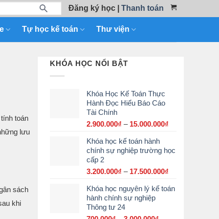
Đăng ký học
|
Thanh toán
e
Tự học kế toán
Thư viện
KHÓA HỌC NỔI BẬT
Khóa Học Kế Toán Thực
Hành Đọc Hiểu Báo Cáo
Tài Chính
tính toán
2.900.000
₫
–
15.000.000
₫
Khoảng
những lưu
giá:
Khóa học kế toán hành
từ
chính sự nghiệp trường học
2.900.000₫
cấp 2
đến
15.000.000₫
3.200.000
₫
–
17.500.000
₫
Khoảng
giá:
Khóa học nguyên lý kế toán
ngân sách
từ
hành chính sự nghiệp
3.200.000₫
sau khi
Thông tư 24
đến
17.500.000₫
700.000
₫
–
3.000.000
₫
Khoảng