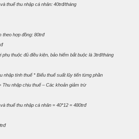
 và thuế thu nhập cá nhân: 40trđ/tháng
 theo hợp đồng: 80trđ
rđ
phụ thuộc đủ điều kiện, bảo hiểm bắt buộc là 3trđ/tháng
 nhập tính thuế * Biểu thuế suất lũy tiến từng phần
= Thu nhập chịu thuế – Các khoản giảm trừ
 và thuế thu nhập cá nhân = 40*12 = 480trđ
trđ