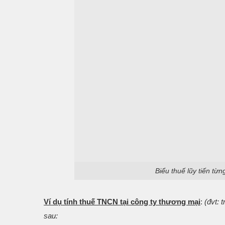
Biểu thuế lũy tiến từ
Ví dụ tính thuế TNCN tại công ty thương mại
:
(đvt: 
sau: