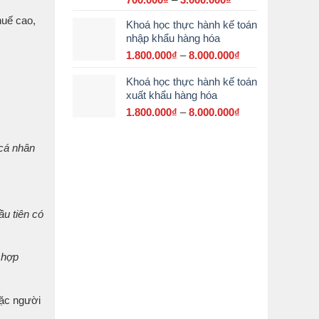
giá:
huế cao,
Khoá học thực hành kế toán
từ
nhập khẩu hàng hóa
700.000₫
đến
1.800.000
₫
–
8.000.000
₫
Khoảng
3.000.000₫
giá:
Khoá học thực hành kế toán
từ
xuất khẩu hàng hóa
1.800.000₫
đến
1.800.000
₫
–
8.000.000
₫
Khoảng
8.000.000₫
giá:
từ
 cá nhân
1.800.000₫
đến
8.000.000₫
ầu tiên có
 hợp
oặc người