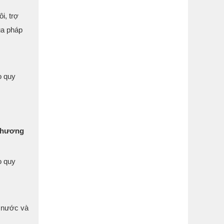
i, trợ
ủa pháp
o quy
 thương
o quy
à nước và