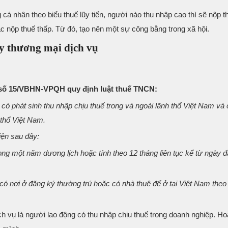
cá nhân theo biểu thuế lũy tiến, người nào thu nhập cao thì sẽ nộp t
c nộp thuế thấp. Từ đó, tạo nên một sự công bằng trong xã hội.
ty thương mại dịch vụ
ứ số 15/VBHN-VPQH quy định luật thuế TNCN:
 có phát sinh thu nhập chịu thuế trong và ngoài lãnh thổ Việt Nam và
 thổ Việt Nam.
iện sau đây:
ong một năm dương lịch hoặc tính theo 12 tháng liên tục kể từ ngày đ
ó nơi ở đăng ký thường trú hoặc có nhà thuê để ở tại Việt Nam theo
h vụ là người lao động có thu nhập chịu thuế trong doanh nghiệp. H