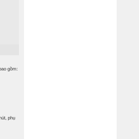
 bao gồm:
hút, phụ