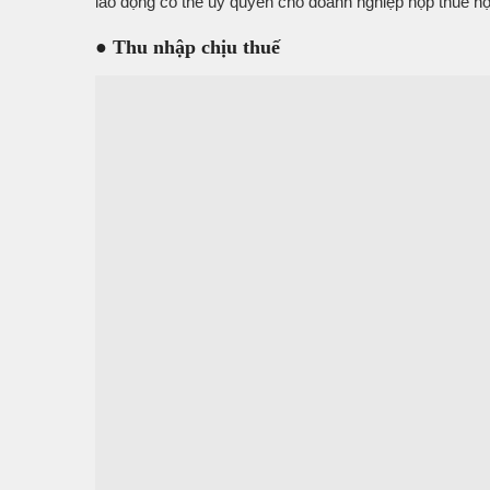
lao động có thể ủy quyền cho doanh nghiệp nộp thuế h
● Thu nhập chịu thuế