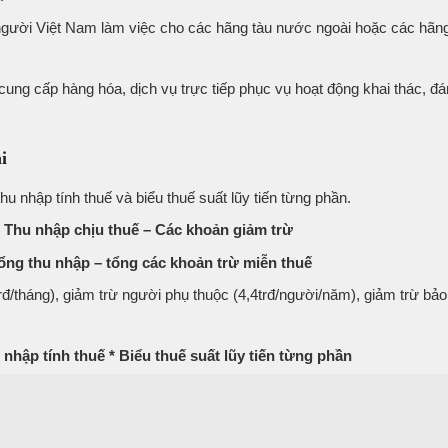
à người Việt Nam làm việc cho các hãng tàu nước ngoài hoặc các hãng
cung cấp hàng hóa, dịch vụ trực tiếp phục vụ hoạt động khai thác, đá
i
thu nhập tính thuế và biểu thuế suất lũy tiến từng phần.
= Thu nhập chịu thuế – Các khoản giảm trừ
ổng thu nhập – tổng các khoản trừ miễn thuế
đ/tháng), giảm trừ người phụ thuộc (4,4trđ/người/năm), giảm trừ bảo
nhập tính thuế * Biểu thuế suất lũy tiến từng phần