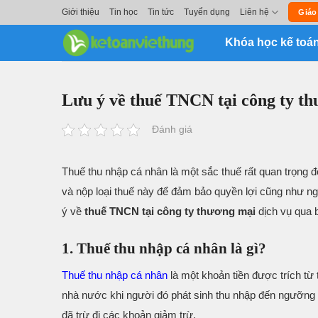
Skip
Giới thiệu
Tin học
Tin tức
Tuyển dụng
Liên hệ
Giáo
to
Khóa học kế toá
content
Lưu ý về thuế TNCN tại công ty th
Đánh giá
Thuế thu nhập cá nhân là một sắc thuế rất quan trọng đố
và nộp loại thuế này để đảm bảo quyền lợi cũng như n
ý về
thuế TNCN tại công ty thương mại
dịch vụ qua b
1. Thuế thu nhập cá nhân là gì?
Thuế thu nhập cá nhân
là một khoản tiền được trích từ
nhà nước khi người đó phát sinh thu nhập đến ngưỡng 
đã trừ đi các khoản giảm trừ.