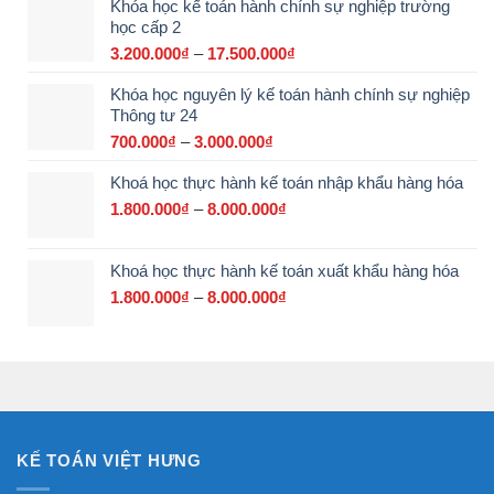
Khóa học kế toán hành chính sự nghiệp trường
từ
học cấp 2
2.900.000₫
đến
3.200.000
₫
–
17.500.000
₫
Khoảng
15.000.000₫
giá:
Khóa học nguyên lý kế toán hành chính sự nghiệp
từ
Thông tư 24
3.200.000₫
đến
700.000
₫
–
3.000.000
₫
Khoảng
17.500.000₫
giá:
Khoá học thực hành kế toán nhập khẩu hàng hóa
từ
700.000₫
1.800.000
₫
–
8.000.000
₫
Khoảng
đến
giá:
3.000.000₫
từ
Khoá học thực hành kế toán xuất khẩu hàng hóa
1.800.000₫
đến
1.800.000
₫
–
8.000.000
₫
Khoảng
8.000.000₫
giá:
từ
1.800.000₫
đến
8.000.000₫
KẾ TOÁN VIỆT HƯNG