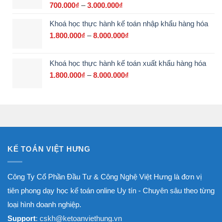
đến
700.000
₫
–
3.000.000
₫
Khoảng
17.500.000₫
giá:
Khoá học thực hành kế toán nhập khẩu hàng hóa
từ
700.000₫
1.800.000
₫
–
8.000.000
₫
Khoảng
đến
giá:
3.000.000₫
từ
Khoá học thực hành kế toán xuất khẩu hàng hóa
1.800.000₫
đến
1.800.000
₫
–
8.000.000
₫
Khoảng
8.000.000₫
giá:
từ
1.800.000₫
đến
8.000.000₫
KẾ TOÁN VIỆT HƯNG
Công Ty Cổ Phần Đầu Tư & Công Nghệ Việt Hưng là đơn vị
tiên phong dạy học kế toán online Uy tín - Chuyên sâu theo từng
loại hình doanh nghiệp.
Support
: cskh@ketoanviethung.vn