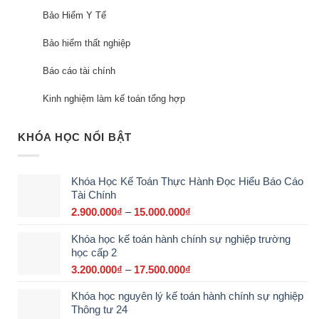
Bảo Hiểm Y Tế
Bảo hiểm thất nghiệp
Báo cáo tài chính
Kinh nghiệm làm kế toán tổng hợp
KHÓA HỌC NỔI BẬT
Khóa Học Kế Toán Thực Hành Đọc Hiểu Báo Cáo
Tài Chính
2.900.000
₫
–
15.000.000
₫
Khoảng
giá:
Khóa học kế toán hành chính sự nghiệp trường
từ
học cấp 2
2.900.000₫
đến
3.200.000
₫
–
17.500.000
₫
Khoảng
15.000.000₫
giá:
Khóa học nguyên lý kế toán hành chính sự nghiệp
từ
Thông tư 24
3.200.000₫