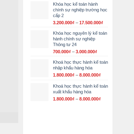
Khóa học kế toán hành
từ
chính sự nghiệp trường học
2.900.000₫
cấp 2
đến
15.000.000₫
3.200.000
₫
–
17.500.000
₫
Khoảng
giá:
Khóa học nguyên lý kế toán
từ
hành chính sự nghiệp
3.200.000₫
Thông tư 24
đến
17.500.000₫
700.000
₫
–
3.000.000
₫
Khoảng
giá:
Khoá học thực hành kế toán
từ
nhập khẩu hàng hóa
700.000₫
đến
1.800.000
₫
–
8.000.000
₫
Khoảng
3.000.000₫
giá:
Khoá học thực hành kế toán
từ
xuất khẩu hàng hóa
1.800.000₫
đến
1.800.000
₫
–
8.000.000
₫
Khoảng
8.000.000₫
giá:
từ
1.800.000₫
đến
8.000.000₫