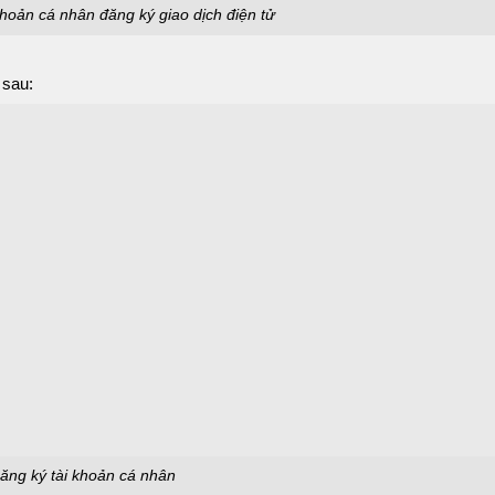
hoản cá nhân đăng ký giao dịch điện tử
sau:
ăng ký tài khoản cá nhân