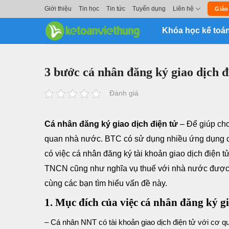
Skip
Giới thiệu
Tin học
Tin tức
Tuyển dụng
Liên hệ
Giáo
to
Khóa học kế toá
content
3 bước cá nhân đăng ký giao dịch đ
Đánh giá
Cá nhân đăng ký giao dịch điện tử
–
Để giúp cho
quan nhà nước. BTC có sử dụng nhiều ứng dụng côn
có việc cá nhân đăng ký tài khoản giao dịch điện 
TNCN cũng như nghĩa vụ thuế với nhà nước được 
cùng các bạn tìm hiểu vấn đề này.
1. Mục đích của việc cá nhân đăng ký gi
– Cá nhân NNT có tài khoản giao dịch điện tử với cơ qu