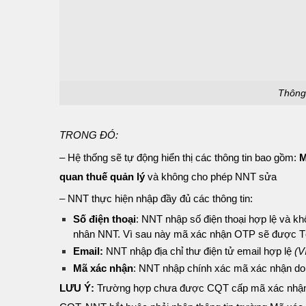
Thông 
TRONG ĐÓ:
– Hệ thống sẽ tự động hiển thị các thông tin bao gồm:
M
quan thuế quản lý
và không cho phép NNT sửa
–
NNT thực hiện nhập đầy đủ các thông tin:
Số điện thoại
: NNT nhập số điện thoại hợp lệ và kh
nhân NNT. Vì sau này mã xác nhận OTP sẽ được Tổng
Email:
NNT nhập địa chỉ thư điện tử email hợp lệ
(V
Mã xác nhận
: NNT nhập chính xác mã xác nhận do 
LƯU Ý
:
Trường hợp chưa được CQT cấp mã xác nhận, 