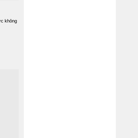
hực không