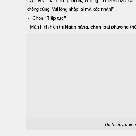
CQT, NNT bắt buộc phải nhập thông tin trường Mã xác nh
không đúng. Vui lòng nhập lại mã xác nhận!”
Chọn
“Tiếp tục”
–
Màn hình hiển thị
Ngân hàng, chọn loại phương thức
Hình thức thanh