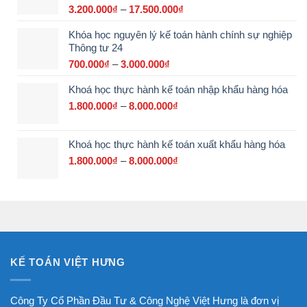
đến
3.200.000
₫
–
17.500.000
₫
Khoảng
15.000.000₫
giá:
Khóa học nguyên lý kế toán hành chính sự nghiệp
từ
Thông tư 24
3.200.000₫
đến
700.000
₫
–
3.000.000
₫
Khoảng
17.500.000₫
giá:
Khoá học thực hành kế toán nhập khẩu hàng hóa
từ
700.000₫
1.800.000
₫
–
8.000.000
₫
Khoảng
đến
giá:
3.000.000₫
từ
Khoá học thực hành kế toán xuất khẩu hàng hóa
1.800.000₫
đến
1.800.000
₫
–
8.000.000
₫
Khoảng
8.000.000₫
giá:
từ
1.800.000₫
đến
8.000.000₫
KẾ TOÁN VIỆT HƯNG
Công Ty Cổ Phần Đầu Tư & Công Nghệ Việt Hưng là đơn vị