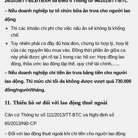
26/2016/TT-BLĐTBXH và Điều 4 Thông tư 96/2015/TT-BTC
– Nếu doanh nghiệp tự tổ chức bữa ăn trưa cho người lao
động
Thì các khoản chi phí cho việc nấu ăn sẽ không bị khống
chế.
Tuy nhiên phải có đầy đủ hóa đơn, chứng từ hợp lý, hợp lệ
của các nguyên liệu mua vào. Đồng thời phần ăn giữa ca
này phải được ghi rõ tại 1 trong các hồ sơ: Hợp đồng lao
động, thỏa ước lao động tập thể, quy chế tài chính,…..
– Nếu doanh nghiệp chi tiền ăn trưa bằng tiền cho người
lao động. Thì mức chi tối đa không được vượt quá 730.000
đồng/người/tháng.
11. Thiếu hồ sơ đối với lao động thuê ngoài
Căn cứ Thông tư số
111/2013/TT-BTC
và
Nghị định số
65/2013/NĐ-CP
– Đối với lao động thuê ngoài khi chi tiền cho người lao động