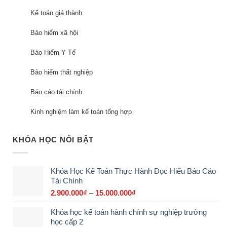
Kế toán giá thành
Bảo hiểm xã hội
Bảo Hiểm Y Tế
Bảo hiểm thất nghiệp
Báo cáo tài chính
Kinh nghiệm làm kế toán tổng hợp
KHÓA HỌC NỔI BẬT
Khóa Học Kế Toán Thực Hành Đọc Hiểu Báo Cáo
Tài Chính
2.900.000
₫
–
15.000.000
₫
Khoảng
giá:
Khóa học kế toán hành chính sự nghiệp trường
từ
học cấp 2
2.900.000₫