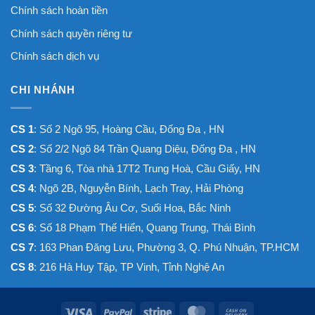
Chính sách hoàn tiền
Chính sách quyền riêng tư
Chính sách dịch vụ
CHI NHÁNH
CS 1
: Số 2 Ngõ 95, Hoàng Cầu, Đống Đa , HN
CS 2
: Số 2/2 Ngõ 84 Trần Quang Diệu, Đống Đa , HN
CS 3
: Tầng 6, Tòa nhà 17T2 Trung Hoà, Cầu Giấy, HN
CS 4
: Ngõ 2B, Nguyễn Bính, Lạch Tray, Hải Phòng
CS 5
: Số 32 Đường Âu Cơ, Suối Hoa, Bắc Ninh
CS 6
: Số 18 Phạm Thế Hiển, Quang Trung, Thái Bình
CS 7
: 163 Phan Đăng Lưu, Phường 3, Q. Phú Nhuận, TP.HCM
CS 8
: 216 Hà Huy Tập, TP Vinh, Tỉnh Nghệ An
Visa
PayPal
Stripe
MasterCard
Cash