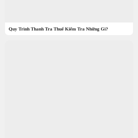
Quy Trình Thanh Tra Thuế Kiểm Tra Những Gì?