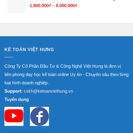
đến
1.800.000
₫
–
8.000.000
₫
Khoảng
8.000.000₫
giá:
từ
1.800.000₫
đến
8.000.000₫
KẾ TOÁN VIỆT HƯNG
Công Ty Cổ Phần Đầu Tư & Công Nghệ Việt Hưng là đơn vị
tiên phong dạy học kế toán online Uy tín - Chuyên sâu theo từng
loại hình doanh nghiệp.
Support
: cskh@ketoanviethung.vn
Tuyển dụng