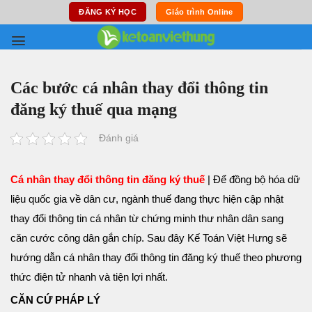
Skip
ĐĂNG KÝ HỌC
Giáo trình Online
to
content
Các bước cá nhân thay đổi thông tin
đăng ký thuế qua mạng
Đánh giá
Cá nhân thay đổi thông tin đăng ký thuế
| Để đồng bộ hóa dữ
liệu quốc gia về dân cư, ngành thuế đang thực hiện cập nhật
thay đổi thông tin cá nhân từ chứng minh thư nhân dân sang
căn cước công dân gắn chíp. Sau đây Kế Toán Việt Hưng sẽ
hướng dẫn cá nhân thay đổi thông tin đăng ký thuế theo phương
thức điện tử nhanh và tiện lợi nhất.
CĂN CỨ PHÁP LÝ