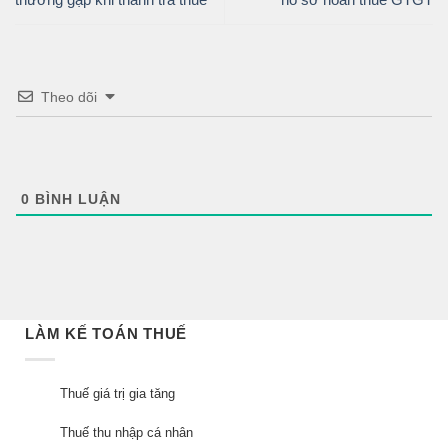
Theo dõi
0
BÌNH LUẬN
LÀM KẾ TOÁN THUẾ
Thuế giá trị gia tăng
Thuế thu nhập cá nhân