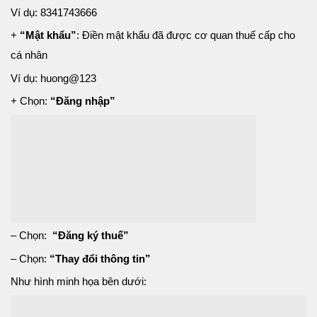
Ví dụ
: 8341743666
+
“Mật khẩu”
: Điền mật khẩu đã được cơ quan thuế cấp cho
cá nhân
Ví dụ
: huong@123
+ Chọn:
“Đăng nhập”
– Chọn:
“Đăng ký thuế”
– Chọn:
“Thay đổi thông tin”
Như hình minh họa bên dưới: