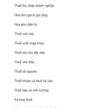
Thuế thu nhập doanh nghiệp
Hóa đơn giá trị gia tăng
Hoá đơn điện tử
Thuế môn bài
Thuế xuất nhập khẩu
Thuế tiêu thụ đặc biệt
Thuế nhà thầu
Thuế tài nguyên
Thuế khoán và thuê tài sản
Thuế bảo vệ môi trường
Kê khai thuế