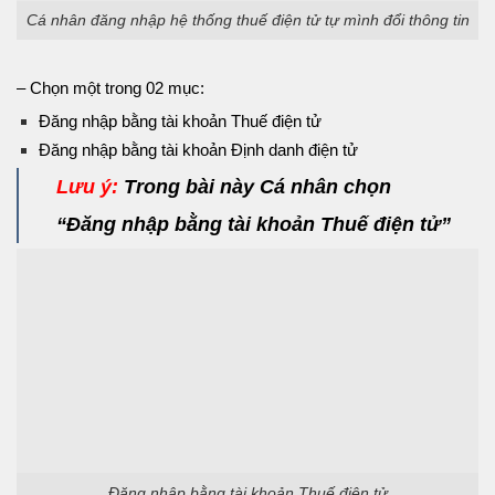
Cá nhân đăng nhập hệ thống thuế điện tử tự mình đổi thông tin
– Chọn một trong 02 mục:
Đăng nhập bằng tài khoản Thuế điện tử
Đăng nhập bằng tài khoản Định danh điện tử
Lưu ý:
Trong bài này Cá nhân chọn
“Đăng nhập bằng tài khoản Thuế điện tử”
Đăng nhập bằng tài khoản Thuế điện tử