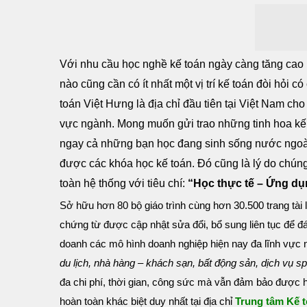
Với nhu cầu học nghề kế toán ngày càng tăng cao l
nào cũng cần có ít nhất một vị trí kế toán đòi hỏi
toán Việt Hưng là địa chỉ đầu tiên tại Việt Nam cho
vực ngành. Mong muốn gửi trao những tinh hoa kế 
ngay cả những bạn học đang sinh sống nước ngoài 
được các khóa học kế toán. Đó cũng là lý do chúng 
toàn hệ thống với tiêu chí:
“Học thực tế – Ứng dụn
Sở hữu hơn 80 bộ giáo trình cùng hơn 30.500 trang tài
chứng từ được cập nhật sửa đổi, bổ sung liên tục để 
doanh các mô hình doanh nghiệp hiện nay đa lĩnh vực
du lịch, nhà hàng – khách sạn, bất động sản, dịch vụ s
đa chi phí, thời gian, công sức mà vẫn đảm bảo được 
hoàn toàn khác biệt duy nhất tại địa chỉ
Trung tâm Kế 