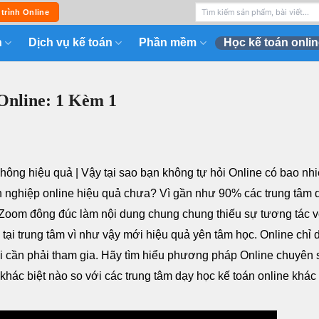
 trình Online
n
Dịch vụ kế toán
Phần mềm
Học kế toán onlin
Online: 1 Kèm 1
hông hiệu quả | Vậy tại sao bạn không tự hỏi Online có bao nh
 nghiệp online hiệu quả chưa? Vì gần như 90% các trung tâm 
 Zoom đông đúc làm nội dung chung chung thiếu sự tương tác v
 tại trung tâm vì như vậy mới hiệu quả yên tâm học. Online chỉ
i cần phải tham gia. Hãy tìm hiểu phương pháp Online chuyên 
hác biệt nào so với các trung tâm dạy học kế toán online khác