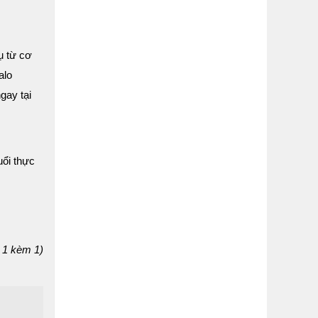
ụ từ cơ
alo
gay tại
uổi thực
 1 kèm 1)