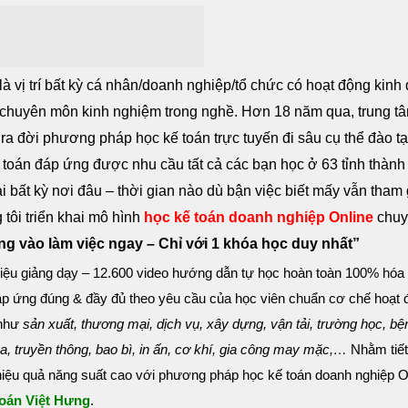
à vị trí bất kỳ cá nhân/doanh nghiệp/tổ chức có hoạt động kinh
 có chuyên môn kinh nghiệm trong nghề. Hơn 18 năm qua, trung t
 ra đời phương pháp học kế toán trực tuyến đi sâu cụ thể đào tạ
toán đáp ứng được nhu cầu tất cả các bạn học ở 63 tỉnh thành
bất kỳ nơi đâu – thời gian nào dù bận việc biết mấy vẫn tham 
tôi triển khai mô hình
học kế toán doanh nghiệp Online
chuy
g vào làm việc ngay – Chỉ với 1 khóa học duy nhất”
 liệu giảng dạy – 12.600 video hướng dẫn tự học hoàn toàn 100% hóa
đáp ứng đúng & đầy đủ theo yêu cầu của học viên chuẩn cơ chế hoạt 
 như
sản xuất, thương mại, dịch vụ, xây dựng, vận tải, trường học, bệ
pa, truyền thông, bao bì, in ấn, cơ khí, gia công may mặc,…
Nhằm tiết
hiệu quả năng suất cao với phương pháp học kế toán doanh nghiệp O
toán Việt Hưng
.