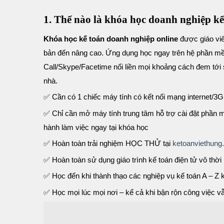
1. Thế nào là khóa học doanh nghiệp kế
Khóa học kế toán doanh nghiệp online
được giáo viê
bản đến nâng cao. Ứng dụng học ngay trên hệ phần mềm
Call/Skype/Facetime nối liền mọi khoảng cách đem tới
nhà.
✅ Cần có 1 chiếc máy tính có kết nối mạng internet/3
✅ Chỉ cần mở máy tính trung tâm hỗ trợ cài đặt phần 
hành làm việc ngay tại khóa học
✅ Hoàn toàn trải nghiệm HỌC THỬ tại
ketoanviethun
✅ Hoàn toàn sử dụng giáo trình kế toán điện tử vô thời
✅ Học đến khi thành thạo các nghiệp vụ kế toán A – Z 
✅ Học mọi lúc mọi nơi – kể cả khi bận rộn công việc v