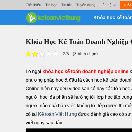
Skip
Giới thiệu
Tin học
Tin tức
Tuyển dụng
Liên hệ
Giáo
to
Khóa học kế toá
content
Khóa Học Kế Toán Doanh Nghiệp 
2/5 - (3 bình chọn)
Lo ngại
khóa học kế toán doanh nghiệp online
k
phương pháp học & đâu là cách học kế toán doanh
Online hiện nay đều video sẵn có hay các lớp học
người học, đa phần sẽ hướng tới lớp học tập trung
người nào quá bận việc không tới lớp được thì mớ
có tại
Kế toán Việt Hưng
được đánh giá cao có sự k
viết ngay sau đây.