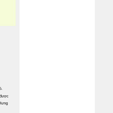
ó.
 được
 Hưng