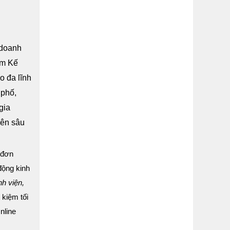
 doanh
âm Kế
o đa lĩnh
 phố,
gia
ên sâu
 đơn
động kinh
nh viện,
 kiệm tối
nline