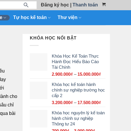
Đăng ký học
|
Thanh toán
e
Tự học kế toán
Thư viện
KHÓA HỌC NỔI BẬT
Khóa Học Kế Toán Thực
Hành Đọc Hiểu Báo Cáo
Tài Chính
iêu
2.900.000
₫
–
15.000.000
₫
Khoảng
dạy
giá:
Khóa học kế toán hành
từ
ới
chính sự nghiệp trường học
2.900.000₫
cấp 2
đến
 dành cho
15.000.000₫
3.200.000
₫
–
17.500.000
₫
Khoảng
sâu chỉ
giá:
Khóa học nguyên lý kế toán
 qua bài
từ
hành chính sự nghiệp
3.200.000₫
Thông tư 24
đến
17.500.000₫
700.000
₫
–
3.000.000
₫
Khoảng