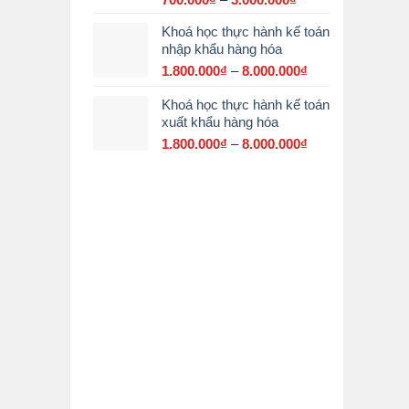
giá:
Khoá học thực hành kế toán
từ
nhập khẩu hàng hóa
700.000₫
đến
1.800.000
₫
–
8.000.000
₫
Khoảng
3.000.000₫
giá:
Khoá học thực hành kế toán
từ
xuất khẩu hàng hóa
1.800.000₫
đến
1.800.000
₫
–
8.000.000
₫
Khoảng
8.000.000₫
giá:
từ
1.800.000₫
đến
8.000.000₫