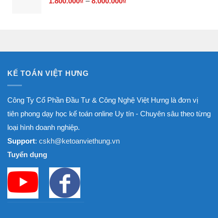
1.800.000
₫
–
8.000.000
₫
Khoảng
8.000.000₫
giá:
từ
1.800.000₫
đến
8.000.000₫
KẾ TOÁN VIỆT HƯNG
Công Ty Cổ Phần Đầu Tư & Công Nghệ Việt Hưng là đơn vị
tiên phong dạy học kế toán online Uy tín - Chuyên sâu theo từng
loại hình doanh nghiệp.
Support
: cskh@ketoanviethung.vn
Tuyển dụng