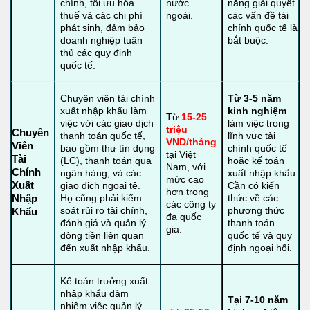
chính, tối ưu hóa
nước
năng giải quyết
thuế và các chi phí
ngoài.
các vấn đề tài
phát sinh, đảm bảo
chính quốc tế là
doanh nghiệp tuân
bắt buộc.
thủ các quy định
quốc tế.
Chuyên viên tài chính
Từ 3-5 năm
xuất nhập khẩu làm
kinh nghiệm
Từ
15-25
việc với các giao dịch
làm việc trong
triệu
Chuyên
thanh toán quốc tế,
lĩnh vực tài
VND/tháng
Viên
bao gồm thư tín dụng
chính quốc tế
tại Việt
Tài
(LC), thanh toán qua
hoặc kế toán
Nam, với
Chính
ngân hàng, và các
xuất nhập khẩu.
mức cao
Xuất
giao dịch ngoại tệ.
Cần có kiến
hơn trong
Họ cũng phải kiểm
thức về các
Nhập
các công ty
soát rủi ro tài chính,
phương thức
Khẩu
đa quốc
đánh giá và quản lý
thanh toán
gia.
dòng tiền liên quan
quốc tế và quy
đến xuất nhập khẩu.
định ngoại hối.
Kế toán trưởng xuất
nhập khẩu đảm
Tại 7-10 năm
nhiệm việc quản lý