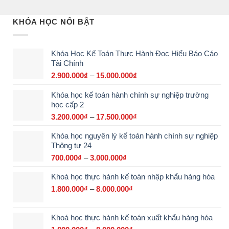
KHÓA HỌC NỔI BẬT
Khóa Học Kế Toán Thực Hành Đọc Hiểu Báo Cáo
Tài Chính
2.900.000
₫
–
15.000.000
₫
Khoảng
giá:
Khóa học kế toán hành chính sự nghiệp trường
từ
học cấp 2
2.900.000₫
đến
3.200.000
₫
–
17.500.000
₫
Khoảng
15.000.000₫
giá:
Khóa học nguyên lý kế toán hành chính sự nghiệp
từ
Thông tư 24
3.200.000₫
đến
700.000
₫
–
3.000.000
₫
Khoảng
17.500.000₫
giá:
Khoá học thực hành kế toán nhập khẩu hàng hóa
từ
700.000₫
1.800.000
₫
–
8.000.000
₫
Khoảng
đến
giá:
3.000.000₫
từ
Khoá học thực hành kế toán xuất khẩu hàng hóa
1.800.000₫
đến