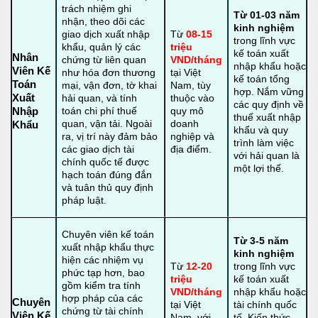
trách nhiệm ghi
Từ 01-03 năm
nhận, theo dõi các
kinh nghiệm
giao dịch xuất nhập
Từ
08-15
trong lĩnh vực
khẩu, quản lý các
triệu
kế toán xuất
Nhân
chứng từ liên quan
VND/tháng
nhập khẩu hoặc
Viên Kế
như hóa đơn thương
tại Việt
kế toán tổng
Toán
mại, vận đơn, tờ khai
Nam, tùy
hợp. Nắm vững
Xuất
hải quan, và tính
thuộc vào
các quy định về
toán chi phí thuế
quy mô
Nhập
thuế xuất nhập
quan, vận tải. Ngoài
doanh
Khẩu
khẩu và quy
ra, vị trí này đảm bảo
nghiệp và
trình làm việc
các giao dịch tài
địa điểm.
với hải quan là
chính quốc tế được
một lợi thế.
hạch toán đúng đắn
và tuân thủ quy định
pháp luật.
Chuyên viên kế toán
Từ 3-5 năm
xuất nhập khẩu thực
kinh nghiệm
hiện các nhiệm vụ
Từ
12-20
trong lĩnh vực
phức tạp hơn, bao
triệu
kế toán xuất
gồm kiểm tra tính
VND/tháng
nhập khẩu hoặc
hợp pháp của các
Chuyên
tại Việt
tài chính quốc
chứng từ tài chính
Viên Kế
Nam, với
tế. Kiến thức