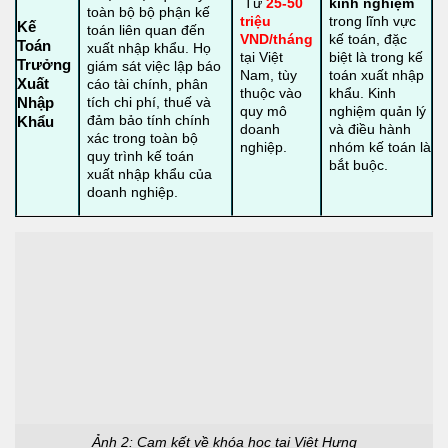
Từ
25-50
kinh nghiệm
toàn bộ bộ phận kế
triệu
trong lĩnh vực
Kế
toán liên quan đến
VND/tháng
kế toán, đặc
Toán
xuất nhập khẩu. Họ
tại Việt
biệt là trong kế
Trưởng
giám sát việc lập báo
Nam, tùy
toán xuất nhập
Xuất
cáo tài chính, phân
thuộc vào
khẩu. Kinh
tích chi phí, thuế và
Nhập
quy mô
nghiệm quản lý
đảm bảo tính chính
Khẩu
doanh
và điều hành
xác trong toàn bộ
nghiệp.
nhóm kế toán là
quy trình kế toán
bắt buộc.
xuất nhập khẩu của
doanh nghiệp.
Ảnh 2: Cam kết về khóa học tại Việt Hưng