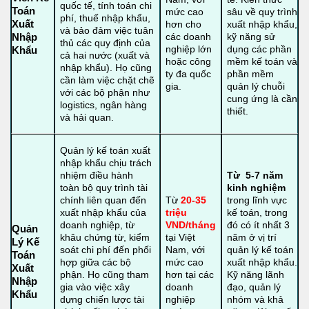
quốc tế, tính toán chi
Toán
mức cao
sâu về quy trình
phí, thuế nhập khẩu,
Xuất
hơn cho
xuất nhập khẩu,
và bảo đảm việc tuân
các doanh
kỹ năng sử
Nhập
thủ các quy định của
nghiệp lớn
dụng các phần
Khẩu
cả hai nước (xuất và
hoặc công
mềm kế toán và
nhập khẩu). Họ cũng
ty đa quốc
phần mềm
cần làm việc chặt chẽ
gia.
quản lý chuỗi
với các bộ phận như
cung ứng là cần
logistics, ngân hàng
thiết.
và hải quan.
Quản lý kế toán xuất
nhập khẩu chịu trách
nhiệm điều hành
Từ 5-7 năm
toàn bộ quy trình tài
kinh nghiệm
chính liên quan đến
Từ
20-35
trong lĩnh vực
xuất nhập khẩu của
triệu
kế toán, trong
doanh nghiệp, từ
VND/tháng
đó có ít nhất 3
Quản
khâu chứng từ, kiểm
tại Việt
năm ở vị trí
Lý Kế
soát chi phí đến phối
Nam, với
quản lý kế toán
Toán
hợp giữa các bộ
mức cao
xuất nhập khẩu.
Xuất
phận. Họ cũng tham
hơn tại các
Kỹ năng lãnh
Nhập
gia vào việc xây
doanh
đạo, quản lý
Khẩu
dựng chiến lược tài
nghiệp
nhóm và khả