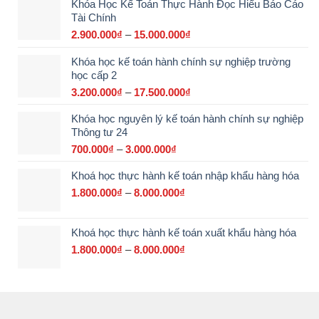
Khóa Học Kế Toán Thực Hành Đọc Hiểu Báo Cáo
Tài Chính
2.900.000
₫
–
15.000.000
₫
Khoảng
giá:
Khóa học kế toán hành chính sự nghiệp trường
từ
học cấp 2
2.900.000₫
đến
3.200.000
₫
–
17.500.000
₫
Khoảng
15.000.000₫
giá:
Khóa học nguyên lý kế toán hành chính sự nghiệp
từ
Thông tư 24
3.200.000₫
đến
700.000
₫
–
3.000.000
₫
Khoảng
17.500.000₫
giá:
Khoá học thực hành kế toán nhập khẩu hàng hóa
từ
700.000₫
1.800.000
₫
–
8.000.000
₫
Khoảng
đến
giá:
3.000.000₫
từ
Khoá học thực hành kế toán xuất khẩu hàng hóa
1.800.000₫
đến
1.800.000
₫
–
8.000.000
₫
Khoảng
8.000.000₫
giá:
từ
1.800.000₫
đến
8.000.000₫