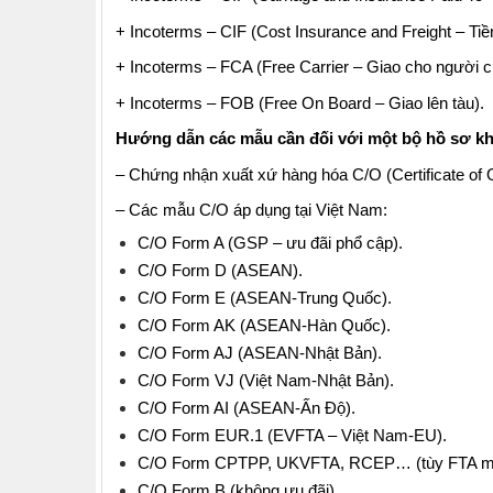
+ Incoterms – CIF (Cost Insurance and Freight – Ti
+ Incoterms – FCA (Free Carrier – Giao cho người 
+ Incoterms – FOB (Free On Board – Giao lên tàu).
Hướng dẫn các mẫu cần đối với một bộ hồ sơ kh
– Chứng nhận xuất xứ hàng hóa C/O (Certificate of O
– Các mẫu C/O áp dụng tại Việt Nam:
C/O Form A (GSP – ưu đãi phổ cập).
C/O Form D (ASEAN).
C/O Form E (ASEAN-Trung Quốc).
C/O Form AK (ASEAN-Hàn Quốc).
C/O Form AJ (ASEAN-Nhật Bản).
C/O Form VJ (Việt Nam-Nhật Bản).
C/O Form AI (ASEAN-Ấn Độ).
C/O Form EUR.1 (EVFTA – Việt Nam-EU).
C/O Form CPTPP, UKVFTA, RCEP… (tùy FTA mớ
C/O Form B (không ưu đãi).