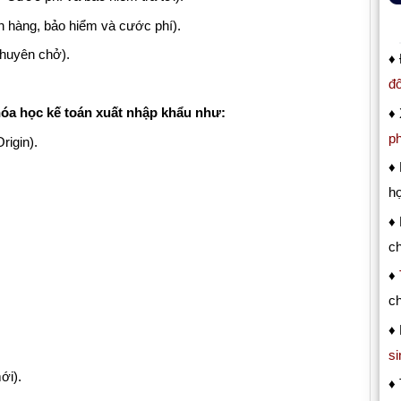
ền hàng, bảo hiểm và cước phí).
chuyên chở).
♦
đố
óa học kế toán xuất nhập khẩu như:
♦
ph
rigin).
♦ 
hợ
♦ 
c
♦
c
♦
si
i).
♦