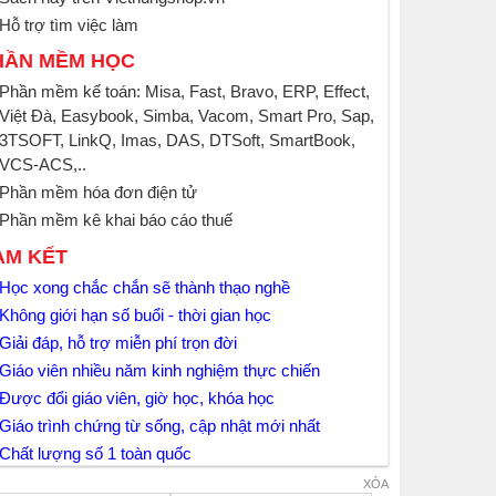
Hỗ trợ tìm việc làm
HẦN MỀM HỌC
Phần mềm kế toán: Misa, Fast, Bravo, ERP, Effect,
Việt Đà, Easybook, Simba, Vacom, Smart Pro, Sap,
3TSOFT, LinkQ, Imas, DAS, DTSoft, SmartBook,
VCS-ACS,..
Phần mềm hóa đơn điện tử
Phần mềm kê khai báo cáo thuế
AM KẾT
Học xong chắc chắn sẽ thành thạo nghề
Không giới hạn số buổi - thời gian học
Giải đáp, hỗ trợ miễn phí trọn đời
Giáo viên nhiều năm kinh nghiệm thực chiến
Được đổi giáo viên, giờ học, khóa học
Giáo trình chứng từ sống, cập nhật mới nhất
Chất lượng số 1 toàn quốc
XÓA