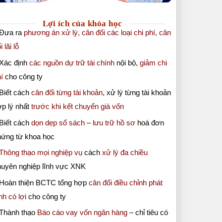
Lợi ích của khóa học
 Đưa ra
phương án xử lý, cân đối các loại chi phí, cân
i lãi lỗ
 Xác định
các nguồn dự trữ tài chính
nội bộ,
giảm chi
í
cho công ty
Biết cách
cân đối từng tài khoản
, xử lý từng tài khoản
p lý nhất
trước khi kết chuyển giá vốn
Biết cách
dọn dẹp sổ sách
–
lưu trữ hồ sơ
hoá đơn
hứng từ khoa học
Thông thạo mọi nghiệp vụ
cách
xử lý đa chiều
huyên nghiệp lĩnh vực XNK
 Hoàn thiện BCTC tổng hợp
cân đối điều chỉnh phát
nh có lợi
cho công ty
 Thành thạo
Báo cáo vay vốn ngân hàng
– chỉ tiêu có