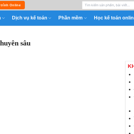
 trình Online
n
Dịch vụ kế toán
Phần mềm
Học kế toán onlin
chuyên sâu
K