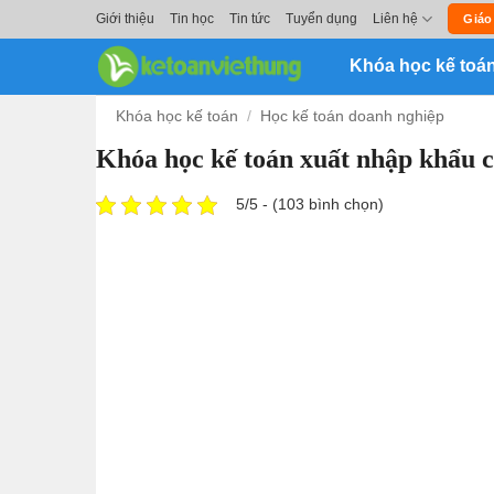
Skip
Giới thiệu
Tin học
Tin tức
Tuyển dụng
Liên hệ
Giáo
to
Khóa học kế toá
content
Khóa học kế toán
/
Học kế toán doanh nghiệp
Khóa học kế toán xuất nhập khẩu 
5/5 - (103 bình chọn)