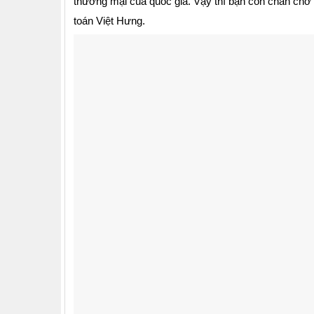
thương mại của quốc gia. Vậy thì bạn còn chần chờ
toán Việt Hưng.