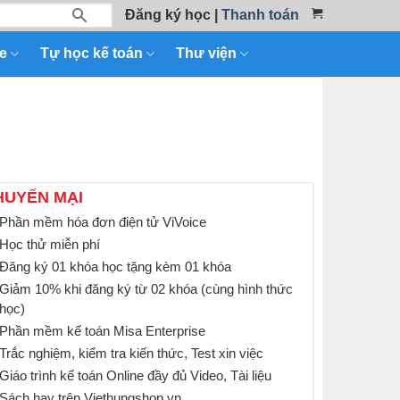
Đăng ký học
|
Thanh toán
e
Tự học kế toán
Thư viện
HUYẾN MẠI
Phần mềm hóa đơn điện tử ViVoice
Học thử miễn phí
Đăng ký 01 khóa học tặng kèm 01 khóa
Giảm 10% khi đăng ký từ 02 khóa (cùng hình thức
học)
Phần mềm kế toán Misa Enterprise
Trắc nghiệm, kiểm tra kiến thức, Test xin việc
Giáo trình kế toán Online đầy đủ Video, Tài liệu
Sách hay trên Viethungshop.vn