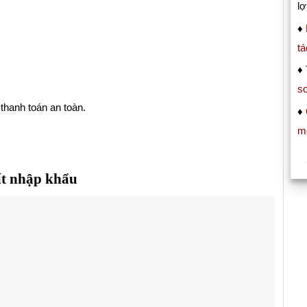
lợ
♦
tá
♦ 
s
 thanh toán an toàn.
♦
m
ất nhập khẩu