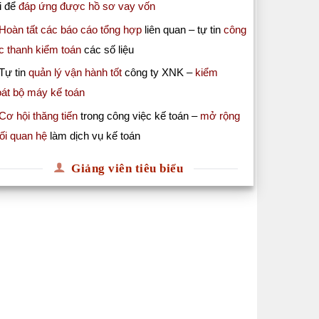
i để
đáp ứng được hồ sơ vay vốn
Hoàn tất các báo cáo tổng hợp
liên quan – tự tin
công
c thanh kiểm toán
các số liệu
Tự tin
quản lý vận hành tốt
công ty XNK –
kiểm
oát bộ máy kế toán
Cơ hội thăng tiến
trong công việc kế toán –
mở rộng
ối quan hệ
làm dịch vụ kế toán
Giảng viên tiêu biểu