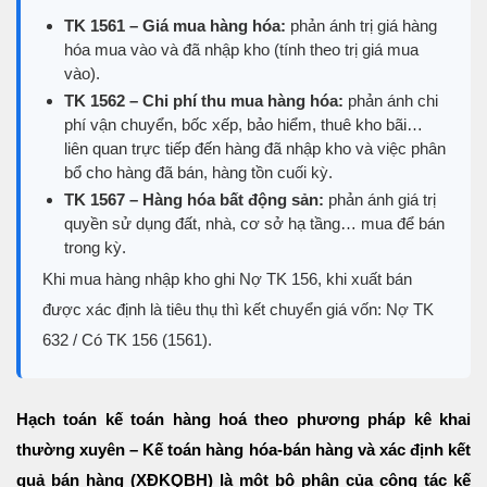
TK 1561 – Giá mua hàng hóa:
phản ánh trị giá hàng
hóa mua vào và đã nhập kho (tính theo trị giá mua
vào).
TK 1562 – Chi phí thu mua hàng hóa:
phản ánh chi
phí vận chuyển, bốc xếp, bảo hiểm, thuê kho bãi…
liên quan trực tiếp đến hàng đã nhập kho và việc phân
bổ cho hàng đã bán, hàng tồn cuối kỳ.
TK 1567 – Hàng hóa bất động sản:
phản ánh giá trị
quyền sử dụng đất, nhà, cơ sở hạ tầng… mua để bán
trong kỳ.
Khi mua hàng nhập kho ghi Nợ TK 156, khi xuất bán
được xác định là tiêu thụ thì kết chuyển giá vốn: Nợ TK
632 / Có TK 156 (1561).
Hạch toán kế toán hàng hoá theo phương pháp kê khai
thường xuyên – Kế toán hàng hóa-bán hàng và xác định kết
quả bán hàng (XĐKQBH) là một bộ phận của công tác kế