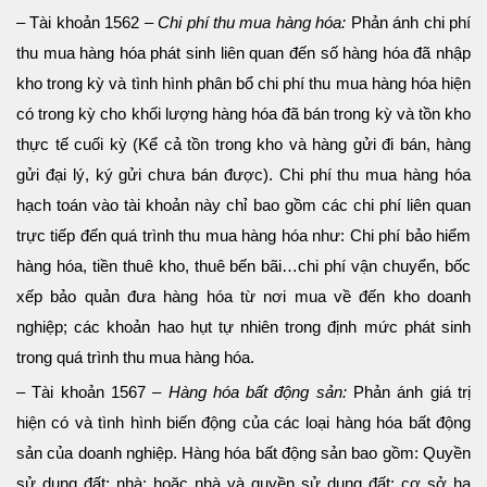
– Tài khoản 1562 –
Chi phí thu mua hàng hóa:
Phản ánh chi phí
thu mua hàng hóa phát sinh liên quan đến số hàng hóa đã nhập
kho trong kỳ và tình hình phân bổ chi phí thu mua hàng hóa hiện
có trong kỳ cho khối lượng hàng hóa đã bán trong kỳ và tồn kho
thực tế cuối kỳ (Kể cả tồn trong kho và hàng gửi đi bán, hàng
gửi đại lý, ký gửi chưa bán được). Chi phí thu mua hàng hóa
hạch toán vào tài khoản này chỉ bao gồm các chi phí liên quan
trực tiếp đến quá trình thu mua hàng hóa như: Chi phí bảo hiểm
hàng hóa, tiền thuê kho, thuê bến bãi…chi phí vận chuyển, bốc
xếp bảo quản đưa hàng hóa từ nơi mua về đến kho doanh
nghiệp; các khoản hao hụt tự nhiên trong định mức phát sinh
trong quá trình thu mua hàng hóa.
– Tài khoản 1567 –
Hàng hóa bất động sản:
Phản ánh giá trị
hiện có và tình hình biến động của các loại hàng hóa bất động
sản của doanh nghiệp. Hàng hóa bất động sản bao gồm: Quyền
sử dụng đất; nhà; hoặc nhà và quyền sử dụng đất; cơ sở hạ