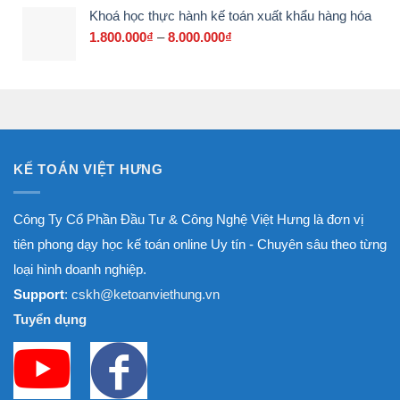
Khoá học thực hành kế toán xuất khẩu hàng hóa
1.800.000₫
đến
1.800.000
₫
–
8.000.000
₫
Khoảng
8.000.000₫
giá:
từ
1.800.000₫
đến
8.000.000₫
KẾ TOÁN VIỆT HƯNG
Công Ty Cổ Phần Đầu Tư & Công Nghệ Việt Hưng là đơn vị
tiên phong dạy học kế toán online Uy tín - Chuyên sâu theo từng
loại hình doanh nghiệp.
Support
: cskh@ketoanviethung.vn
Tuyển dụng