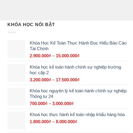
KHÓA HỌC NỔI BẬT
Khóa Học Kế Toán Thực Hành Đọc Hiểu Báo Cáo
Tài Chính
2.900.000
₫
–
15.000.000
₫
Khoảng
giá:
Khóa học kế toán hành chính sự nghiệp trường
từ
học cấp 2
2.900.000₫
đến
3.200.000
₫
–
17.500.000
₫
Khoảng
15.000.000₫
giá:
Khóa học nguyên lý kế toán hành chính sự nghiệp
từ
Thông tư 24
3.200.000₫
đến
700.000
₫
–
3.000.000
₫
Khoảng
17.500.000₫
giá:
Khoá học thực hành kế toán nhập khẩu hàng hóa
từ
700.000₫
1.800.000
₫
–
8.000.000
₫
Khoảng
đến
giá:
3.000.000₫
từ