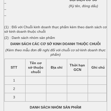
–
(Ký tên, đóng dấu)
–
–
(1) : Đối với Chuỗi kinh doanh thực phẩm kèm theo danh sách cơ
sở kinh doanh thuộc chuỗi
(2) : Danh sách nhóm sản phẩm
DANH SÁCH CÁC CƠ SỞ KINH DOANH THUỘC CHUỖI
(Kèm theo mẫu đơn đề nghị đối với chuỗi cơ sở kinh doanh thực
phẩm)
Tên cơ
Thời hạn
STT
sở thuộc
Địa chỉ
Ghi chú
GCN
chuỗi
1
2
3
DANH SÁCH NHÓM SẢN PHẨM