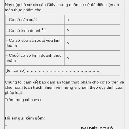
Nay nộp hồ sơ xin cấp Giấy chứng nhận cơ sở đủ điều kiện an
toàn thực phẩm cho:
– Cơ sở sản xuất
o
1,2
o
– Cơ sở kinh doanh
– Cơ sở vừa sản xuất vừa kinh
o
doanh
– Chuỗi cơ sở kinh doanh thực
o
phẩm
(tên cơ sở) ……………………………………………….
Chúng tôi cam kết bảo đảm an toàn thực phẩm cho cơ sở trên và
chịu hoàn toàn trách nhiệm về những vi phạm theo quy định của
pháp luật.
Trân trọng cảm ơn./.
Hồ sơ gửi kèm gồm:
–
ĐẠI DIỆN CƠ SỞ