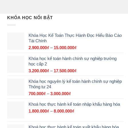
KHÓA HỌC NỔI BẬT
Khóa Học Kế Toán Thực Hành Đọc Hiểu Báo Cáo
Tài Chính
2.900.000
₫
–
15.000.000
₫
Khoảng
giá:
Khóa học kế toán hành chính sự nghiệp trường
từ
học cấp 2
2.900.000₫
đến
3.200.000
₫
–
17.500.000
₫
Khoảng
15.000.000₫
giá:
Khóa học nguyên lý kế toán hành chính sự nghiệp
từ
Thông tư 24
3.200.000₫
đến
700.000
₫
–
3.000.000
₫
Khoảng
17.500.000₫
giá:
Khoá học thực hành kế toán nhập khẩu hàng hóa
từ
700.000₫
1.800.000
₫
–
8.000.000
₫
Khoảng
đến
giá:
3.000.000₫
từ
Khoá học thực hành kế toán xuất khẩu hàng hóa
1.800.000₫