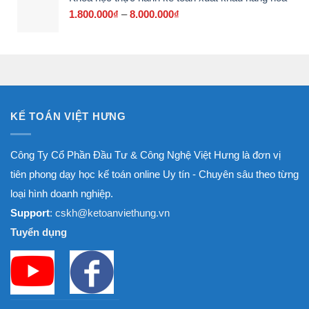
đến
1.800.000
₫
–
8.000.000
₫
Khoảng
8.000.000₫
giá:
từ
1.800.000₫
đến
8.000.000₫
KẾ TOÁN VIỆT HƯNG
Công Ty Cổ Phần Đầu Tư & Công Nghệ Việt Hưng là đơn vị
tiên phong dạy học kế toán online Uy tín - Chuyên sâu theo từng
loại hình doanh nghiệp.
Support
: cskh@ketoanviethung.vn
Tuyển dụng